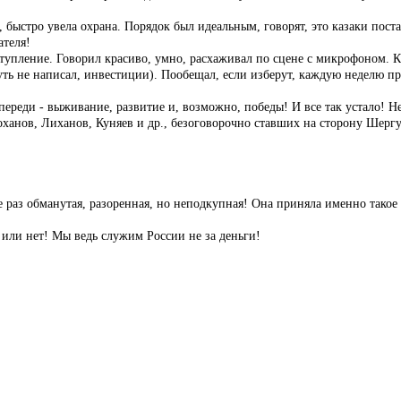
 быстро увела охрана. Порядок был идеальным, говорят, это казаки поста
ателя!
пление. Говорил красиво, умно, расхаживал по сцене с микрофоном. Каз
 (чуть не написал, инвестиции). Пообещал, если изберут, каждую неделю
переди - выживание, развитие и, возможно, победы! И все так устало! Не
оханов, Лиханов, Куняев и др., безоговорочно ставших на сторону Шергу
 раз обманутая, разоренная, но неподкупная! Она приняла именно такое
 или нет! Мы ведь служим России не за деньги!