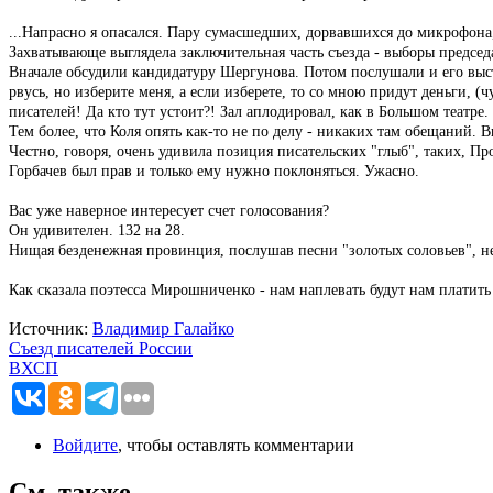
...Напрасно я опасался. Пару сумасшедших, дорвавшихся до микрофона,
Захватывающе выглядела заключительная часть съезда - выборы председ
Вначале обсудили кандидатуру Шергунова. Потом послушали и его высту
рвусь, но изберите меня, а если изберете, то со мною придут деньги,
писателей! Да кто тут устоит?! Зал аплодировал, как в Большом театре.
Тем более, что Коля опять как-то не по делу - никаких там обещаний. В
Честно, говоря, очень удивила позиция писательских "глыб", таких, Пр
Горбачев был прав и только ему нужно поклоняться.
Ужасно.
Вас уже наверное интересует счет голосования?
Он удивителен. 132 на 28.
Нищая безденежная провинция, послушав песни "золотых соловьев", не
Как сказала поэтесса Мирошниченко - нам наплевать будут нам платить
Источник:
Владимир Галайко
Съезд писателей России
ВХСП
Войдите
, чтобы оставлять комментарии
См. также