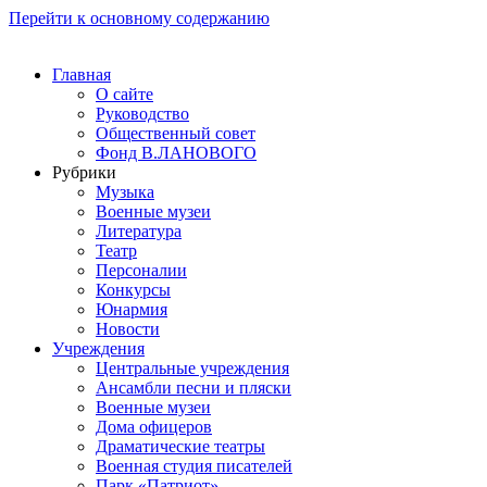
Перейти к основному содержанию
Главная
О сайте
Руководство
Общественный совет
Фонд В.ЛАНОВОГО
Рубрики
Музыка
Военные музеи
Литература
Театр
Персоналии
Конкурсы
Юнармия
Новости
Учреждения
Центральные учреждения
Ансамбли песни и пляски
Военные музеи
Дома офицеров
Драматические театры
Военная студия писателей
Парк «Патриот»