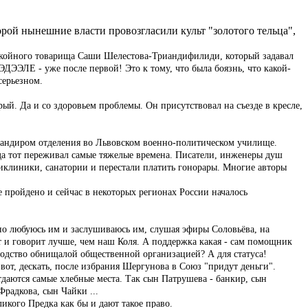
рой нынешние власти провозгласили культ "золотого тельца",
покойного товарища Саши Шелестова-Триандифилиди, который задавал
ДЭЭЛЕ - уже после первой! Это к тому, что была боязнь, что какой-
серьезном.
ый. Да и со здоровьем проблемы. Он присутствовал на съезде в кресле,
командиром отделения во Львовском военно-политическом училище.
да тот переживал самые тяжелые времена. Писатели, инженеры душ
иклиники, санатории и перестали платить гонорары. Многие авторы
е пройдено и сейчас в некоторых регионах России началось
о любуюсь им и заслушиваюсь им, слушая эфиры Соловьёва, на
т и говорит лучше, чем наш Коля. А поддержка какая - сам помощник
оводство обнищалой общественной организацией? А для статуса!
 вот, дескать, после избрания Шергунова в Союз "придут деньги".
тдаются самые хлебные места. Так сын Патрушева - банкир, сын
радкова, сын Чайки ...
икого Предка как бы и дают такое право.