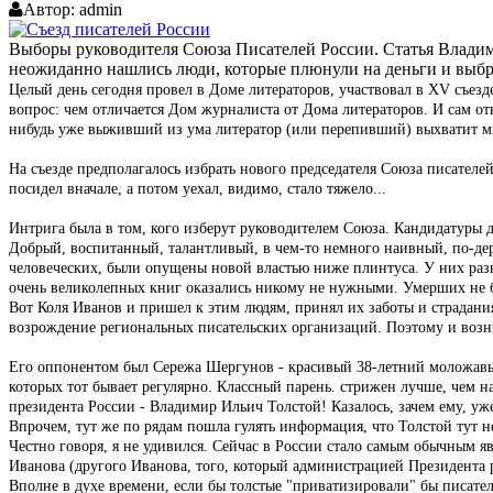
Автор:
admin
Выборы руководителя Союза Писателей России. Статья Владимир
неожиданно нашлись люди, которые плюнули на деньги и выбр
Целый день сегодня провел в Доме литераторов, участвовал в XV съе
вопрос: чем отличается Дом журналиста от Дома литераторов. И сам от
нибудь уже выживший из ума литератор (или перепивший) выхватит мик
На съезде предполагалось избрать нового председателя Союза писателе
посидел вначале, а потом уехал, видимо, стало тяжело...
Интрига была в том, кого изберут руководителем Союза. Кандидатуры 
Добрый, воспитанный, талантливый, в чем-то немного наивный, по-де
человеческих, были опущены новой властью ниже плинтуса. У них раз
очень великолепных книг оказались никому не нужными. Умерших не бы
Вот Коля Иванов и пришел к этим людям, принял их заботы и страдания.
возрождение региональных писательских организаций. Поэтому и возн
Его оппонентом был Сережа Шергунов - красивый 38-летний моложавы
которых тот бывает регулярно. Классный парень. стрижен лучше, чем н
президента России - Владимир Ильич Толстой! Казалось, зачем ему, у
Впрочем, тут же по рядам пошла гулять информация, что Толстой тут не
Честно говоря, я не удивился. Сейчас в России стало самым обычным я
Иванова (другого Иванова, того, который администрацией Президента р
Вполне в духе времени, если бы толстые "приватизировали" бы писател