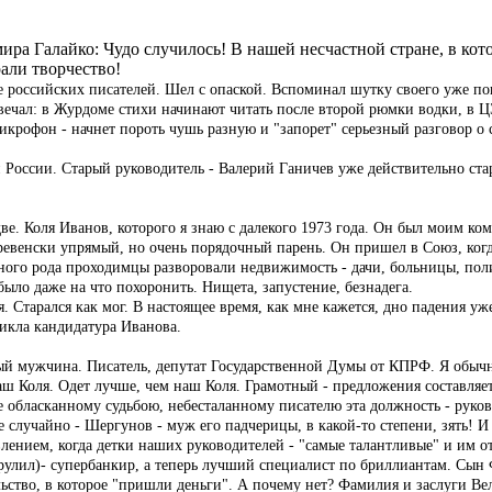
а Галайко: Чудо случилось! В нашей несчастной стране, в кото
али творчество!
зде российских писателей. Шел с опаской. Вспоминал шутку своего уже 
вечал: в Журдоме стихи начинают читать после второй рюмки водки, в ЦЭ
рофон - начнет пороть чушь разную и "запорет" серьезный разговор о 
й России. Старый руководитель - Валерий Ганичев уже действительно стар
две. Коля Иванов, которого я знаю с далекого 1973 года. Он был моим 
ревенски упрямый, но очень порядочный парень. Он пришел в Союз, ког
ного рода проходимцы разворовали недвижимость - дачи, больницы, пол
ло даже на что похоронить. Нищета, запустение, безнадега.
 Старался как мог. В настоящее время, как мне кажется, дно падения уж
икла кандидатура Иванова.
й мужчина. Писатель, депутат Государственной Думы от КПРФ. Я обычн
аш Коля. Одет лучше, чем наш Коля. Грамотный - предложения составляе
же обласканному судьбою, небесталанному писателю эта должность - рук
 случайно - Шергунов - муж его падчерицы, в какой-то степени, зять! И
влением, когда детки наших руководителей - "самые талантливые" и им о
улил)- супербанкир, а теперь лучший специалист по бриллиантам. Сын Ф
ьство, в которое "пришли деньги". А почему нет? Фамилия и заслуги Вел