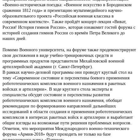
«Военно-историческая поездка: «Военное искусство в Бородинском
сражении 1812 года» и презентацию мультимедийного научно-
образовательного проекта «Российская военная классика в
современном контексте». Также пройдёт концерт-лекция «Виват,
Россия! История гимнов России», которая ознакомит гостей форума с
историей создания гимнов России со времён Петра Великого до
наших дней.
Помимо Военного университета, на форуме также продемонстрируют
свои достижения в виде учебно-тренировочных средств и
программных продуктов представители Михайловской военной
артиллерийской академии (г. Санкт-Петербург).
В рамках научно-деловой программы они проведут круглый стол на
тему «Современное состояние и перспективы боевого применения
робототехнических комплексов военного назначения в ракетных
войсках и артиллерии». В ходе круг­лого стола эксперты и
специалисты обсудят состояние и перспективы развития
робототехнических комплексов военного назначения, обобщат
рекомендации по формированию направлений дальнейших
исследований в области создания и применения робототехнических
комплексов в интересах ракетных войск и артиллерии и выработают
общие взгляды на возможные пути решения проблемных вопросов.
Отметим, что мероприятия Международного военно-технического
форума «Армия-2018» будут проходить не только на базе
подмосковного парка «Патриот».