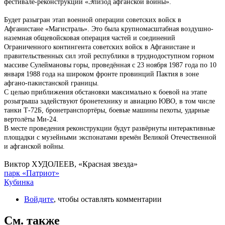
фестивале-реконструкции «Эпизод афганской войны».
Будет разыгран этап военной операции советских войск в
Афганистане «Магистраль». Это была крупномасштабная воздушно-
наземная общевойсковая операция частей и соединений
Ограниченного контингента советских войск в Афганистане и
правительственных сил этой республики в труднодоступном горном
массиве Сулеймановы горы, проведённая с 23 ноября 1987 года по 10
января 1988 года на широком фронте провинций Пактия в зоне
афгано-пакистанской границы.
С целью приближения обстановки максимально к боевой на этапе
розыгрыша задействуют бронетехнику и авиацию ЮВО, в том числе
танки Т-72Б, бронетранспортёры, боевые машины пехоты, ударные
вертолёты Ми-24.
В месте проведения реконструкции будут развёрнуты интер­активные
площадки с музейными экспонатами времён Великой Оте­чественной
и афганской войны.
Виктор ХУДОЛЕЕВ, «Красная звезда»
парк «Патриот»
Кубинка
Войдите
, чтобы оставлять комментарии
См. также