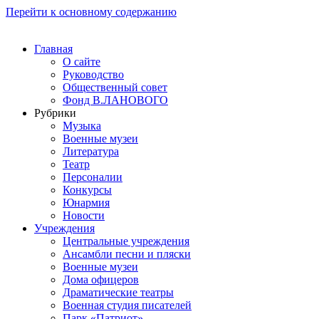
Перейти к основному содержанию
Главная
О сайте
Руководство
Общественный совет
Фонд В.ЛАНОВОГО
Рубрики
Музыка
Военные музеи
Литература
Театр
Персоналии
Конкурсы
Юнармия
Новости
Учреждения
Центральные учреждения
Ансамбли песни и пляски
Военные музеи
Дома офицеров
Драматические театры
Военная студия писателей
Парк «Патриот»