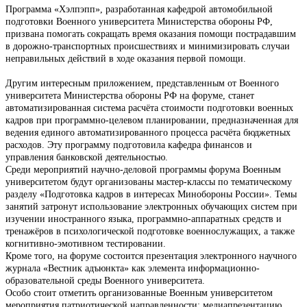
Программа «Хэлпэпп», разработанная кафедрой автомобильной
подготовки Военного университета Министерства обороны РФ,
призвана помогать сокращать время оказания помощи пострадавшим
в дорожно-транспортных происшествиях и минимизировать случаи
неправильных действий в ходе оказания первой помощи.
Другим интересным приложением, представленным от Военного
университета Министерства обороны РФ на форуме, станет
автоматизированная система расчёта стоимости подготовки военных
кадров при программно-целевом планировании, предназначенная для
ведения единого автоматизированного процесса расчёта бюджетных
расходов. Эту программу подготовила кафедра финансов и
управления банковской деятельностью.
Среди мероприятий научно-деловой программы форума Военным
университетом будут организованы мастер-классы по тематическому
разделу «Подготовка кадров в интересах Минобороны России». Темы
занятий затронут использование электронных обучающих систем при
изучении иностранного языка, программно-аппаратных средств и
тренажёров в психологической подготовке военнослужащих, а также
когнитивно-эмотивном тестировании.
Кроме того, на форуме состоится презентация электронного научного
журнала «Вестник адъюнкта» как элемента информационно-
образовательной среды Военного университета.
Особо стоит отметить организованные Военным университетом
мероприятия патриотической направленности: медиапрезентацию