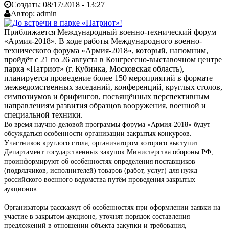
Создать:
08/17/2018 - 13:27
Автор:
admin
Приближается Международный военно-технический форум
«Армия-2018». В ходе работы Международного военно-
технического форума «Армия-2018», который, напомним,
пройдёт с 21 по 26 августа в Конгрессно-выставочном центре
парка «Патриот» (г. Кубинка, Московская область),
планируется проведение более 150 мероприятий в формате
межведомственных заседаний, конференций, круглых столов,
симпозиумов и брифингов, посвящённых перспективным
направлениям развития образцов вооружения, военной и
специальной техники.
Во время научно-деловой программы форума «Армия-2018» будут
обсуждаться особенности организации закрытых конкурсов.
Участников круглого стола, организатором которого выступит
Департамент государственных закупок Министерства обороны РФ,
проинформируют об особенностях определения поставщиков
(подрядчиков, исполнителей) товаров (работ, услуг) для нужд
российского военного ведомства путём проведения закрытых
аукционов.
Организаторы расскажут об особенностях при оформлении заявки на
участие в закрытом аукционе, уточнят порядок составления
предложений в отношении объекта закупки и требования,