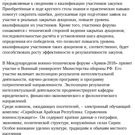
предъявляемые к сведениям о квалификации участников закупки.
Приобретённые в ходе круглого стола знания и практические навыки
помогут сократить ошибки, допускаемые при подготовке заявок на
участие в реальных закрытых аукционах, повысят уровень
квалификации их участников. Кроме того, участники форума
ознакомятся с технической стороной ведения закрытых аукционов,
последовательностью расчёта и установления шага аукциона,
определения его победителя, что позволит повысить уровень
квалификации участников таких аукционов и, соответственно, будет
способствовать росту эффективности и результативности закупок.
В Международном военно-техническом форуме «Армия-2018» примет
участие и Военный университет Министерства обороны РФ. Его
участие включает экспозицию результатов интеллектуальной
деятельности, научно-деловую программу и программу
патриотической направленности. Экспозицию результатов
интеллектуальной деятельности продемонстрируют кафедры
юридического, финансово-экономического и филологического
направлений.
Среди новинок, ожидающих посетителей, – электронный обучающий
комплекс «Сирийская Арабская Республика. Справочник
военнослужащего». Он содержит краткие данные о географии,
экономике, политической структуре, вооружённых силах Сирии.
Особое внимание уделено культуре, традициям и обычаям местного
населения.