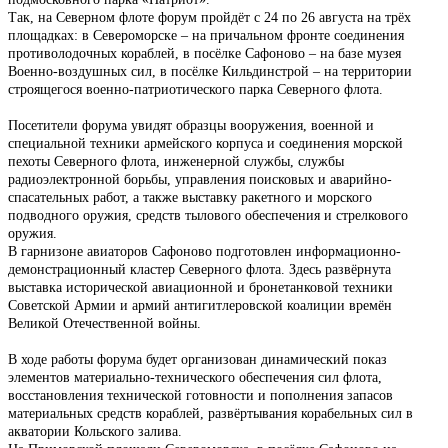
Так, на Северном флоте форум пройдёт с 24 по 26 августа на трёх
площадках: в Североморске – на причальном фронте соединения
противолодочных кораблей, в посёлке Сафоново – на базе музея
Военно-воздушных сил, в посёлке Кильдинстрой – на территории
строящегося военно-патриотического парка Северного флота.
Посетители форума увидят образцы вооружения, военной и
специальной техники армейского корпуса и соединения морской
пехоты Северного флота, инженерной службы, службы
радиоэлектронной борьбы, управления поисковых и аварийно-
спасательных работ, а также выставку ракетного и морского
подводного оружия, средств тылового обеспечения и стрелкового
оружия.
В гарнизоне авиаторов Сафоново подготовлен информационно-
демонстрационный кластер Северного флота. Здесь развёрнута
выставка исторической авиационной и бронетанковой техники
Советской Армии и армий антигитлеровской коалиции времён
Великой Отечественной войны.
В ходе работы форума будет организован динамический показ
элементов материально-технического обеспечения сил флота,
восстановления технической готовности и пополнения запасов
материальных средств кораблей, развёртывания корабельных сил в
акватории Кольского залива.