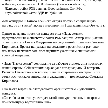
–
Дворец культуры им. В. И. Ленина (Рязанская область);
–
Женсовет войск РХБ защиты Вооружённых Сил РФ;
–
клуб войсковой части ВДВ из Кубинки.
Дом офицеров Южного военного округа получил специальную
награду за значимый вклад в мероприятия Года защитника Отечества.
Одним из ярких проектов конкурса стал «Парк семьи»,
–
представленный Женсоветом войск РХБ защиты. Автор инициативы
член Комитета Совета Федерации по социальной политике Светлана
Кириллова. Проект направлен на создание в российских регионах
памятных парковых зон, посвящённых участникам специальной
военной операции.
«Идея “Парка семьи” родилась не за рабочим столом, а на просторах
нашей страны. Сейчас таких парков уже четырнадцать. И ветераны
Великой Отечественной войны, и наши современники-герои, и их
–
семьи заслуживают внимания и уважения»,
подчеркнула Светлана
Кириллова.
Она также выразила благодарность организаторам и участникам
конкурса:
–
«Спасибо за то, что существует такой конкурс
честный, открытый,
по-настоящему вдохновляющий».