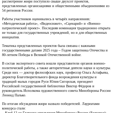
рассмотрение жюри поступило свыше двухсот проектов,
представленных организациями и общественными объединениями из
54 регионов России.
Работы участников оценивались в четырёх направлениях:
«Методическая работа», «Видеосюжет», «Сценарий» и «Военно-
патриотический проект». Последняя номинация традиционно открыта
не только для государственных учреждений, но и для общественных
инициатив.
Тематика представленных проектов была связана с важными
–
государственными датами 2025 года
Годом защитника Отечества и
80-летием Победы в Великой Отечественной войне.
В состав экспертного совета вошли представители органов военно-
политической работы, а также авторитетные деятели науки и культуры.
Среди них — доктор философских наук, профессор Ольга Астафьева,
директор Благотворительного фонда возрождения культуры и
традиций малых городов Руси Юлия Сигорская, президент
Российской государственной библиотеки Виктор Фёдоров и
руководитель Исполкома художественного совета Минобороны России
Леонид Палько.
По итогам обсуждения жюри назвало победителей. Лауреатами
конкурса стали:
–
Клуб 12-го Главного управления Минобороны России (Белгород);