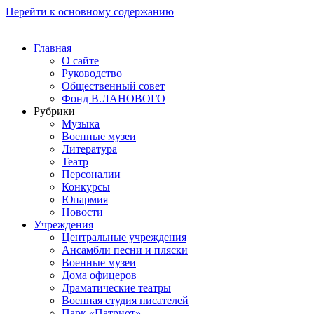
Перейти к основному содержанию
Главная
О сайте
Руководство
Общественный совет
Фонд В.ЛАНОВОГО
Рубрики
Музыка
Военные музеи
Литература
Театр
Персоналии
Конкурсы
Юнармия
Новости
Учреждения
Центральные учреждения
Ансамбли песни и пляски
Военные музеи
Дома офицеров
Драматические театры
Военная студия писателей
Парк «Патриот»