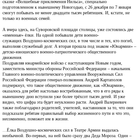
сказке «Волшебные приключения Нильса», специально
подготовленном к нынешнему Новогодью, с 26 декабря по 7 января
смогут побывать не менее двадцати тысяч ребятишек. И, кстати, не
только из военных семей.
А вчера здесь, на Суворовской площади столицы, уже состоялись две
«именные» ёлки. На одной побывали дети военно-
служащих Воздушно-космических сил, в том числе и тех, кто погиб,
выполняя служебный долг. А вторая прошла под знаком «Юнармии» –
детско-юношеского военно-патриотического общественного
движения.
Поздравляя юнармейское войско с наступающим Новым годом,
заместитель министра обороны Российской Федерации – начальник
Главного военно-политического управления Вооружённых Сил
Российской Федерации генерал-полковник Андрей Картаполов
подчеркнул, что такое общественное движение, как «Юнармия»,
оказалось для ребят настолько востребованным, что в его ряды к
нынешнему дню вступили уже более трёхсот тысяч детей. И уже
видно, что цифра эта будет неуклонно расти. Андрей Валериевич
также поблагодарил родителей, учителей, наставников за то, что они
подсказали ребятам правильный выбор жизненного пути и что это,
несомненно, поможет им в жизни.
…Ёлка Воздушно-космических сил в Театре Армии выдалась
необычной. Во-первых, на ней было сразу два Деда Мороза. Один –