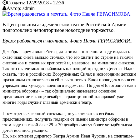
Создать:
12/29/2018 - 12:36
Автор:
admin
В Центральном академическом театре Российской Армии
подготовлено неповторимое новогоднее торжество.
Время радоваться и мечтать. Фото Павла ГЕРАСИМОВА.
Декабрь – время волшебства, да и зима в нынешнем году выдалась
сказочная: снега выпало столько, что его хватит по стране на тысячи
снеговиков и снежных крепостей и, наверное, на миллионы снежков.
Так что нынче можно наблюдать настоящий праздник Детства. Надо
сказать, что в российских Вооружённых Силах к новогодним детским
праздникам относятся со всей серьёзностью. Ёлки проводятся во всех
учреждениях культуры военного ведомства. Но для «Новогодней ёлки
министра обороны» – так официально называется основное
представление в конце декабря – традиционной площадкой уже
многие годы служит главный армейский театр.
Посмотреть сказочный спектакль, поучаствовать в весёлых
представлениях, получить подарки от имени министра обороны в
этом году на такой ёлке 29 и 30 декабря смогут более четырёх тысяч
детей военнослужащих.
Но, как отметил директор Театра Армии Иван Чурсин, на спектакле-