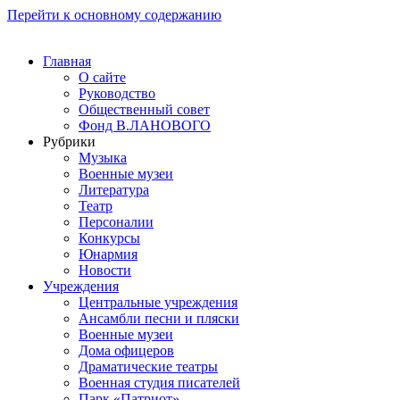
Перейти к основному содержанию
Главная
О сайте
Руководство
Общественный совет
Фонд В.ЛАНОВОГО
Рубрики
Музыка
Военные музеи
Литература
Театр
Персоналии
Конкурсы
Юнармия
Новости
Учреждения
Центральные учреждения
Ансамбли песни и пляски
Военные музеи
Дома офицеров
Драматические театры
Военная студия писателей
Парк «Патриот»