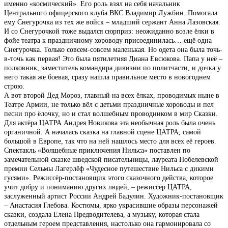
именно «космический». Его роль взял на себя начальник
Центрального офицерского клуба ВКС Владимир Лужбин. Помогала
ему Снегурочка из тех же войск – младший сержант Анна Лазовская.
И со Снегурочкой тоже выдался сюрприз: неожиданно возле ёлки в
фойе театра к праздничному хороводу присоединилась… ещё одна
Снегурочка. Только совсем-совсем маленькая. Но одета она была точь-
в-точь как первая! Это была пятилетняя Диана Евсюкова. Папа у неё –
полковник, заместитель командира дивизии по политчасти, и дочка у
него такая же боевая, сразу нашла правильное место в новогоднем
строю.
А вот второй Дед Мороз, главный на всех ёлках, проводимых ныне в
Театре Армии, не только вёл с детьми праздничные хороводы и пел
песни про ёлочку, но и стал волшебным проводником в мир Сказки.
Для актёра ЦАТРА Андрея Новикова эта необычная роль была очень
органичной. А началась сказка на главной сцене ЦАТРА, самой
большой в Европе, так что на ней нашлось место для всех её героев.
Спектакль «Волшебные приключения Нильса» поставлен по
замечательной сказке шведской писательницы, лауреата Нобелевской
премии Сельмы Лагерлёф «Чудесное путешествие Нильса с дикими
гусями». Режиссёр-постановщик этого сказочного действа, которое
учит добру и пониманию других людей, – режиссёр ЦАТРА,
заслуженный артист России Андрей Бадулин. Художник-постановщик
– Анастасия Глебова. Костюмы, ярко украсившие образы персонажей
сказки, создала Елена Предводителева, а музыку, которая стала
отдельным героем представления, настолько она гармонировала со