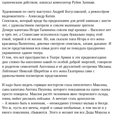
сценическим действом, написал композитор Рубен Затикян.
Художником по свету выступил Андрей Богуславский, а режиссёром
видеоконтента – Александр Катин.
Спектакль, который вроде бы предназначен для детей начиная с шести
лет, с удовольствием смотрели и совсем маленькие зрители.
Дочери капитана Игоря Тычинина совсем ещё крошки – Василисе нет
и трёх лет, а Станиславе исполнился годик буквально перед этой
ёлкой, первой в её жизни. Но, как сказали папа Игорь и его жена-
красавица Валентина, девочки смотрели спектакль, затаив дыхание. И
после представления вся семья долго ещё не покидала празднично
украшенное здание театра.
О том, что всё пространство в Театре Армии в эти предновогодние
дни словно бы наполнено какой-то особой доброй энергией, говорили
и родители семилетней Ангелины и её двухлетней сестрички Миланы.
Лейтенант Николай Шкребтан и его жена Екатерина сами с
удовольствием посмотрели представление.
И надо было видеть горящие восторгом глаза пятилетнего Максима,
сына капитана Антона Пиунова, которого показанная на сцене сказка
просто покорила. Максим растёт человеком явно творческого склада,
очень любит рисовать пейзажи. А мечтает стать археологом.
– А можно быть и военным, – неожиданно уточнил малыш в беседе.
Что ж, пусть все мечты, порой и самые необычные, в том числе и у
юного поколения, сбываются. Этого и желают им все Деды Морозы и