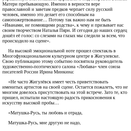
Матери пребывающую. Именно в верности вере
православной и заветам предков черпает силу русский
человек, именно это делает его способным на
самопожертвование… Потому так важно нам не быть
«Иванами, не помнящими родства», к чему и призывает нас
своим творчеством Наталья Пярн. И сегодня до наших сердец
дошёл её голос: со слезами на глазах мы следили за всем, что
происходило на сцене».
На высокой эмоциональной ноте прошел спектакль в
Многофункциональном культурном центре в Жигулевске.
Свою публикацию этому событию посвятила руководитель
художественно-поэтического салона «Любава» член союза
писателей России Ирина Минкина:
«Не часто Жигулёвск имеет честь приветствовать
именитых артистов на своей сцене. Остается пожалеть, что не
многим довелось присутствовать на этой встрече. Зато те, кто
пришел, испытали настоящую радость прикосновения к
искусству высокой пробы…
«Матушка-Русь, ты любовь и отрада,
Матушка-Русь, мне другую не надо,