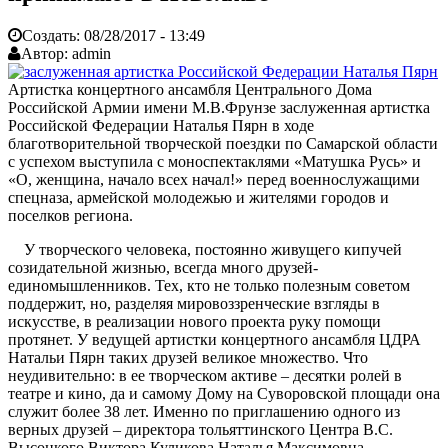
Создать:
08/28/2017 - 13:49
Автор:
admin
Артистка концертного ансамбля Центрального Дома
Российской Армии имени М.В.Фрунзе заслуженная артистка
Российской Федерации Наталья Пярн в ходе
благотворительной творческой поездки по Самарской области
с успехом выступила с моноспектаклями «Матушка Русь» и
«О, женщина, начало всех начал!» перед военнослужащими
спецназа, армейской молодежью и жителями городов и
поселков региона.
У творческого человека, постоянно живущего кипучей
созидательной жизнью, всегда много друзей-
единомышленников. Тех, кто не только полезным советом
поддержит, но, разделяя мировоззренческие взгляды в
искусстве, в реализации нового проекта руку помощи
протянет. У ведущей артистки концертного ансамбля ЦДРА
Натальи Пярн таких друзей великое множество. Что
неудивительно: в ее творческом активе – десятки ролей в
театре и кино, да и самому Дому на Суворовской площади она
служит более 38 лет. Именно по приглашению одного из
верных друзей – директора тольяттинского Центра В.С.
Высоцкого Виктора Куликова Наталья Максимовна