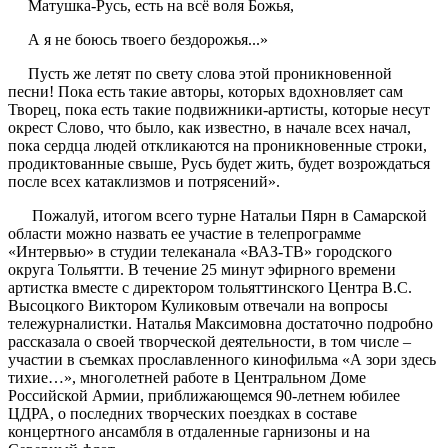
Матушка-Русь, есть на всё воля Божья,
А я не боюсь твоего бездорожья...»
Пусть же летят по свету слова этой проникновенной
песни! Пока есть такие авторы, которых вдохновляет сам
Творец, пока есть такие подвижники-артисты, которые несут
окрест Слово, что было, как известно, в начале всех начал,
пока сердца людей откликаются на проникновенные строки,
продиктованные свыше, Русь будет жить, будет возрождаться
после всех катаклизмов и потрясений».
Пожалуй, итогом всего турне Натальи Пярн в Самарской
области можно назвать ее участие в телепрограмме
«Интервью» в студии телеканала «ВАЗ-ТВ» городского
округа Тольятти. В течение 25 минут эфирного времени
артистка вместе с директором тольяттинского Центра В.С.
Высоцкого Виктором Куликовым отвечали на вопросы
тележурналистки. Наталья Максимовна достаточно подробно
рассказала о своей творческой деятельности, в том числе –
участии в съемках прославленного кинофильма «А зори здесь
тихие…», многолетней работе в Центральном Доме
Российской Армии, приближающемся 90-летнем юбилее
ЦДРА, о последних творческих поездках в составе
концертного ансамбля в отдаленные гарнизоны и на