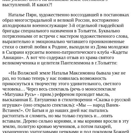
выступлений. И каких?!
Наталье Пярн, художественно воссоздавшей в постановках
образ многострадальной и великой России, восторженно
аплодировали военнослужащие 3-й отдельной гвардейской
бригады специального назначения в Тольятти. Буквально
потрясенными от встречи с мастером художественного слова,
выразительно и эмоционально читавшего проникновенные
стихи о святой любви к Родине, выходили из Дома молодежи
в Сызрани курсанты военно-патриотического клуба «Кадеты
Авиации». А вот что содержал отзыв из храма святого
великомученика и целителя Пантелеимона в г.Тольятти:
«На Волжской земле Наталья Максимовна бывала уже не
раз, но только теперь у нас появилась возможность
прикоснуться к творчеству этого удивительного, светлого
человека… Через весь спектакль (речь о моноспектакле
«Матушка Русь» - прим.) рефреном проходит мысль,
высказанная Е. Евтушенко в стихотворении «Сказка о русской
игрушке» (оно открыло спектакль): «Мы — народ Ванек-
Встанек!». От Батыя и до наших дней нас пытались
растоптать и сломить, но мы только гнулись и…опять
вставали. Дерево сильно корнями, и мы корнями вросли в эту
землю, политую кровью мучеников, а потом пахарей,
украшенную златоглавыми церквами и под покровом Божией