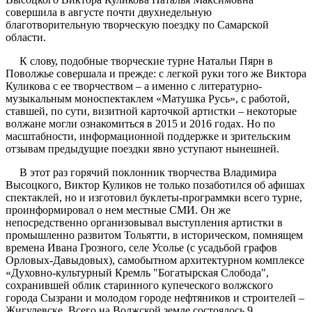
совершила в августе почти двухнедельную
благотворительную творческую поездку по Самарской
области.
К слову, подобные творческие турне Натальи Пярн в
Поволжье совершала и прежде: с легкой руки того же Виктора
Куликова с ее творчеством – а именно с литературно-
музыкальным моноспектаклем «Матушка Русь», с работой,
ставшей, по сути, визитной карточкой артистки – некоторые
волжане могли ознакомиться в 2015 и 2016 годах. Но по
масштабности, информационной поддержке и зрительским
отзывам предыдущие поездки явно уступают нынешней.
В этот раз горячий поклонник творчества Владимира
Высоцкого, Виктор Куликов не только позаботился об афишах
спектаклей, но и изготовил буклеты-программки всего турне,
проинформировал о нем местные СМИ. Он же
непосредственно организовывал выступления артистки в
промышленно развитом Тольятти, в историческом, помнящем
времена Ивана Грозного, селе Усолье (с усадьбой графов
Орловых-Давыдовых), самобытном архитектурном комплексе
«Духовно-культурный Кремль "Богатырская Слобода",
сохранившей облик старинного купеческого волжского
города Сызрани и молодом городе нефтяников и строителей –
Жигулевске. Всего на Волжской земле состоялось 9