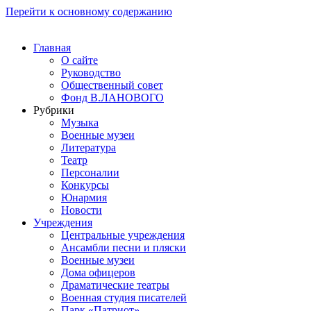
Перейти к основному содержанию
Главная
О сайте
Руководство
Общественный совет
Фонд В.ЛАНОВОГО
Рубрики
Музыка
Военные музеи
Литература
Театр
Персоналии
Конкурсы
Юнармия
Новости
Учреждения
Центральные учреждения
Ансамбли песни и пляски
Военные музеи
Дома офицеров
Драматические театры
Военная студия писателей
Парк «Патриот»