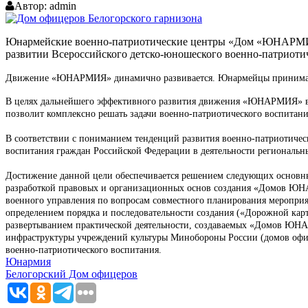
Автор:
admin
Юнармейские военно-патриотические центры «Дом «ЮНАРМИИ» 
развитии Всероссийского детско-юношеского военно-патрио
Движение «ЮНАРМИЯ» динамично развивается. Юнармейцы принимают а
В целях дальнейшего эффективного развития движения «ЮНАРМИЯ» во
позволит комплексно решать задачи военно-патриотического воспитани
В соответствии с пониманием тенденций развития военно-патриотич
воспитания граждан Российской Федерации в деятельности региональ
Достижение данной цели обеспечивается решением следующих основны
разработкой правовых и организационных основ создания «Домов ЮНА
военного управления по вопросам совместного планирования мероприят
определением порядка и последовательности создания («Дорожной к
развертыванием практической деятельности, создаваемых «Домов ЮН
инфраструктуры учреждений культуры Минобороны России (домов офиц
военно-патриотического воспитания.
Юнармия
Белогорский Дом офицеров