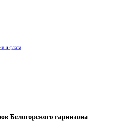
ии и флота
в Белогорского гарнизона