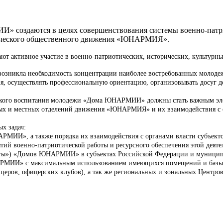
создаются в целях совершенствования системы военно-патрио
тического общественного движения «ЮНАРМИЯ».
ктивное участие в военно-патриотических, исторических, культурных
зникла необходимость концентрации наиболее востребованных молодеж
я, осуществлять профессиональную ориентацию, организовывать досуг де
еского воспитания молодежи «Дома ЮНАРМИИ» должны стать важным эле
ных и местных отделений движения «ЮНАРМИЯ» и их взаимодействия с с
х задач:
РМИИ», а также порядка их взаимодействия с органами власти субъект
ий военно-патриотической работы и ресурсного обеспечения этой деяте
арты») «Домов ЮНАРМИИ» в субъектах Российской Федерации и муницип
АРМИИ» с максимальным использованием имеющихся помещений и базы (
еров, офицерских клубов), а так же региональных и зональных Центров