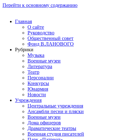
Перейти к основному содержанию
Главная
О сайте
Руководство
Общественный совет
Фонд В.ЛАНОВОГО
Рубрики
Музыка
Военные музеи
Литература
Театр
Персоналии
Конкурсы
Юнармия
Новости
Учреждения
Центральные учреждения
Ансамбли песни и пляски
Военные музеи
Дома офицеров
Драматические театры
Военная студия писателей
Парк «Патриот»