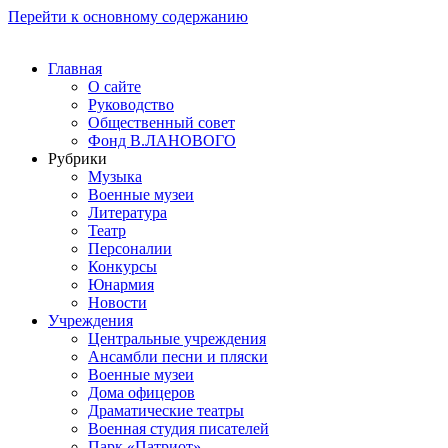
Перейти к основному содержанию
Главная
О сайте
Руководство
Общественный совет
Фонд В.ЛАНОВОГО
Рубрики
Музыка
Военные музеи
Литература
Театр
Персоналии
Конкурсы
Юнармия
Новости
Учреждения
Центральные учреждения
Ансамбли песни и пляски
Военные музеи
Дома офицеров
Драматические театры
Военная студия писателей
Парк «Патриот»