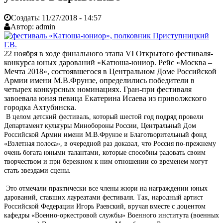
Создать:
11/27/2018 - 14:57
Автор:
admin
22 ноября в ходе финального этапа VI Открытого фестиваля-
конкурса юных дарований «Катюша-юниор. Рейс «Москва –
Мечта 2018», состоявшегося в Центральном Доме Российской
Армии имени М.В.Фрунзе, определились победители в
четырех конкурсных номинациях. Гран-при фестиваля
завоевала юная певица Екатерина Исаева из приволжского
городка Ахтубинска.
В целом детский фестиваль, который шестой год подряд провели
Департамент культуры Минобороны России, Центральный Дом
Российской Армии имени М.В.Фрунзе и Благотворительный фонд
«Взлетная полоса», в очередной раз доказал, что Россия по-прежнему
очень богата юными талантами, которые способны радовать своим
творчеством и при бережном к ним отношении со временем могут
стать звездами сцены.
Это отмечали практически все члены жюри на награждении юных
дарований, ставших лауреатами фестиваля. Так, народный артист
Российской Федерации Игорь Раевский, вручая вместе с доцентом
кафедры «Военно-оркестровой службы» Военного института (военных