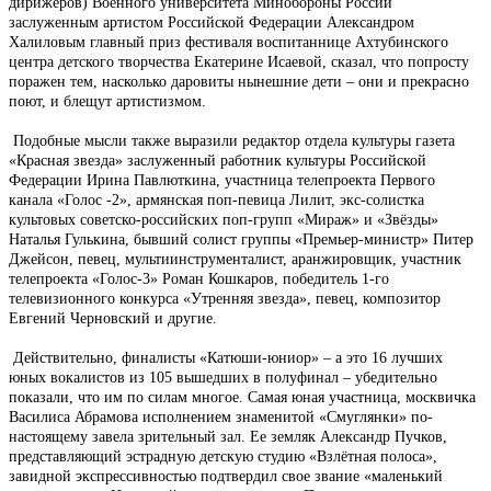
дирижеров) Военного университета Минобороны России
заслуженным артистом Российской Федерации Александром
Халиловым главный приз фестиваля воспитаннице Ахтубинского
центра детского творчества Екатерине Исаевой, сказал, что попросту
поражен тем, насколько даровиты нынешние дети – они и прекрасно
поют, и блещут артистизмом.
Подобные мысли также выразили редактор отдела культуры газета
«Красная звезда» заслуженный работник культуры Российской
Федерации Ирина Павлюткина, участница телепроекта Первого
канала «Голос -2», армянская поп-певица Лилит, экс-солистка
культовых советско-российских поп-групп «Мираж» и «Звёзды»
Наталья Гулькина, бывший солист группы «Премьер-министр» Питер
Джейсон, певец, мультиинструменталист, аранжировщик, участник
телепроекта «Голос-3» Роман Кошкаров, победитель 1-го
телевизионного конкурса «Утренняя звезда», певец, композитор
Евгений Черновский и другие.
Действительно, финалисты «Катюши-юниор» – а это 16 лучших
юных вокалистов из 105 вышедших в полуфинал – убедительно
показали, что им по силам многое. Самая юная участница, москвичка
Василиса Абрамова исполнением знаменитой «Смуглянки» по-
настоящему завела зрительный зал. Ее земляк Александр Пучков,
представляющий эстрадную детскую студию «Взлётная полоса»,
завидной экспрессивностью подтвердил свое звание «маленький