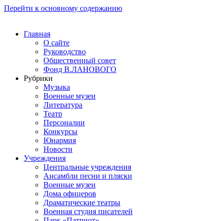
Перейти к основному содержанию
Главная
О сайте
Руководство
Общественный совет
Фонд В.ЛАНОВОГО
Рубрики
Музыка
Военные музеи
Литература
Театр
Персоналии
Конкурсы
Юнармия
Новости
Учреждения
Центральные учреждения
Ансамбли песни и пляски
Военные музеи
Дома офицеров
Драматические театры
Военная студия писателей
Парк «Патриот»