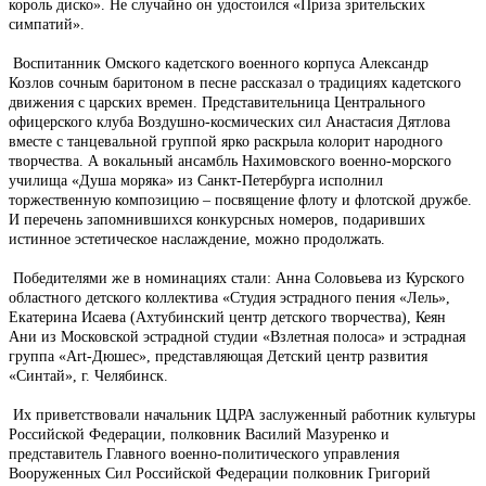
король диско». Не случайно он удостоился «Приза зрительских
симпатий».
Воспитанник Омского кадетского военного корпуса Александр
Козлов сочным баритоном в песне рассказал о традициях кадетского
движения с царских времен. Представительница Центрального
офицерского клуба Воздушно-космических сил Анастасия Дятлова
вместе с танцевальной группой ярко раскрыла колорит народного
творчества. А вокальный ансамбль Нахимовского военно-морского
училища «Душа моряка» из Санкт-Петербурга исполнил
торжественную композицию – посвящение флоту и флотской дружбе.
И перечень запомнившихся конкурсных номеров, подаривших
истинное эстетическое наслаждение, можно продолжать.
Победителями же в номинациях стали: Анна Соловьева из Курского
областного детского коллектива «Студия эстрадного пения «Лель»,
Екатерина Исаева (Ахтубинский центр детского творчества), Кеян
Ани из Московской эстрадной студии «Взлетная полоса» и эстрадная
группа «Аrt-Дюшес», представляющая Детский центр развития
«Синтай», г. Челябинск.
Их приветствовали начальник ЦДРА заслуженный работник культуры
Российской Федерации, полковник Василий Мазуренко и
представитель Главного военно-политического управления
Вооруженных Сил Российской Федерации полковник Григорий