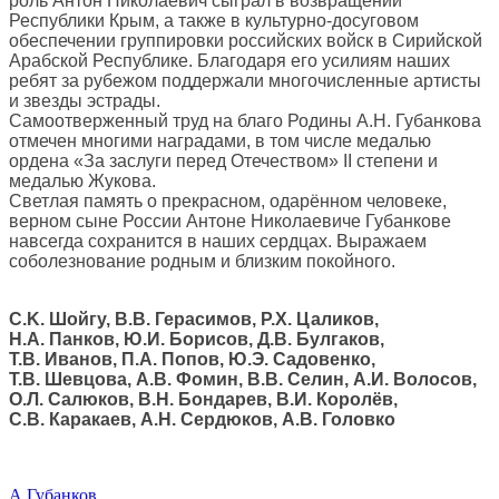
роль Антон Николаевич сыграл в возвращении
Республики Крым, а также в культурно-досуговом
обеспечении группировки российских войск в Сирийской
Арабской Республике. Благодаря его усилиям наших
ребят за рубежом поддержали многочисленные артисты
и звезды эстрады.
Самоотверженный труд на благо Родины А.Н. Губанкова
отмечен многими наградами, в том числе медалью
ордена «За заслуги перед Отечеством» II степени и
медалью Жукова.
Светлая память о прекрасном, одарённом человеке,
верном сыне России Антоне Николаевиче Губанкове
навсегда сохранится в наших сердцах. Выражаем
соболезнование родным и близким покойного.
С.K. Шойгу, В.В. Герасимов, Р.Х. Цаликов,
Н.А. Панков, Ю.И. Борисов, Д.В. Булгаков,
Т.В. Иванов, П.А. Попов, Ю.Э. Садовенко,
Т.В. Шевцова, А.В. Фомин, В.В. Селин, А.И. Волосов,
О.Л. Салюков, В.Н. Бондарев, В.И. Королёв,
С.В. Каракаев, А.Н. Сердюков, А.В. Головко
А.Губанков