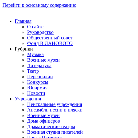
Перейти к основному содержанию
Главная
О сайте
Руководство
Общественный совет
Фонд В.ЛАНОВОГО
Рубрики
Музыка
Военные музеи
Литература
Театр
Персоналии
Конкурсы
Юнармия
Новости
Учреждения
Центральные учреждения
Ансамбли песни и пляски
Военные музеи
Дома офицеров
Драматические театры
Военная студия писателей
Парк «Патриот»