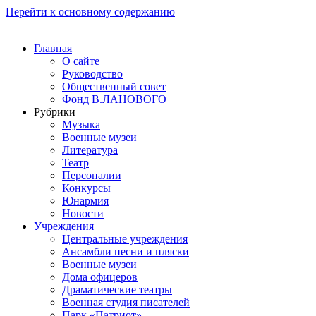
Перейти к основному содержанию
Главная
О сайте
Руководство
Общественный совет
Фонд В.ЛАНОВОГО
Рубрики
Музыка
Военные музеи
Литература
Театр
Персоналии
Конкурсы
Юнармия
Новости
Учреждения
Центральные учреждения
Ансамбли песни и пляски
Военные музеи
Дома офицеров
Драматические театры
Военная студия писателей
Парк «Патриот»