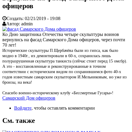
офицеров
Создать:
02/21/2019 - 19:08
Автор:
admin
Ко Дню защитника Отечества четыре скульптуры воинов
вернулись на фасад Самарского Дома офицеров, через почти
70 лет!
Исторические скульптуры П.Щербачёва были из гипса, как было
модно в 1940г., их демонтировали в 60-х, сохранилась лишь
полуразрушенная скульптура танкиста (сейчас стоит перед 15 омсбр).
А это - восстановленные и реконструированные в точном
соответствии с историческим видом по сохранившимся фото 40-х
годов известным самарским скульптором И.Мельниковым, но уже из
бронзы, на века!
Спасибо военно-историческому клубу «Бессмертные Гусары»!
Самарский Дом офицеров
Войдите
, чтобы оставлять комментарии
См. также