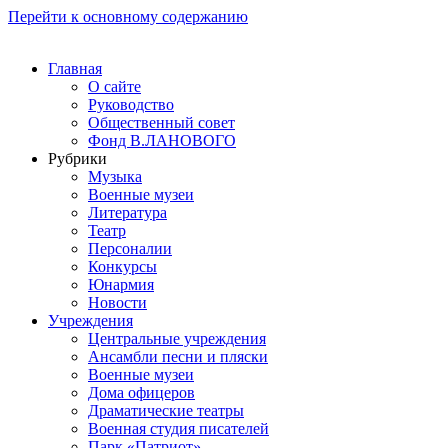
Перейти к основному содержанию
Главная
О сайте
Руководство
Общественный совет
Фонд В.ЛАНОВОГО
Рубрики
Музыка
Военные музеи
Литература
Театр
Персоналии
Конкурсы
Юнармия
Новости
Учреждения
Центральные учреждения
Ансамбли песни и пляски
Военные музеи
Дома офицеров
Драматические театры
Военная студия писателей
Парк «Патриот»