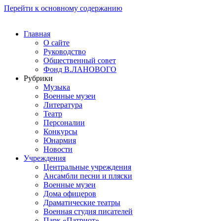
Перейти к основному содержанию
Главная
О сайте
Руководство
Общественный совет
Фонд В.ЛАНОВОГО
Рубрики
Музыка
Военные музеи
Литература
Театр
Персоналии
Конкурсы
Юнармия
Новости
Учреждения
Центральные учреждения
Ансамбли песни и пляски
Военные музеи
Дома офицеров
Драматические театры
Военная студия писателей
Парк «Патриот»