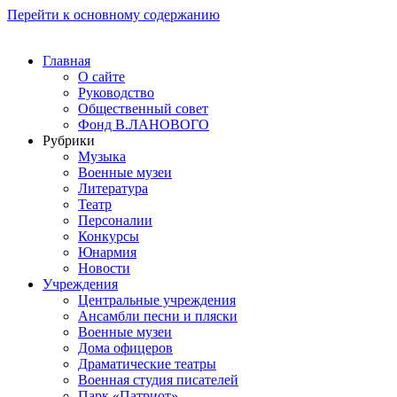
Перейти к основному содержанию
Главная
О сайте
Руководство
Общественный совет
Фонд В.ЛАНОВОГО
Рубрики
Музыка
Военные музеи
Литература
Театр
Персоналии
Конкурсы
Юнармия
Новости
Учреждения
Центральные учреждения
Ансамбли песни и пляски
Военные музеи
Дома офицеров
Драматические театры
Военная студия писателей
Парк «Патриот»