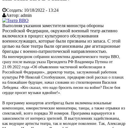
Создать:
10/18/2022 - 13:24
Автор:
admin
Выполняя указания заместителя министра обороны
Российской Федерации, окружной военный театр активно
включился в процесс культурного обслуживания
военнослужащих, которые были призваны из запаса. С этой
целью на базе театра были организованы две агитационные
бригады с военно-патриотической направленностью.
На внеочередном собрании коллектива драматического театра ВВО,
сразу после выхода указа Президента РФ Владимира Путина от
21.09.2022 года «Об объявлении частичной мобилизации в
Российской Федерации», директор театра, заслуженный работник
культуры РФ Николай Столбоушкин, предваряя свой рассказ о планах
на ближайшее будущее, начал словами из стихотворения Василия
Лебедева: «Кто сказал, что надо бросить песни на войне? После боя
сердце просит музыки вдвойне!».
В программу концертов агитбригад были включены вокальные
композиции, юмористические миниатюры, танцы, а также отрывки из
спектаклей, всего порядка 30 номеров. Программа варьируется в
зависимости от интереса зрителей. В выступлениях задействованы,
как ведущие артисты театра, так и молодое поколение. Так, Александр