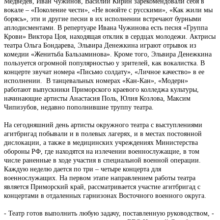
Медведев, Иван Чужинов, Василий Кирин зарекомендовали себя в
вокале – «Поколение чести», «Не воюйте с русскими», «Как жили мы
борясь», эти и другие песни в их исполнении встречают бурными
аплодисментами. В репертуаре Ивана Чужинова есть песня «Группа
Крови» Виктора Цоя, находящая отклик в сердцах молодежи. Актрисы
театра Ольга Бондарева, Эльвира Денежкина играют отрывок из
комедии «Женитьба Бальзаминова». Кроме того, Эльвира Денежкина
пользуется огромной популярностью у зрителей, как вокалистка. В
концерте звучат номера «Письмо солдату», «Личное качество» в ее
исполнении. В танцевальных номерах «Кан-Кан», «Модерн»
работают выпускники Приморского краевого колледжа культуры,
начинающие артисты Анастасия Поль, Юлия Козлова, Максим
Чипизубов, недавно пополнившие труппу театра.
На сегодняшний день артисты окружного театра с выступлениями
агитбригад побывали и в полевых лагерях, и в местах постоянной
дислокации, а также в медицинских учреждениях Министерства
обороны РФ, где находятся на излечении военнослужащие, в том
числе раненные в ходе участия в специальной военной операции.
Каждую неделю дается по три – четыре концерта для
военнослужащих. На первом этапе направлением работы театра
является Приморский край, рассматривается участие агитбригад с
концертами в отдаленных гарнизонах Восточного военного округа.
- Театр готов выполнить любую задачу, поставленную руководством, -