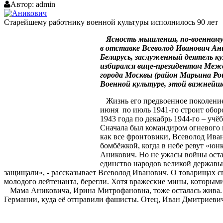
Автор:
admin
Старейшему работнику военной культуры исполнилось 90 лет
Ясность мышления, по-военному ч
в отставке Всеволод Иванович Ан
Беларусь, заслуженный деятель к
избирался вице-президентом Межд
города Москвы (район Марьина Ро
Военной культуре, этой важнейш
Жизнь его предвоенное поколение
июня по июль 1941-го строит обо
1943 года по декабрь 1944-го – уч
Сначала был командиром огневого в
как все фронтовики, Всеволод Иван
бомбёжкой, когда в небе ревут «юнк
Аникович. Но не ужасы войны остал
единство народов великой державы.
защищали», - рассказывает Всеволод Иванович. О товарищах св
молодого лейтенанта, берегли. Хотя вражеские мины, которыми
Мама Аниковича, Ирина Митрофановна, тоже осталась жива. Во
Германии, куда её отправили фашисты. Отец, Иван Дмитриевич, 