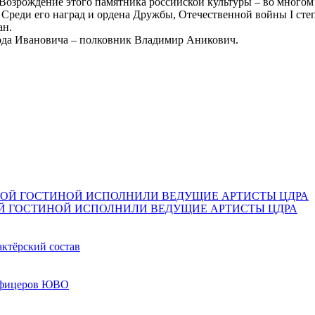
 Возрождение этого памятника российской культуры – во многом 
 Среди его наград и ордена Дружбы, Отечественной войны I степ
ран.
ода Ивановича – полковник Владимир Аникович.
Й ГОСТИНОЙ ИСПОЛНИЛИ ВЕДУЩИЕ АРТИСТЫ ЦДРА
актёрский состав
 офицеров ЮВО