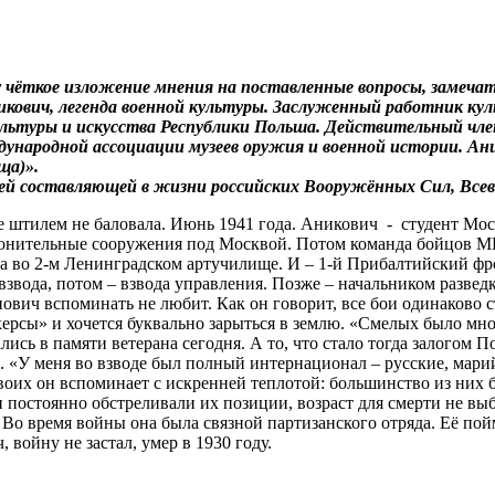
ёткое изложение мнения на поставленные вопросы, замечате
икович, легенда военной культуры. Заслуженный работник к
ультуры и искусства Республики Польша. Действительный чл
ународной ассоциации музеев оружия и военной истории. Ан
ща)».
ей составляющей в жизни российских Вооружённых Сил, Всево
 штилем не баловала. Июнь 1941 года. Аникович - студент Мо
ронительные сооружения под Москвой. Потом команда бойцов М
ёба во 2-м Ленинградском артучилище. И – 1-й Прибалтийский ф
звода, потом – взвода управления. Позже – начальником разведк
ович вспоминать не любит. Как он говорит, все бои одинаково с
ерсы» и хочется буквально зарыться в землю. «Смелых было много
ись в памяти ветерана сегодня. А то, что стало тогда залогом П
 «У меня во взводе был полный интернационал – русские, марий
оих он вспоминает с искренней теплотой: большинство из них бы
 постоянно обстреливали их позиции, возраст для смерти не вы
 время войны она была связной партизанского отряда. Её пойм
войну не застал, умер в 1930 году.