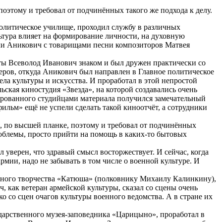
поэтому и требовал от подчинённых такого же подхода к делу.
олитическое училище, проходил службу в различных
ьтура влияет на формирование личности, на духовную
били Аникович с товарищами песни композиторов Матвея
оты Всеволод Иванович знаком и был дружен практически со
ров, откуда Аникович был направлен в Главное политическое
ла культуры и искусства. И проработал в этой непростой
ская киностудия «Звезда», на которой создавались очень
ированного студийцами материала получился замечательный
ильм» ещё не успели сделать такой киноотчёт, а сотрудники
я, по высшей планке, поэтому и требовал от подчинённых
роблемы, просто прийти на помощь в каких-то бытовых
уверен, что здравый смысл восторжествует. И сейчас, когда
мии, надо не забывать в том числе о военной культуре. И
одного творчества «Катюша» (полковнику Михаилу Калинкину),
 как ветеран армейской культуры, сказал со сцены очень
 со сцен очагов культуры военного ведомства. А в стране их
дарственного музея-заповедника «Царицыно», проработал в