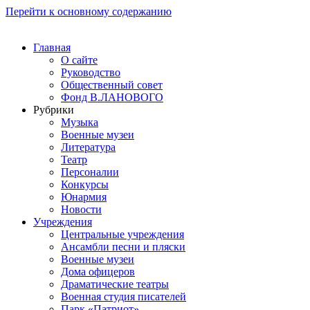
Перейти к основному содержанию
Главная
О сайте
Руководство
Общественный совет
Фонд В.ЛАНОВОГО
Рубрики
Музыка
Военные музеи
Литература
Театр
Персоналии
Конкурсы
Юнармия
Новости
Учреждения
Центральные учреждения
Ансамбли песни и пляски
Военные музеи
Дома офицеров
Драматические театры
Военная студия писателей
Парк «Патриот»