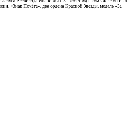
заслуга Всеволода Ивановича. За этот труд в том числе он был
ени, «Знак Почёта», два ордена Красной Звезды, медаль «За