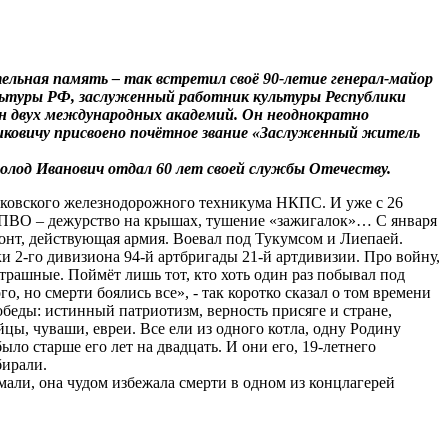
льная память – так встретил своё 90-летие генерал-майор
ультуры РФ, заслуженный работник культуры Республики
ен двух международных академий. Он неоднократно
иковичу присвоено почётное звание «Заслуженный житель
лод Иванович отдал 60 лет своей службы Отечеству.
сковского железнодорожного техникума НКПС. И уже с 26
ПВО – дежурство на крышах, тушение «зажигалок»… С января
ронт, действующая армия. Воевал под Тукумсом и Лиепаей.
и 2-го дивизиона 94-й артбригады 21-й артдивизии. Про войну,
трашные. Поймёт лишь тот, кто хоть один раз побывал под
, но смерти боялись все», - так коротко сказал о том времени
обеды: истинный патриотизм, верность присяге и стране,
цы, чуваши, евреи. Все ели из одного котла, одну Родину
ло старше его лет на двадцать. И они его, 19-летнего
бирали.
али, она чудом избежала смерти в одном из концлагерей