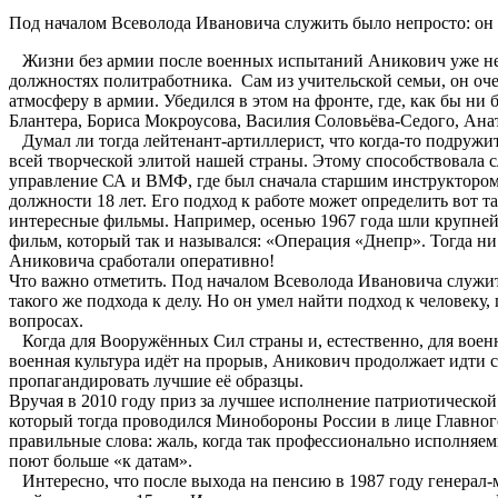
Под началом Всеволода Ивановича служить было непросто: он с
Жизни без армии после военных испытаний Аникович уже не п
должностях политработника. Сам из учительской семьи, он оч
атмосферу в армии. Убедился в этом на фронте, где, как бы н
Блантера, Бориса Мокроусова, Василия Соловьёва-Седого, Ана
Думал ли тогда лейтенант-артиллерист, что когда-то подружит
всей творческой элитой нашей страны. Этому способствовала 
управление СА и ВМФ, где был сначала старшим инструктором п
должности 18 лет. Его подход к работе может определить вот 
интересные фильмы. Например, осенью 1967 года шли крупней
фильм, который так и назывался: «Операция «Днепр». Тогда н
Аниковича сработали оперативно!
Что важно отметить. Под началом Всеволода Ивановича служить
такого же подхода к делу. Но он умел найти подход к человек
вопросах.
Когда для Вооружённых Сил страны и, естественно, для военн
военная культура идёт на прорыв, Аникович продолжает идти с
пропагандировать лучшие её образцы.
Вручая в 2010 году приз за лучшее исполнение патриотическо
который тогда проводился Минобороны России в лице Главного
правильные слова: жаль, когда так профессионально исполняем
поют больше «к датам».
Интересно, что после выхода на пенсию в 1987 году генерал-