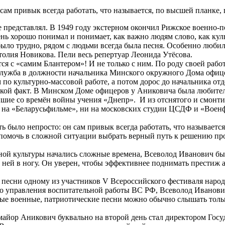
ам привык всегда работать, что называется, по высшей планке, 
редставлял. В 1949 году экстерном окончил Рижское военно-п
ень хорошо понимал и понимает, как важно людям слово, как кул
и было трудно, рядом с людьми всегда была песня. Особенно лю
толия Новикова. Пели весь репертуар Леонида Утёсова.
ся с «самим Блантером»! И не только с ним. По роду своей раб
служба в должности начальника Минского окружного Дома офице
о культурно-массовой работе, а потом дорос до начальника отде
такой факт. В Минском Доме офицеров у Аниковича была любитель
шие со времён войны учения «Днепр». И из отснятого и смонт
и на «Беларусьфильме», ни на московских студии ЦСДФ и «Военф
 было непросто: он сам привык всегда работать, что называетс
у, помочь в сложной ситуации выбрать верный путь к решению п
ой культуры начались сложные времена, Всеволод Иванович был 
 ней в ногу. Он уверен, чтобы эффективнее поднимать престиж ар
й песни одному из участников V Всероссийского фестиваля нар
 управления воспитательной работы ВС РФ, Всеволод Иванович,
ые военные, патриотические песни можно обычно слышать только
майор Аникович буквально на второй день стал директором Госу