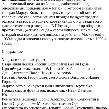
таинственный нелегал из Берлина, работавший под
оперативным псевдонимом «Топаз», о котором знаменитый
генерал Маркус Вольф (и он присутствует в этой книге)
говорил, что его настоящее имя никогда не будет предано
огласке, а автор приводит откровеннейшую исповедь этого
фантастического разведчика. В Шотландии автор общался с
прототипом Джеймса Бонда – сэром Фицроем Маклином,
который под прикрытием дипломата работал в Москве ещё в
1930-е годы и закончил свою успешную деятельность в 1990-х
годах.
Содержание.
Защита от внешних угроз
Старейший чекист России: Борис Игнатьевич Гудзь
При нём разведка знала всё: Павел Михайлович Фитин
День Ангелова: Павел Никитич Ангелов
Первый Герой: Герой Советского Союза Владимир Ильич
Горовой
Жаркое лето в Бейруте: Юрий Николаевич Перфильев
Приказ спасти французов: полковник «Иван Иванович
Иванов»
Романтик и волкодав: Борис Александрович Соломатин и
Гленн Соутер, он же Михаил Евгеньевич Орлов
От сержанта до генерал-лейтенанта: Борис Семенович Иванов