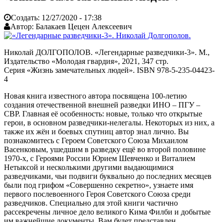
Создать:
12/27/2020 - 17:38
Автор:
Балакаев Цецен Алексеевич
Николай ДОЛГОПОЛОВ. «Легендарные разведчики-3». М.,
Издательство «Молодая гвардия», 2021, 347 стр.
Серия «Жизнь замечательных людей». ISBN 978-5-235-04423-
4
Новая книга известного автора посвящена 100-летию
создания отечественной внешней разведки ИНО – ПГУ –
СВР. Главная её особенность: новые, только что открытые
герои, в основном разведчики-нелегалы. Некоторых из них, а
также их жён и боевых спутниц автор знал лично. Вы
познакомитесь с Героем Советского Союза Михаилом
Васенковым, ушедшим в разведку ещё во второй половине
1970-х, с Героями России Юрием Шевченко и Виталием
Нетыксой и несколькими другими выдающимися
разведчиками, чьи подвиги буквально до последних месяцев
были под грифом «Совершенно секретно», узнаете имя
первого послевоенного Героя Советского Союза среди
разведчиков. Специально для этой книги частично
рассекречены личное дело великого Кима Филби и добытые
им важнейшие документы. Вам будет представлен