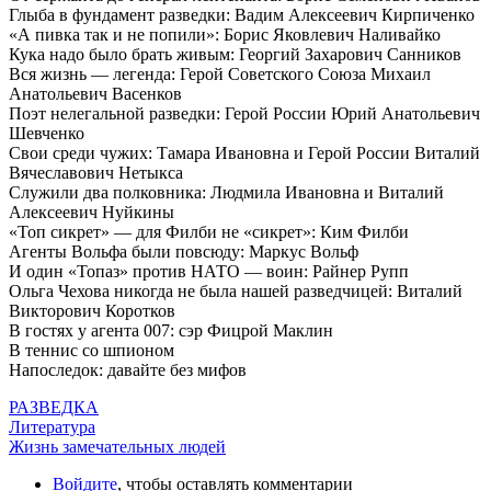
Глыба в фундамент разведки: Вадим Алексеевич Кирпиченко
«А пивка так и не попили»: Борис Яковлевич Наливайко
Кука надо было брать живым: Георгий Захарович Санников
Вся жизнь — легенда: Герой Советского Союза Михаил
Анатольевич Васенков
Поэт нелегальной разведки: Герой России Юрий Анатольевич
Шевченко
Свои среди чужих: Тамара Ивановна и Герой России Виталий
Вячеславович Нетыкса
Служили два полковника: Людмила Ивановна и Виталий
Алексеевич Нуйкины
«Топ сикрет» — для Филби не «сикрет»: Ким Филби
Агенты Вольфа были повсюду: Маркус Вольф
И один «Топаз» против НАТО — воин: Райнер Рупп
Ольга Чехова никогда не была нашей разведчицей: Виталий
Викторович Коротков
В гостях у агента 007: сэр Фицрой Маклин
В теннис со шпионом
Напоследок: давайте без мифов
РАЗВЕДКА
Литература
Жизнь замечательных людей
Войдите
, чтобы оставлять комментарии