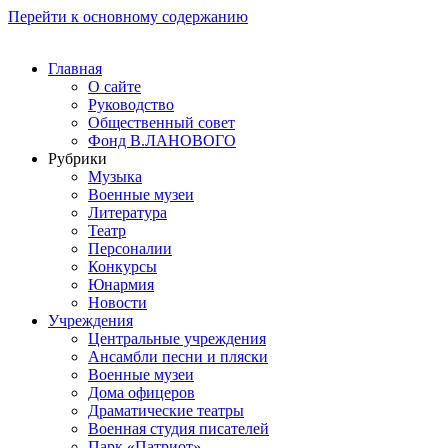
Перейти к основному содержанию
Главная
О сайте
Руководство
Общественный совет
Фонд В.ЛАНОВОГО
Рубрики
Музыка
Военные музеи
Литература
Театр
Персоналии
Конкурсы
Юнармия
Новости
Учреждения
Центральные учреждения
Ансамбли песни и пляски
Военные музеи
Дома офицеров
Драматические театры
Военная студия писателей
Парк «Патриот»