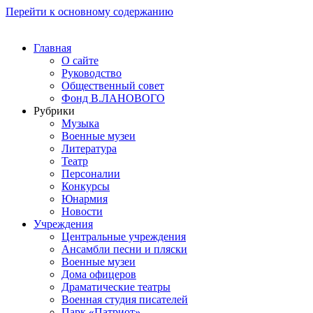
Перейти к основному содержанию
Главная
О сайте
Руководство
Общественный совет
Фонд В.ЛАНОВОГО
Рубрики
Музыка
Военные музеи
Литература
Театр
Персоналии
Конкурсы
Юнармия
Новости
Учреждения
Центральные учреждения
Ансамбли песни и пляски
Военные музеи
Дома офицеров
Драматические театры
Военная студия писателей
Парк «Патриот»