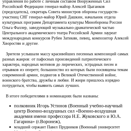
управления по работе с личным составом Вооруженных Сил
Российской Федерации генерал-майор Алексей Цыганков
(председатель), секретарь Совета министров обороны государств-
участниц СНГ генерал-майор Юрий Дашкин, начальник отдела
культурных программ Департамента культуры Минобороны России
Ольга Фаллер, заведующий музыкально-драматической частью
Центрального академического театра Российской Армии лауреат
международных конкурсов Рубен Затикян, певец, композитор Алексей
Хворостян и другие.
Зрители услышали массу красивейших песенных композиций самых
разных жанров: от пафосных произведений патриотического
характера, народных мотивов до лирических, эстрадных песен и
отрывков из оперетт, большинство из которых были посвящены темам
современной армии, подвигов в Великой Отечественной войне,
воинского братства, дружбы и любви. И жюри пришлось изрядно
потрудиться, чтобы выявить самых лучших.
В итоге победителями в номинациях были названы:
полковник Игорь Устинов (Военный учебно-научный
центр Военно-воздушных сил «Военно-воздушная
академия имени профессора Н.Е. Жуковского и Ю.А.
Гагарина» (г.Воронеж),
младший сержант Павел Прудников (Военный университет