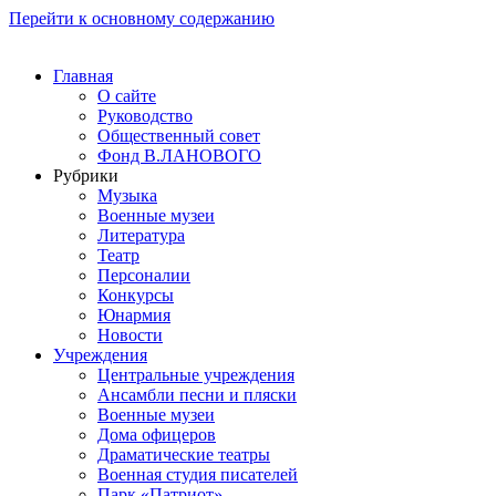
Перейти к основному содержанию
Главная
О сайте
Руководство
Общественный совет
Фонд В.ЛАНОВОГО
Рубрики
Музыка
Военные музеи
Литература
Театр
Персоналии
Конкурсы
Юнармия
Новости
Учреждения
Центральные учреждения
Ансамбли песни и пляски
Военные музеи
Дома офицеров
Драматические театры
Военная студия писателей
Парк «Патриот»