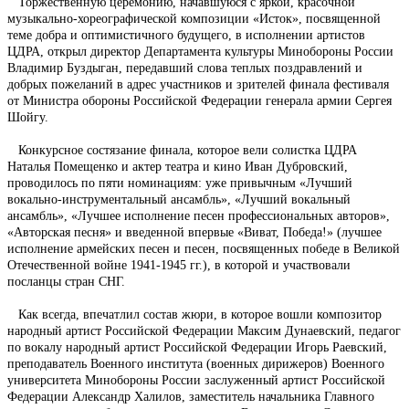
Торжественную церемонию, начавшуюся с яркой, красочной
музыкально-хореографической композиции «Исток», посвященной
теме добра и оптимистичного будущего, в исполнении артистов
ЦДРА, открыл директор Департамента культуры Минобороны России
Владимир Буздыган, передавший слова теплых поздравлений и
добрых пожеланий в адрес участников и зрителей финала фестиваля
от Министра обороны Российской Федерации генерала армии Сергея
Шойгу.
Конкурсное состязание финала, которое вели солистка ЦДРА
Наталья Помещенко и актер театра и кино Иван Дубровский,
проводилось по пяти номинациям: уже привычным «Лучший
вокально-инструментальный ансамбль», «Лучший вокальный
ансамбль», «Лучшее исполнение песен профессиональных авторов»,
«Авторская песня» и введенной впервые «Виват, Победа!» (лучшее
исполнение армейских песен и песен, посвященных победе в Великой
Отечественной войне 1941-1945 гг.), в которой и участвовали
посланцы стран СНГ.
Как всегда, впечатлил состав жюри, в которое вошли композитор
народный артист Российской Федерации Максим Дунаевский, педагог
по вокалу народный артист Российской Федерации Игорь Раевский,
преподаватель Военного института (военных дирижеров) Военного
университета Минобороны России заслуженный артист Российской
Федерации Александр Халилов, заместитель начальника Главного