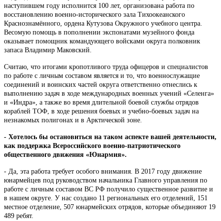
наступившем году исполнится 100 лет, организована работа по
восстановлению военно-исторического зала Тихоокеанского
Краснознамённого, ордена Кутузова Окружного учебного центра.
Весомую помощь в пополнении экспонатами музейного фонда
оказывает помощник командующего войсками округа полковник
запаса Владимир Маковский.
Считаю, что итогами кропотливого труда офицеров и специалистов
по работе с личным составом является и то, что военнослужащие
соединений и воинских частей округа ответственно отнеслись к
выполнению задач в ходе международных военных учений «Селенга»
и «Индра», а также во время длительной боевой службы отрядов
кораблей ТОФ, в ходе решения боевых и учебно-боевых задач на
незнакомых полигонах и в Арктической зоне.
- Хотелось бы остановиться на таком аспекте вашей деятельности,
как поддержка Всероссийского военно-патриотического
общественного движения «Юнармия».
- Да, эта работа требует особого внимания. В 2017 году движение
юнармейцев под руководством начальника Главного управления по
работе с личным составом ВС РФ получило существенное развитие и
в нашем округе. У нас создано 11 региональных его отделений, 151
местное отделение, 507 юнармейских отрядов, которые объединяют 19
489 ребят.