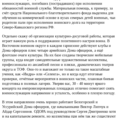
военнослужащих, погибших (пострадавших) при исполнении
обязанностей военной службы. Материальная помощь, к примеру, за
счёт средств Национального благотворительного фонда выделена для
обучения на коммерческой основе в вузах семерых детей военных, чьи
родители пали при исполнении воинского долга на территории
Северо-Кавказского региона РФ.
Отдельно скажу об организации культурно-досуговой работы, которая
играет важную роль в поддержании позитивного настроя воина. В
Восточном военном округе в каждом гарнизоне действуют клубы и
Дома офицеров плюс четыре армейских Дома офицеров, а ещё
флотские очаги культуры. На их базе созданы творческие мобильные
группы, куда входят самодеятельные художественные коллективы,
профессионалы из ансамблей песни и пляски, драматических театров
округа и ТОФ. Они-то и выезжают не только на такие масштабные
учения, как «Индра» или «Селенга», но и когда идут итоговые
проверки, отчётные мероприятия в воинских частях, плановая боевая
подготовка в полевых лагерях. Уверяю вас, 30 - 40 минут яркого
концерта на импровизированных площадках отлично помогают снять
военнослужащим напряжение и усталость, особенно в плохую погоду.
В этом направлении очень хорошо работают Белогорский и
Уссурийский Дома офицеров, где начальниками Виктор Липчук и
Айдар Сергозинов. ОДОРА под руководством Сергея Дмитриенко хотя
и на капитальном ремонте, но коллективы при нём так же существуют