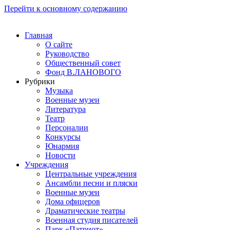
Перейти к основному содержанию
Главная
О сайте
Руководство
Общественный совет
Фонд В.ЛАНОВОГО
Рубрики
Музыка
Военные музеи
Литература
Театр
Персоналии
Конкурсы
Юнармия
Новости
Учреждения
Центральные учреждения
Ансамбли песни и пляски
Военные музеи
Дома офицеров
Драматические театры
Военная студия писателей
Парк «Патриот»