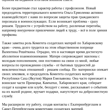
Более предметным стал характер работы с профсоюзом. Новый
председатель территориального комитета Ольга Ермоленко активно
взаимодействует с нами по вопросам защиты прав гражданского
персонала и военнослужащих. Если возникает проблема - сразу
решаем. Трудности с устройством на работу, различные перегибы,
например внеурочное привлечение людей к труду, - всё в поле зрения
профкома.
Также заметна роль Комитета солдатских матерей по Хабаровскому
краю - очень долго трудится на этом общественном поприще
Валентина Решёткина. Отрадно, что в настоящее время достигнуто
абсолютное взаимопонимание. Матери сопровождают эшелоны с
молодым пополнением, они постоянно на связи со мной, любые
вопросы по прохождению службы - от бытовых трудностей до
межличностных отношений - решаем сообща. По- матерински опекает
своих земляков, и председатель Комитета солдатских матерей
Республики Саха (Якутия) Мария Емельянова. Она часто приезжает в
воинские части Приморья, Камчатки, Хабаровского края, собирает
солдат в казарме или клубе, беседует с ними, рассказывает о событиях
на их малой родине, вручает подарки, напутствует на добросовестную
службу.
Мы расширили эту работу, создав контакты с Екатеринбургским и
Санкт-Петербургским комитетами солдатских матерей.