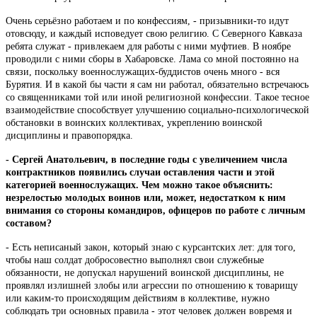
Очень серьёзно работаем и по конфессиям, - призывники-то идут
отовсюду, и каждый исповедует свою религию. С Северного Кавказа
ребята служат - привлекаем для работы с ними муфтиев. В ноябре
проводили с ними сборы в Хабаровске. Лама со мной постоянно на
связи, поскольку военнослужащих-буддистов очень много - вся
Бурятия. И в какой бы части я сам ни работал, обязательно встречаюсь
со священниками той или иной религиозной конфессии. Такое тесное
взаимодействие способствует улучшению социально-психологической
обстановки в воинских коллективах, укреплению воинской
дисциплины и правопорядка.
- Сергей Анатольевич, в последние годы с увеличением числа
контрактников появились случаи оставления части и этой
категорией военнослужащих. Чем можно такое объяснить:
незрелостью молодых воинов или, может, недостатком к ним
внимания со стороны командиров, офицеров по работе с личным
составом?
- Есть неписаный закон, который знаю с курсантских лет: для того,
чтобы наш солдат добросовестно выполнял свои служебные
обязанности, не допускал нарушений воинской дисциплины, не
проявлял излишней злобы или агрессии по отношению к товарищу
или каким-то происходящим действиям в коллективе, нужно
соблюдать три основных правила - этот человек должен вовремя и