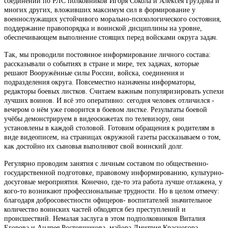
соединений по РЛС полковников Игоря Сокола и Алексея Груздова и
многих других, вложивших максимум сил в формирование у
военнослужащих устойчивого морально-психологического состояния,
поддержание правопорядка и воинской дисциплины на уровне,
обеспечивающем выполнение стоящих перед войсками округа задач.
Так, мы проводили постоянное информирование личного состава:
рассказывали о событиях в стране и мире, тех задачах, которые
решают Вооружённые силы России, войска, соединения и
подразделения округа. Повсеместно назначены информаторы,
редакторы боевых листков. Считаем важным популяризировать успехи
лучших воинов. И всё это оперативно: сегодня человек отличился -
вечером о нём уже говорится в боевом листке. Результаты боевой
учёбы демонстрируем в видеосюжетах по телевизору, они
установлены в каждой столовой. Готовим обращения к родителям в
виде видеописем, на страницах окружной газеты рассказываем о том,
как достойно их сыновья выполняют свой воинский долг.
Регулярно проводим занятия с личным составом по общественно-
государственной подготовке, правовому информированию, культурно-
досуговые мероприятия. Конечно, где-то эта работа лучше отлажена, у
кого-то возникают профессиональные трудности. Но в целом отмечу:
благодаря добросовестности офицеров- воспитателей значительное
количество воинских частей обходятся без преступлений и
происшествий. Немалая заслуга в этом подполковников Виталия
Егорова и Андрея Ростовщикова, майора Дмитрия Красногора,