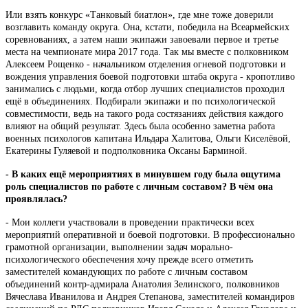
Или взять конкурс «Танковый биатлон», где мне тоже доверили
возглавить команду округа. Она, кстати, победила на Всеармейских
соревнованиях, а затем наши экипажи завоевали первое и третье
места на чемпионате мира 2017 года. Так мы вместе с полковником
Алексеем Рощенко - начальником отделения огневой подготовки и
вождения управления боевой подготовки штаба округа - кропотливо
занимались с людьми, когда отбор лучших специалистов проходил
ещё в объединениях. Подбирали экипажи и по психологической
совместимости, ведь на такого рода состязаниях действия каждого
влияют на общий результат. Здесь была особенно заметна работа
военных психологов капитана Ильдара Халитова, Ольги Киселёвой,
Екатерины Гуляевой и подполковника Оксаны Барминой.
- В каких ещё мероприятиях в минувшем году была ощутима
роль специалистов по работе с личным составом? В чём она
проявлялась?
- Мои коллеги участвовали в проведении практически всех
мероприятий оперативной и боевой подготовки. В профессионально
грамотной организации, выполнении задач морально-
психологического обеспечения хочу прежде всего отметить
заместителей командующих по работе с личным составом
объединений контр-адмирала Анатолия Зелинского, полковников
Вячеслава Иванилова и Андрея Степанова, заместителей командиров