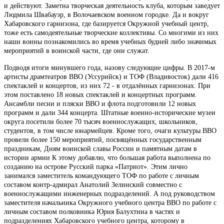
и действуют. Заметна творческая деятельность клуба, которым заведует
Людмила Швабауэр, в Волочаевском военном городке. Да и вокруг
Хабаровского гарнизона, где базируется Окружной учебный центр,
тоже есть самодеятельные творческие коллективы. Со многими из них
наши воины познакомились во время учебных будней либо значимых
мероприятий в воинской части, где они служат.
Подводя итоги минувшего года, назову следующие цифры. В 2017-м
артисты драмтеатров ВВО (Уссурийск) и ТОФ (Владивосток) дали 416
спектаклей и концертов, из них 72 - в отдалённых гарнизонах. При
этом поставлено 18 новых спектаклей и концертных программ.
Ансамбли песни и пляски ВВО и флота подготовили 12 новых
программ и дали 344 концерта. Штатные военно-исторические музеи
округа посетили более 70 тысяч военнослужащих, школьников,
студентов, в том числе юнармейцев. Кроме того, очаги культуры ВВО
провели более 150 мероприятий, посвящённых государственным
праздникам, Дням воинской славы России и памятным датам в
истории армии К этому добавлю, что большая работа выполнена по
созданию на острове Русский парка «Патриот». Этим лично
занимался заместитель командующего ТОФ по работе с личным
составом контр-адмирал Анатолий Зелинский совместно с
военнослужащими инженерных подразделений. А под руководством
заместителя начальника Окружного учебного центра ВВО по работе с
личным составом полковника Юрия Балухтина в частях и
подразделениях Хабаровского учебного центра, которому в