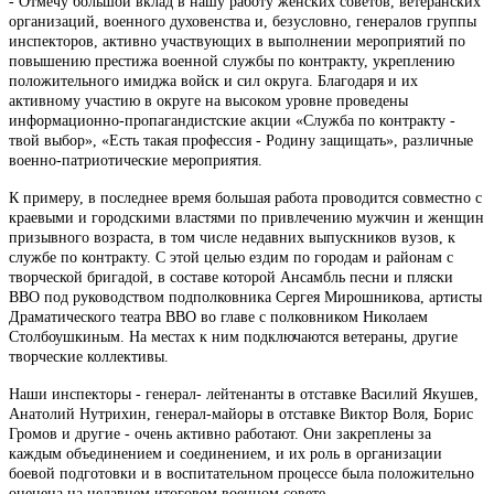
- Отмечу большой вклад в нашу работу женских советов, ветеранских
организаций, военного духовенства и, безусловно, генералов группы
инспекторов, активно участвующих в выполнении мероприятий по
повышению престижа военной службы по контракту, укреплению
положительного имиджа войск и сил округа. Благодаря и их
активному участию в округе на высоком уровне проведены
информационно-пропагандистские акции «Служба по контракту -
твой выбор», «Есть такая профессия - Родину защищать», различные
военно-патриотические мероприятия.
К примеру, в последнее время большая работа проводится совместно с
краевыми и городскими властями по привлечению мужчин и женщин
призывного возраста, в том числе недавних выпускников вузов, к
службе по контракту. С этой целью ездим по городам и районам с
творческой бригадой, в составе которой Ансамбль песни и пляски
ВВО под руководством подполковника Сергея Мирошникова, артисты
Драматического театра ВВО во главе с полковником Николаем
Столбоушкиным. На местах к ним подключаются ветераны, другие
творческие коллективы.
Наши инспекторы - генерал- лейтенанты в отставке Василий Якушев,
Анатолий Нутрихин, генерал-майоры в отставке Виктор Воля, Борис
Громов и другие - очень активно работают. Они закреплены за
каждым объединением и соединением, и их роль в организации
боевой подготовки и в воспитательном процессе была положительно
оценена на недавнем итоговом военном совете.