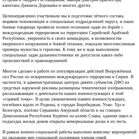
капитана Даниила Дорошева и многих других.
Целенаправленно участвовали мы в подготовке лётного состава,
моряков-тихоокеанцев и специальных подразделений округа, и наши
боевые товарищи проявили полное осознание задач по борьбе с
международным терроризмом на территории Сирийской Арабской
Республики, уверенность в своих командирах, в возможностях
вверенного вооружения и боевой техники, показали многочисленные
примеры мужества и героизма. К тому же в ходе выполнения
специальных задач дальневосточники не допустили каких-либо
происшествий и правонарушений.
Многое сделано в работе по популяризации действий Вооружённых
сил России по искоренению международного терроризма в Сирии. В
частности, в административных центрах девяти субъектов ДФО на
средствах наружной рекламы размещены тематические изображения,
рассказывающие о деятельности наших военнослужащих в этой
«горячей точке». В целях увековечения памяти военнослужащих,
погибших вдали от Родины, в городах Биробиджан, Улан- Удэ и
Белогорск, посёлке Серышево Амурской области и на станции
Дивизионная Республики Бурятии на аллеях Славы, зданиях школ и
подъездах жилых домов открыты мемориальные доски в их честь.
В рамках военно-социальной работы выполнен комплекс мероприятий
по оказанию мер социальной поддержки членам семей