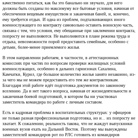
качественно питаться, как бы это банально ни звучало, для него
должны быть созданы по максимуму все бытовые условия, начиная от
обеспечения вещевым имуществом и заканчивая баней, и, конечно,
ему требуется отдых. И одна из проблем, подталкивающих иного
военнослужащего по контракту самовольно оставить воинскую часть,
связана с тем, что условия, ему обещанные при заключении контракта,
попросту не выполняются. Не выполняются в плане режима труда и
отдыха, невозможности порой предоставить семейным, особенно с
детьми, более-менее приемлемого жилья.
В этом направлении работаем, в частности, в аттестационных
комиссиях при частях по вопросам проверки жилищных условий
военнослужащих, особенно в дальних гарнизонах Сахалина,
Камчатки, Курил, где большое количество жилья занято незаконно, из-
за чего мы не можем предоставить его тем же контрактникам.
Благодаря этой работе идёт подготовка документов по законному
вселению. Да и нет такого вопроса, начиная от жизнедеятельности и
заканчивая боевой подготовкой, в котором бы ни участвовал
заместитель командира по работе с личным составом.
Есть и кадровая проблема в воспитательных структурах: у офицеров
не только разная профессиональная подготовка, но и... их попросту не
хватает. К сожалению, реальность такова, что не жаждут выпускники
военных вузов ехать на Дальний Восток. Поэтому мы вынуждены
заместителей командиров рот по РЛС готовить из командиров