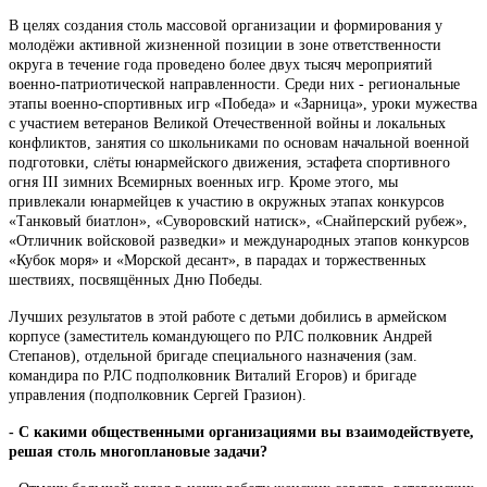
В целях создания столь массовой организации и формирования у
молодёжи активной жизненной позиции в зоне ответственности
округа в течение года проведено более двух тысяч мероприятий
военно-патриотической направленности. Среди них - региональные
этапы военно-спортивных игр «Победа» и «Зарница», уроки мужества
с участием ветеранов Великой Отечественной войны и локальных
конфликтов, занятия со школьниками по основам начальной военной
подготовки, слёты юнармейского движения, эстафета спортивного
огня III зимних Всемирных военных игр. Кроме этого, мы
привлекали юнармейцев к участию в окружных этапах конкурсов
«Танковый биатлон», «Суворовский натиск», «Снайперский рубеж»,
«Отличник войсковой разведки» и международных этапов конкурсов
«Кубок моря» и «Морской десант», в парадах и торжественных
шествиях, посвящённых Дню Победы.
Лучших результатов в этой работе с детьми добились в армейском
корпусе (заместитель командующего по РЛС полковник Андрей
Степанов), отдельной бригаде специального назначения (зам.
командира по РЛС подполковник Виталий Егоров) и бригаде
управления (подполковник Сергей Гразион).
- С какими общественными организациями вы взаимодействуете,
решая столь многоплановые задачи?