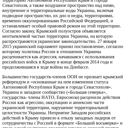
территорию Автономной Республики Крым и города
Севастополя, а также воздушное пространство над ними,
внутренние и территориальные воды Украины, включая
подводное пространство, их дно и недра, территориями,
временно оккупированными Российской Федерацией, и
устанавливает особый правовой режим на этой территории.
Согласно закону, Крымский полуостров объявляется
неотъемлемой частью территории Украины, на которую
распространяется украинское законодательство. 27 января
2015 украинский парламент принял постановление, согласно
которому политика России в отношении Украины
расценивается как агрессия, начавшаяся с использования
российских войск в Крыму в конце февраля 2014 года и
продолжившаяся в ходе войны на Донбассе.
Большинство государств-членов ООН не признает крымский
референдум и «основанные на нем изменения статуса
Автономной Республики Крым и города Севастополя».
Украина и западное сообщество («Большая семерка»,
государства- члены НАТО, Евросоюза) расценили действия
России как агрессию, оккупацию и аннексию части
украинской территории, нарушение территориальной
целостности Украины. Неприятие Западом российских
действий в Крыму привело к отказу западных лидеров от
сотрудничества с Россией в формате «Большой восьмерки» и