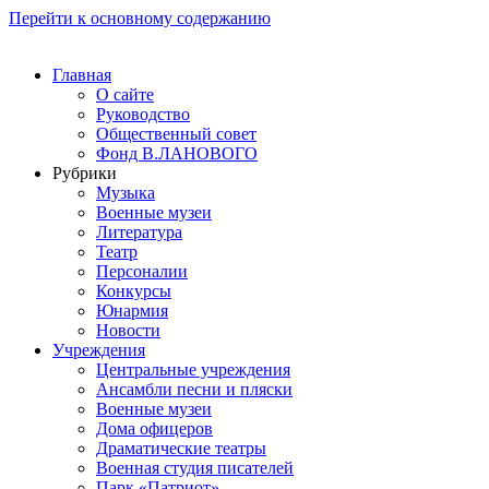
Перейти к основному содержанию
Главная
О сайте
Руководство
Общественный совет
Фонд В.ЛАНОВОГО
Рубрики
Музыка
Военные музеи
Литература
Театр
Персоналии
Конкурсы
Юнармия
Новости
Учреждения
Центральные учреждения
Ансамбли песни и пляски
Военные музеи
Дома офицеров
Драматические театры
Военная студия писателей
Парк «Патриот»