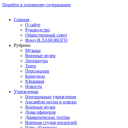
Перейти к основному содержанию
Главная
О сайте
Руководство
Общественный совет
Фонд В.ЛАНОВОГО
Рубрики
Музыка
Военные музеи
Литература
Театр
Персоналии
Конкурсы
Юнармия
Новости
Учреждения
Центральные учреждения
Ансамбли песни и пляски
Военные музеи
Дома офицеров
Драматические театры
Военная студия писателей
Парк «Патриот»