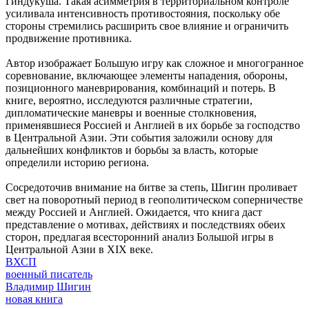
Гиндукуша. Такая асимметрия в территориальном контроле
усиливала интенсивность противостояния, поскольку обе
стороны стремились расширить свое влияние и ограничить
продвижение противника.
Автор изображает Большую игру как сложное и многогранное
соревнование, включающее элементы нападения, обороны,
позиционного маневрирования, комбинаций и потерь. В
книге, вероятно, исследуются различные стратегии,
дипломатические маневры и военные столкновения,
применявшиеся Россией и Англией в их борьбе за господство
в Центральной Азии. Эти события заложили основу для
дальнейших конфликтов и борьбы за власть, которые
определили историю региона.
Сосредоточив внимание на битве за степь, Шигин проливает
свет на поворотный период в геополитическом соперничестве
между Россией и Англией. Ожидается, что книга даст
представление о мотивах, действиях и последствиях обеих
сторон, предлагая всесторонний анализ Большой игры в
Центральной Азии в XIX веке.
ВХСП
военный писатель
Владимир Шигин
новая книга