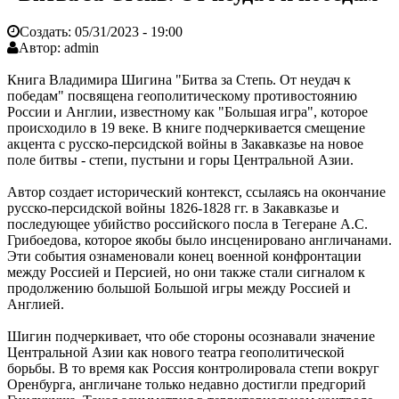
Создать:
05/31/2023 - 19:00
Автор:
admin
Книга Владимира Шигина "Битва за Степь. От неудач к
победам" посвящена геополитическому противостоянию
России и Англии, известному как "Большая игра", которое
происходило в 19 веке. В книге подчеркивается смещение
акцента с русско-персидской войны в Закавказье на новое
поле битвы - степи, пустыни и горы Центральной Азии.
Автор создает исторический контекст, ссылаясь на окончание
русско-персидской войны 1826-1828 гг. в Закавказье и
последующее убийство российского посла в Тегеране А.С.
Грибоедова, которое якобы было инсценировано англичанами.
Эти события ознаменовали конец военной конфронтации
между Россией и Персией, но они также стали сигналом к
продолжению большой Большой игры между Россией и
Англией.
Шигин подчеркивает, что обе стороны осознавали значение
Центральной Азии как нового театра геополитической
борьбы. В то время как Россия контролировала степи вокруг
Оренбурга, англичане только недавно достигли предгорий