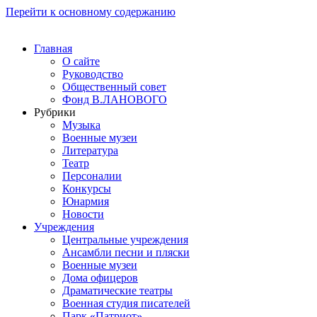
Перейти к основному содержанию
Главная
О сайте
Руководство
Общественный совет
Фонд В.ЛАНОВОГО
Рубрики
Музыка
Военные музеи
Литература
Театр
Персоналии
Конкурсы
Юнармия
Новости
Учреждения
Центральные учреждения
Ансамбли песни и пляски
Военные музеи
Дома офицеров
Драматические театры
Военная студия писателей
Парк «Патриот»