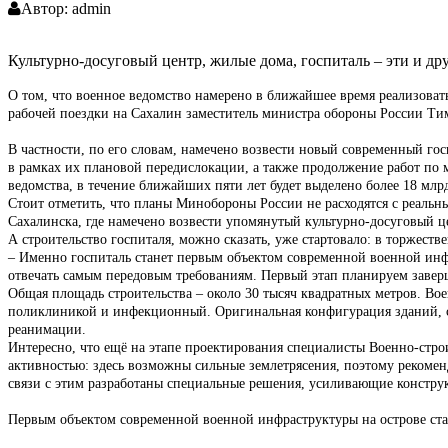
Автор:
admin
Культурно-досуговый центр, жилые дома, госпиталь – эти и д
О том, что военное ведомство намерено в ближайшее время реализовать
рабочей поездки на Сахалин заместитель министра обороны России Ти
В частности, по его словам, намечено возвести новый современный гос
в рамках их плановой передислокации, а также продолжение работ по 
ведомства, в течение ближайших пяти лет будет выделено более 18 млр
Стоит отметить, что планы Мин­обороны России не расходятся с реаль
Сахалинска, где намечено возвести упомянутый культурно-досуговый ц
А строительство госпиталя, можно сказать, уже стартовало: в торжес
– Именно госпиталь станет первым объектом современной военной инфр
отвечать самым передовым требованиям. Первый этап планируем заверш
Общая площадь строительства – около 30 тысяч квадратных метров. Во
поликлиникой и инфекционный. Оригинальная конфигурация зданий, с
реанимации.
Интересно, что ещё на этапе проектирования специалисты Военно-строи
активностью: здесь возможны сильные землетрясения, поэтому рекомен
связи с этим разработаны специальные решения, усиливающие констру
Первым объектом современной военной инфраструктуры на острове ста