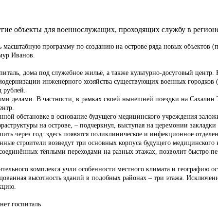
ругие объекты для военнослужащих, проходящих службу в регио
 масштабную программу по созданию на острове ряда новых объектов (пр
мур Иванов.
питаль, дома под служебное жильё, а также культурно-досуговый центр. 
модернизации инженерного хозяйства существующих военных городков (в
д рублей.
ными делами. В частности, в рамках своей нынешней поездки на Сахали
ентр.
твенной обстановке в основание будущего медицинского учреждения зало
аструктуры на острове, – подчеркнул, выступая на церемонии закладки 
ить через год: здесь появятся поликлиническое и инфекционное отделен
енные строители возведут три основных корпуса будущего медицинского 
оединённых тёплыми переходами на разных этажах, позволит быстро пе
тельного комплекса учли особенности местного климата и географию ост
дованная высотность зданий в подобных районах – три этажа. Исключени
кцию.
нет госпиталь