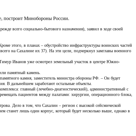
не, построит Минобороны России.
ежде всего социально-бытового назначения), заявил в ходе своей
Кроме этого, в планах – обустройство инфраструктуры воинских частей
сего на Сахалине их 37). На эти цели, подчеркнул замглавы военного
н Тимур Иванов уже осмотрел земельный участок в центре Южно-
жили памятный камень.
памятного камня, заместитель министра обороны РФ. – Он будет
ия. В дальнейшем заработают остальные объекты.
комплекса: главный (лечебно-диагностический), административный с
ремещать пациентов между палатами: хирургии, операционного блока,
рова. Дело в том, что Сахалин – регион с высокой сейсмической
ем станет лишь один корпус, который будет несколько выше, однако в