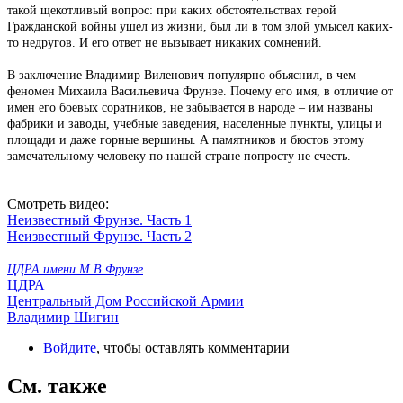
такой щекотливый вопрос: при каких обстоятельствах герой
Гражданской войны ушел из жизни, был ли в том злой умысел каких-
то недругов. И его ответ не вызывает никаких сомнений.
В заключение Владимир Виленович популярно объяснил, в чем
феномен Михаила Васильевича Фрунзе. Почему его имя, в отличие от
имен его боевых соратников, не забывается в народе – им названы
фабрики и заводы, учебные заведения, населенные пункты, улицы и
площади и даже горные вершины. А памятников и бюстов этому
замечательному человеку по нашей стране попросту не счесть.
Смотреть видео:
Неизвестный Фрунзе. Часть 1
Неизвестный Фрунзе. Часть 2
ЦДРА имени М.В.Фрунзе
ЦДРА
Центральный Дом Российской Армии
Владимир Шигин
Войдите
, чтобы оставлять комментарии
См. также