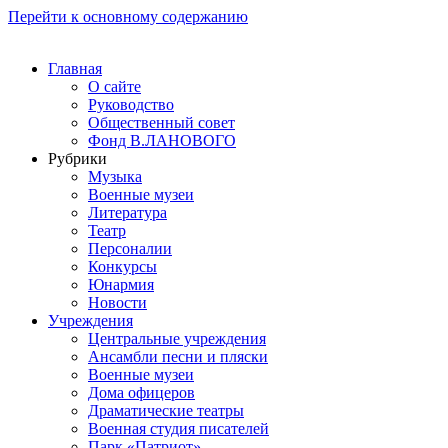
Перейти к основному содержанию
Главная
О сайте
Руководство
Общественный совет
Фонд В.ЛАНОВОГО
Рубрики
Музыка
Военные музеи
Литература
Театр
Персоналии
Конкурсы
Юнармия
Новости
Учреждения
Центральные учреждения
Ансамбли песни и пляски
Военные музеи
Дома офицеров
Драматические театры
Военная студия писателей
Парк «Патриот»