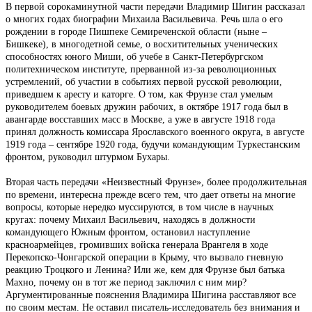
В первой сорокаминутной части передачи Владимир Шигин рассказал
о многих годах биографии Михаила Васильевича. Речь шла о его
рождении в городе Пишпеке Семиреченской области (ныне –
Бишкеке), в многодетной семье, о восхитительных ученических
способностях юного Миши, об учебе в Санкт-Петербургском
политехническом институте, прерванной из-за революционных
устремлений, об участии в событиях первой русской революции,
приведшем к аресту и каторге. О том, как Фрунзе стал умелым
руководителем боевых дружин рабочих, в октябре 1917 года был в
авангарде восставших масс в Москве, а уже в августе 1918 года
принял должность комиссара Ярославского военного округа, в августе
1919 года – сентябре 1920 года, будучи командующим Туркестанским
фронтом, руководил штурмом Бухары.
Вторая часть передачи «Неизвестный Фрунзе», более продолжительная
по времени, интересна прежде всего тем, что дает ответы на многие
вопросы, которые нередко муссируются, в том числе в научных
кругах: почему Михаил Васильевич, находясь в должности
командующего Южным фронтом, остановил наступление
красноармейцев, громивших войска генерала Врангеля в ходе
Перекопско-Чонгарской операции в Крыму, что вызвало гневную
реакцию Троцкого и Ленина? Или же, кем для Фрунзе был батька
Махно, почему он в тот же период заключил с ним мир?
Аргументированные пояснения Владимира Шигина расставляют все
по своим местам. Не оставил писатель-исследователь без внимания и