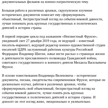
документальных фильмов на военно-патриотическую тему.
Большая работа в различных архивах, скрупулезное изучение
исторических документов помогает ему сформулировать
объективный, беспристрастный взгляд на события вековой давности,
лучше понимать роль крупных государственных и политических
деятелей в истории страны.
В первой передаче цикла под названием «Неизвестный Фрунзе»,
увидевшей свет 27 декабря 2019 года, ее ведущий – известный
писатель-маринист, ведущий редактор военно-художественной студии
писателей ЦДРА заслуженный работник культуры Российской
Федерации Владимир Шигин, начал вести рассказ о страницах жизни
и деятельности прославленного полководца Гражданской войны,
советского государственного и военного деятеля Михаила Васильевича
Фрунзе.
В основе повествования Владимира Виленовича – исторические
документы, письма, свидетельства современников Фрунзе, которые он
досконально изучал, работая в различных архивах, чтобы
сформулировать свой объективный, беспристрастный взгляд на
события вековой давности, лучше понять роль крупных
государственных и политических деятелей в истории страны. И
доносит он этот взгляд живо, эмоционально и увлекательно.