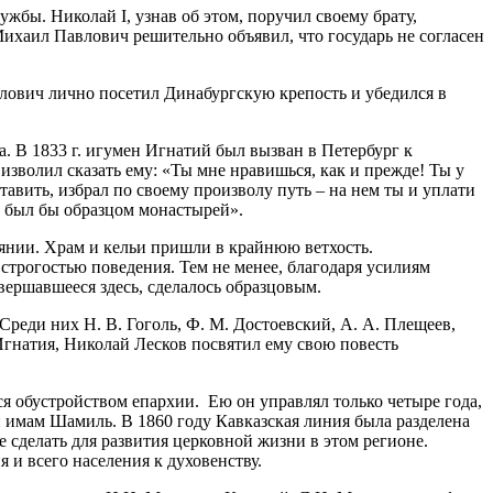
жбы. Николай I, узнав об этом, поручил своему брату,
ихаил Павлович решительно объявил, что государь не согласен
лович лично посетил Динабургскую крепость и убедился в
 В 1833 г. игумен Игнатий был вызван в Петербург к
зволил сказать ему: «Ты мне нравишься, как и прежде! Ты у
оставить, избрал по своему произволу путь – на нем ты и уплати
цы был бы образцом монастырей».
оянии. Храм и кельи пришли в крайнюю ветхость.
строгостью поведения. Тем не менее, благодаря усилиям
вершавшееся здесь, сделалось образцовым.
реди них Н. В. Гоголь, Ф. М. Достоевский, А. А. Плещеев,
гнатия, Николай Лесков посвятил ему свою повесть
я обустройством епархии. Ею он управлял только четыре года,
 имам Шамиль. В 1860 году Кавказская линия была разделена
 сделать для развития церковной жизни в этом регионе.
и всего населения к духовенству.