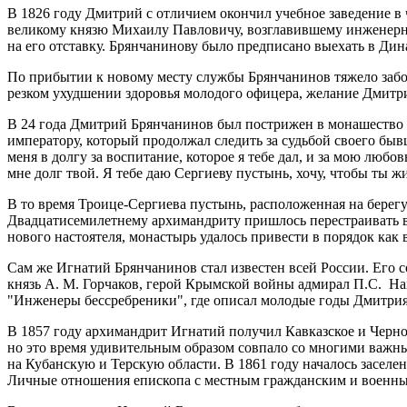
В 1826 году Дмитрий с отличием окончил учебное заведение в ч
великому князю Михаилу Павловичу, возглавившему инженерную
на его отставку. Брянчанинову было предписано выехать в Дин
По прибытии к новому месту службы Брянчанинов тяжело забол
резком ухудшении здоровья молодого офицера, желание Дмитри
В 24 года Дмитрий Брянчанинов был пострижен в монашество с
императору, который продолжал следить за судьбой своего бы
меня в долгу за воспитание, которое я тебе дал, и за мою любов
мне долг твой. Я тебе даю Сергиеву пустынь, хочу, чтобы ты ж
В то время Троице-Сергиева пустынь, расположенная на берегу
Двадцатисемилетнему архимандриту пришлось перестраивать все
нового настоятеля, монастырь удалось привести в порядок как 
Сам же Игнатий Брянчанинов стал известен всей России. Его с
князь А. М. Горчаков, герой Крымской войны адмирал П.С. На
"Инженеры бессребреники", где описал молодые годы Дмитрия
В 1857 году архимандрит Игнатий получил Кавказское и Черном
но это время удивительным образом совпало со многими важны
на Кубанскую и Терскую области. В 1861 году началось заселе
Личные отношения епископа с местным гражданским и военным