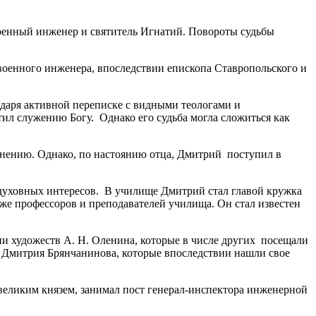
Военный инженер и святитель Игнатий. Повороты судьбы
 военного инженера, впоследствии епископа Ставропольского и
даря активной переписке с видными теологами и
тил служению Богу. Однако его судьба могла сложиться как
динению. Однако, по настоянию отца, Дмитрий поступил в
 духовных интересов. В училище Дмитрий стал главой кружка
кже профессоров и преподавателей училища. Он стал известен
и художеств А. Н. Оленина, которые в числе других посещали
я Дмитрия Брянчанинова, которые впоследствии нашли свое
еликим князем, занимал пост генерал-инспектора инженерной