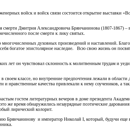
инженерных войск и войск связи состоится открытие выставки «
 дня смерти Дмитрия Александровича Брянчанинова (1807-1867) –
ричисленного после смерти к лику святых.
ор многочисленных духовных произведений и наставлений. Благо
 себя богатое эпистолярное наследие. Всю свою жизнь он посвя
тских лет он чувствовал склонность к молитвенным трудам и уе
 в своем классе, но внутренние предпочтения лежали в области
ти и нравственные качества привлекали к нему соучеников, а та
астым гостем литературных вечеров в доме президента Академи
В это же время обнаружились незаурядные поэтические даровани
обый лирический колорит.
ю Брянчанинову и император Николай I, который, будучи еще в
нника.