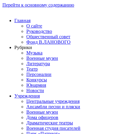
Перейти к основному содержанию
Главная
О сайте
Руководство
Общественный совет
Фонд В.ЛАНОВОГО
Рубрики
Музыка
Военные музеи
Литература
Театр
Персоналии
Конкурсы
Юнармия
Новости
Учреждения
Центральные учреждения
Ансамбли песни и пляски
Военные музеи
Дома офицеров
Драматические театры
Военная студия писателей
Парк «Патриот»