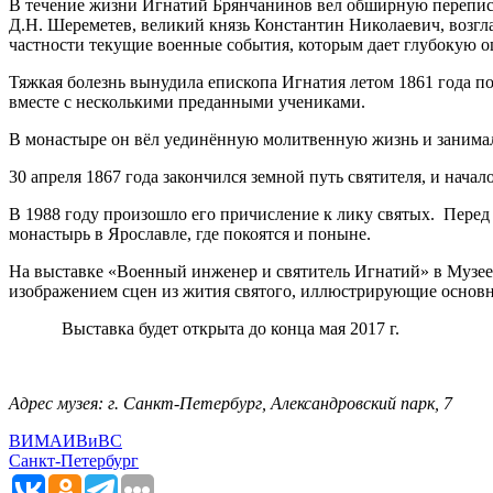
В течение жизни Игнатий Брянчанинов вел обширную переписк
Д.Н. Шереметев, великий князь Константин Николаевич, возг
частности текущие военные события, которым дает глубокую оц
Тяжкая болезнь вынудила епископа Игнатия летом 1861 года п
вместе с несколькими преданными учениками.
В монастыре он вёл уединённую молитвенную жизнь и занимал
30 апреля 1867 года закончился земной путь святителя, и нача
В 1988 году произошло его причисление к лику святых. Перед
монастырь в Ярославле, где покоятся и поныне.
На выставке «Военный инженер и святитель Игнатий» в Музее 
изображением сцен из жития святого, иллюстрирующие основн
Выставка будет открыта до конца мая 2017 г.
Адрес музея: г. Санкт-Петербург, Александровский парк, 7
ВИМАИВиВС
Санкт-Петербург