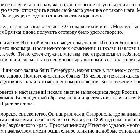
ине поручика, но сразу же подал прошение об увольнении со слу
 часть, отговорить всеми любимого ученика от такого шага. М
абург для руководства строительством крепости.
ел, и только когда осенью 1827 года великий князь Михаил Пав
я Брянчанинова получить отставку было удовлетворено.
 именем Игнатий в честь священномученика Игнатия Богоносца.
вшего любимца. После некоторых объяснений Николай Павлович и
ь к тебе. Ты не хотел служить мне там, где я предполагал тебя п
ил в ней и сделал бы из нее монастырь, который в глазах столи
 Финского залива близ Петербурга, находилась в плаченом сост
 заново. Немногочисленная братия (15 человек) не отличалась 
в духовном, так и в хозяйственном отношении. Богослужение, со
оветов и наставлений искали многие выдающиеся люди России. С
химов. Восхищенный образом жизни и деятельности святителя И
 Брянчанинова.
орское епископство. Он направился в Ставрополь, где занималс
ми событиями в жизни Кавказа. В августе 1859 года был пленен
ние Закубанского края. Преосвященному Игнатию удалось многое
 начальством имели решительное влияние на добрые отношения 