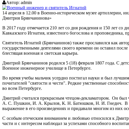
Автор:
admin
14 апреля в 12.00 в Военно-историческом музее артиллерии, 
Дмитрия Брянчанинова»
В 2017 году отмечается 210 лет со дня рождения и 150 лет со
Кавказского Игнатия, известного богослова и проповедника, п
Святитель Игнатий (Брянчанинов) также прославился как авт
государственными деятелями своего времени он оставил после
блестящая военная и светская карьера.
Дмитрий Брянчанинов родился 5 (18) февраля 1807 года. С де
Военное инженерное училище в Петербурге.
Во время учебы мальчик усердно постигал науки и был лучшим
почитателей "святости и чести". Редкие умственные способнос
во всем Петербурге.
Дмитрий считался прекрасным чтецом-декламатором. Он был ч
А. С. Пушкин, И. А. Крылов, К. Н. Батюшков, Н. И. Гнедич. 
выражение в его произведениях и придавали многим из них ос
С особым отеческим вниманием и любовью относился к Дмитри
части и с интересом наблюдал за успехами способного воспита