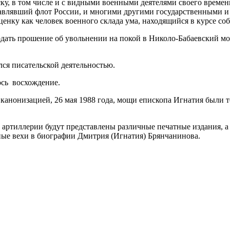
у, в том числе и с видными военными деятелями своего времен
лавлявший флот России, и многими другими государственными и
енку как человек военного склада ума, находящийся в курсе со
одать прошение об увольнении на покой в Николо-Бабаевский мо
ся писательской деятельностью.
лось восхождение.
 канонизацией, 26 мая 1988 года, мощи епископа Игнатия были
артиллерии будут представлены различные печатные издания, а 
ые вехи в биографии Дмитрия (Игнатия) Брянчанинова.