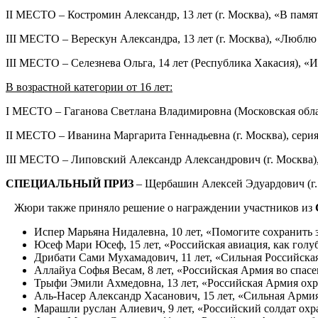
II МЕСТО – Костромин Александр, 13 лет (г. Москва), «В памя
III МЕСТО – Верескун Александра, 13 лет (г. Москва), «Люб
III МЕСТО – Селезнева Ольга, 14 лет (Республика Хакасия), «И
В возрастной категории от 16 лет:
I МЕСТО – Гаганова Светлана Владимировна (Московская облас
II МЕСТО – Иванина Маргарита Геннадьевна (г. Москва), серия
III МЕСТО – Липовский Александр Александрович (г. Москва),
СПЕЦИАЛЬНЫЙ ПРИЗ
– Щербашин Алексей Эдуардович (г
Жюри также приняло решение о награждении участников из
Испер Марьяна Нидалевна, 10 лет, «Помогите сохранить 
Юсеф Мари Юсеф, 15 лет, «Российская авиация, как голу
Дрибати Сами Мухамадович, 11 лет, «Сильная Российска
Аллайуа Софья Весам, 8 лет, «Российская Армия во спасе
Трыфи Эмили Ахмедовна, 13 лет, «Российская Армия охр
Аль-Насер Александр Хасанович, 15 лет, «Сильная Армия
Марашли руслан Алиевич, 9 лет, «Российский солдат охр