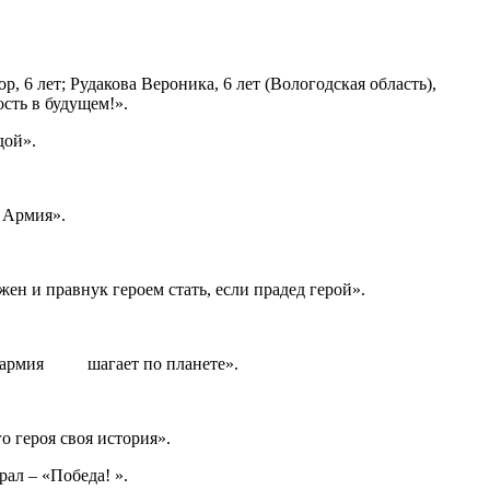
, 6 лет; Рудакова Вероника, 6 лет (Вологодская область),
ость в будущем!».
дой».
 Армия».
ен и правнук героем стать, если прадед герой».
«Юнармия шагает по планете».
о героя своя история».
рал – «Победа! ».