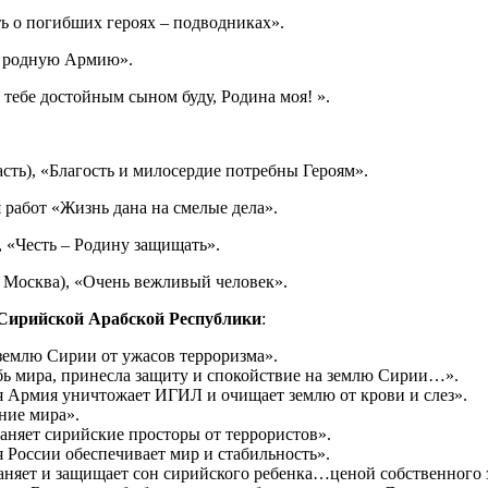
ть о погибших героях – подводниках».
лю родную Армию».
 тебе достойным сыном буду, Родина моя! ».
ть), «Благость и милосердие потребны Героям».
 работ «Жизнь дана на смелые дела».
 «Честь – Родину защищать».
. Москва), «Очень вежливый человек».
Сирийской Арабской Республики
:
землю Сирии от ужасов терроризма».
бь мира, принесла защиту и спокойствие на землю Сирии…».
я Армия уничтожает ИГИЛ и очищает землю от крови и слез».
ние мира».
аняет сирийские просторы от террористов».
 России обеспечивает мир и стабильность».
аняет и защищает сон сирийского ребенка…ценой собственного 