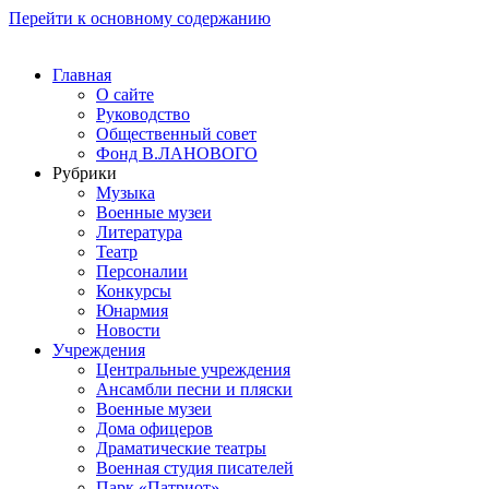
Перейти к основному содержанию
Главная
О сайте
Руководство
Общественный совет
Фонд В.ЛАНОВОГО
Рубрики
Музыка
Военные музеи
Литература
Театр
Персоналии
Конкурсы
Юнармия
Новости
Учреждения
Центральные учреждения
Ансамбли песни и пляски
Военные музеи
Дома офицеров
Драматические театры
Военная студия писателей
Парк «Патриот»