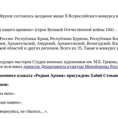
рунзе состоялось заседание жюри II Всероссийского конкурса 
 нашего времени» (герои Великой Отечественной войны 1941 – 1
 России: Республики Крым, Республики Бурятии, Республики Ко
аев, Архангельской, Амурской, Архангельской, Вологодской, В
кой областей и других регионов. Всего их 35. Также в конкурс
едущих мастеров Студии военных художников им. М.Б. Грекова
ое возглавил
директор Департамента культуры Минобороны Рос
оенного плаката «Родная Армия» присуждено Хабиб Стевани
ников:
а мать».
ная память».
 вернулись, не сбылось…».