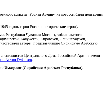
военного плаката «Родная Армия», на котором были подведены
945 годов, герои России, исторические герои).
ми, Республики Чувашии Москвы, забайкальского,
ладимирской, Калужской, Кировской, Ленинградской,
е участвовали авторы, представлявшие Сирийскую Арабскую
, специалистов Центрального Дома Российской Армии имени
сии Антон Губанков
.
и Имадовне (Сирийская Арабская Республика).