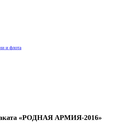
ии и флота
плаката «РОДНАЯ АРМИЯ-2016»