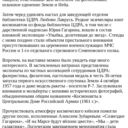
исконное единение Земли и Неба.
Затем черед удивлять настал для заведующей отделом
библиотеки ЦДРА Любови Лаврусь. Редкие экземпляры книг
космонавтов из фонда библиотеки ЦДРА, в том числе с
дарственной надписью Юрия Гагарина, вошли в состав
книжной экспозиции «Улыбка, долетевшая до звезд». Стенды
с ними позднее стали объектом пристального внимания
присутствовавших на церемонии военнослужащих МЧС
России и 1-го отдельного стрелкового Семеновского полка.
Впрочем, на выставке можно было увидеть еще много
интересного. В застекленных витринах представлены
экспонаты из частных коллекцией сотрудников ЦДРА:
фалеристика, филателия, настольная медаль в честь 30-летия
запуска первого искусственного спутника Земли 4 октября
1957 года и даже модель ракеты - носителя Р-7. Заслуживали
внимания и мольберты с копиями исторических фотографий,
объединенными общим названием «Космонавты в
Центральном Доме Российской Армии (1961 г.)».
Прочувствовать атмосферу космического юбилея помогли
другие песни, исполненные Алексеем Зубаревым: «Созвездие
Гагарина», «И на Марсе будут яблони цвести», «Мы – дети
галактики». Логическим завершением мероприятия стала