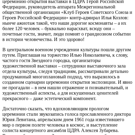
церемонию открытия выставки в ЦДРА Герой Российской
Федерации, руководитель аппарата Межрегиональной
общественной организации «Клуб Героев Советского Союза и
Героев Российской Федерации» контр-адмирал Илья Козлов:
нынче ажиотаж такой, что наши дорогие космонавты – а их
более 120 человек – буквально нарасхват, всюду они –
почетные гости, значит, люди помнят о грандиозном событии
в истории человечества. И это здорово!
В центральном военном учреждении культуры пошли другим
путем. Приглашая на торжество Илью Николаевича, к слову,
частого гостя Звездного городка, организаторы
художественной выставки – сотрудники выставочного зала
отдела культуры, следуя традициям, рассматривали детально
продуманный многоплановый подход, что выразилось в
созданном сценарии церемонии открытия экспозиции. И явно
не прогадали – в нем нашли отражение и познавательный, и
художественный аспекты, а для искушенных ценителей
прекрасного – даже эстетический компонент.
Достаточно сказать, что вдохновляющим прологом
церемонии стали звукозапись голоса прославленного диктора
Юрия Левитана, апрельским днем 1961 года известившего
мир о первом полете человека в космос, и выступление
солиста концертного ансамбля ЦДРА Алексея Зубарева.