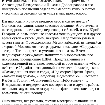
Всеми любимая песня «Знаете, каким он парнем был»
Александры Пахмутовой и Николая Добронравова в его
шикарном исполнении задала тон мероприятию. А потом
участники церемонии окунулись в мир прекрасного.
Вы наблюдали ночное звездное небо в ясную погоду?
Согласитесь, удивительно красивое зрелище. Это отмечал в
легендарном полете, ведя переговоры с Землей, и сам Юрий
Гагарин. А ведь небесные красоты можно увидеть и в другое
время суток – утром, днем, вечером. Надо только уметь и
хотеть видеть. Фотохудожнику Марии Рябковой, являющейся
актрисой Московского театра драмы и комедии «Содружество
актеров Таганки», этого умения не занимать. В чем
неоднократно убеждались почитатели изобразительного
искусства, посещающие ЦДРА. Представленные на
художественной выставке, имеющей второе название «Фото
небес», ее 28 работ – это дивный космический калейдоскоп.
«Самая длинная ночь в году», «Над озером Иртяш. Урал»,
«Комета над домом», «Звездопад. Подмосковье», «Рассвет в
Казбеги. Грузия», «Солнечный круг. Небо вокруг» …
Вглядываясь в неудержимом восторге в эти и другие работы,
невольно задумаешься: откуда такие фантастические виды и
возможны ли они вообще?
Оказывается, все реально, съемки мастерски выполнены в