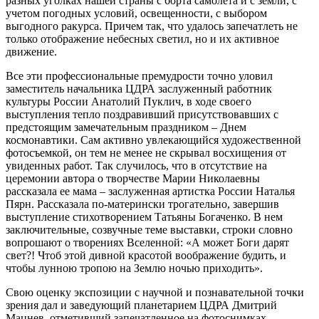
разных уголках нашей страны с борта самолета и с земли, с
учетом погодных условий, освещенности, с выбором
выгодного ракурса. Причем так, что удалось запечатлеть не
только отображение небесных светил, но и их активное
движение.
Все эти профессиональные премудрости точно уловил
заместитель начальника ЦДРА заслуженный работник
культуры России Анатолий Пуклич, в ходе своего
выступления тепло поздравивший присутствовавших с
предстоящим замечательным праздником – Днем
космонавтики. Сам активно увлекающийся художественной
фотосъемкой, он тем не менее не скрывал восхищения от
увиденных работ. Так случилось, что в отсутствие на
церемонии автора о творчестве Марии Николаевны
рассказала ее мама – заслуженная артистка России Наталья
Пярн. Рассказала по-матерински трогательно, завершив
выступление стихотворением Татьяны Богаченко. В нем
заключительные, созвучные теме выставки, строки словно
вопрошают о творениях Вселенной: «А может Боги дарят
свет?! Чтоб этой дивной красотой воображение будить, и
чтобы лунною тропою на Землю ночью приходить».
Свою оценку экспозиции с научной и познавательной точки
зрения дал и заведующий планетарием ЦДРА Дмитрий
Мацнев, отметивший запечатленное на фотоснимках