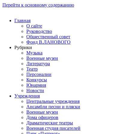
Перейти к основному содержанию
Главная
О сайте
Руководство
Общественный совет
Фонд В.ЛАНОВОГО
Рубрики
Музыка
Военные музеи
Литература
Театр
Персоналии
Конкурсы
Юнармия
Новости
Учреждения
Центральные учреждения
Ансамбли песни и пляски
Военные музеи
Дома офицеров
Драматические театры
Военная студия писателей
Парк «Патриот»