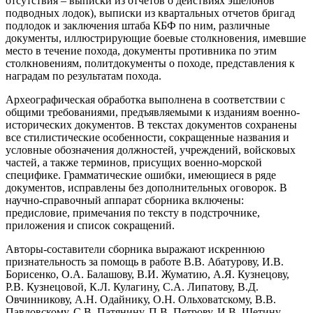
отсутствия – выписки из отчетов о действиях эшелонов
подводных лодок), выписки из квартальных отчетов бригад
подлодок и заключения штаба КБФ по ним, различные
документы, иллюстрирующие боевые столкновения, имевшие
место в течение похода, документы противника по этим
столкновениям, политдокументы о походе, представления к
наградам по результатам похода.
Археографическая обработка выполнена в соответствии с
общими требованиями, предъявляемыми к изданиям военно-
исторических документов. В текстах документов сохранены
все стилистические особенности, сокращенные названия и
условные обозначения должностей, учреждений, войсковых
частей, а также терминов, присущих военно-морской
специфике. Грамматические ошибки, имеющиеся в ряде
документов, исправлены без дополнительных оговорок. В
научно-справочный аппарат сборника включены:
предисловие, примечания по тексту в подстрочнике,
приложения и список сокращений.
Авторы-составители сборника выражают искреннюю
признательность за помощь в работе В.В. Абатурову, И.В.
Борисенко, О.А. Балашову, В.И. Жуматию, А.Я. Кузнецову,
Р.В. Кузнецовой, К.Л. Кулагину, С.А. Липатову, В.Д.
Овчинникову, А.Н. Одайнику, О.Н. Ольховатскому, В.В.
Павловскому, С.В. Патянину, П.В. Петрову, И.В. Щетину.