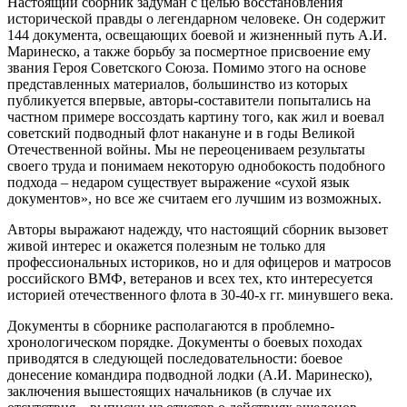
Настоящий сборник задуман с целью восстановления
исторической правды о легендарном человеке. Он содержит
144 документа, освещающих боевой и жизненный путь А.И.
Маринеско, а также борьбу за посмертное присвоение ему
звания Героя Советского Союза. Помимо этого на основе
представленных материалов, большинство из которых
публикуется впервые, авторы-составители попытались на
частном примере воссоздать картину того, как жил и воевал
советский подводный флот накануне и в годы Великой
Отечественной войны. Мы не переоцениваем результаты
своего труда и понимаем некоторую однобокость подобного
подхода – недаром существует выражение «сухой язык
документов», но все же считаем его лучшим из возможных.
Авторы выражают надежду, что настоящий сборник вызовет
живой интерес и окажется полезным не только для
профессиональных историков, но и для офицеров и матросов
российского ВМФ, ветеранов и всех тех, кто интересуется
историей отечественного флота в 30-40-х гг. минувшего века.
Документы в сборнике располагаются в проблемно-
хронологическом порядке. Документы о боевых походах
приводятся в следующей последовательности: боевое
донесение командира подводной лодки (А.И. Маринеско),
заключения вышестоящих начальников (в случае их