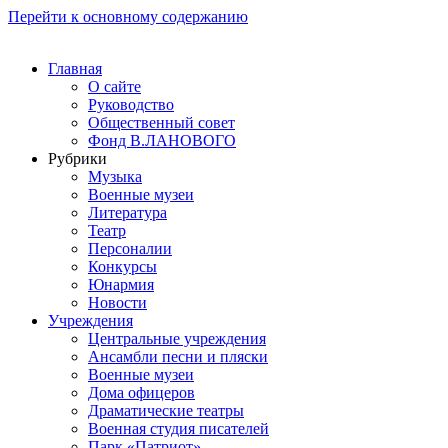
Перейти к основному содержанию
Главная
О сайте
Руководство
Общественный совет
Фонд В.ЛАНОВОГО
Рубрики
Музыка
Военные музеи
Литература
Театр
Персоналии
Конкурсы
Юнармия
Новости
Учреждения
Центральные учреждения
Ансамбли песни и пляски
Военные музеи
Дома офицеров
Драматические театры
Военная студия писателей
Парк «Патриот»