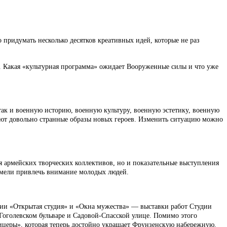
 придумать несколько десятков креативных идей, которые не раз
. Какая «культурная программа» ожидает Вооруженные силы и что уже
так и военную историю, военную культуру, военную эстетику, военную
уют довольно странные образы новых героев. Изменить ситуацию можно
я армейских творческих коллективов, но и показательные выступления
умели привлечь внимание молодых людей.
ии «Открытая студия» и «Окна мужества» — выставки работ Студии
оголевском бульваре и Садовой-Спасской улице. Помимо этого
ицеры», которая теперь достойно украшает Фрунзенскую набережную.