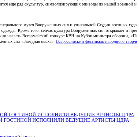
вится еще ряд скульптур, символизирующих эпизоды из нашей военной и
ентрального музея Вооруженных сил и уникальной Студии военных худо
ежды. Кроме того, сейчас культура Вооруженных сил открывает и прекр
жно назвать Всеармейский конкурс КВН на Кубок министра обороны, «Па
женных сил «Звездная маска»,
Всероссийский фестиваль народного твор
Й ГОСТИНОЙ ИСПОЛНИЛИ ВЕДУЩИЕ АРТИСТЫ ЦДРА
актёрский состав