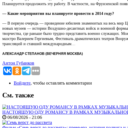
Планируется продолжить эту работу. В частности, на Фрунзенской поя
—
Какие мероприятия вы планируете провести в 2014 году?
— В первую очередь — проведение юбилеев знаменитых на весь мир Ц
новых музеев — истории Воздушно-десантных войск и военной формы од
творчества, где раньше было трудно представить военно служащих. Мо
маэстро Валерием Гергиевым, Фестиваль драматических театров Воору
трансляций и ставший международным…
АЛЕКСАНДР СТЕПАНОВ (ВЕЧЕРНЯЯ МОСКВА)
Антон Губанков
Войдите
, чтобы оставлять комментарии
См. также
НАСТОЯЩУЮ ОДУ РОМАНСУ В РАМКАХ МУЗЫКАЛЬНО
06/08/2026 - 21:06
Фильм «Семь верст до рассвета»: премьера, история подвига и 