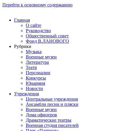
Перейти к основному содержанию
Главная
О сайте
Руководство
Общественный совет
Фонд В.ЛАНОВОГО
Рубрики
Музыка
Военные музеи
Литература
Театр
Персоналии
Конкурсы
Юнармия
Новости
Учреждения
Центральные учреждения
Ансамбли песни и пляски
Военные музеи
Дома офицеров
Драматические театры
Военная студия писателей
Парк «Патриот»