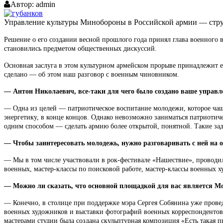
Автор:
admin
Управление культуры Минобороны в Российской армии — стру
Решение о его создании весной прошлого года принял глава военного в
становились предметом общественных дискуссий.
Основная заслуга в этом культурном армейском прорыве принадлежит е
сделано — об этом наш разговор с военным чиновником.
—
Антон Николаевич, все-таки для чего было создано ваше управл
— Одна из целей — патриотическое воспитание молодежи, которое чаще
энергетику, в конце концов. Однако невозможно заниматься патриоти
одним способом — сделать армию более открытой, понятной. Такие за
—
Чтобы заинтересовать молодежь, нужно разговаривать с ней на о
— Мы в том числе участвовали в рок-фестивале «Нашествие», проводил
военных, мастер-классы по поисковой работе, мастер-классы военных
—
Можно ли сказать, что основной площадкой для вас является М
— Конечно, в столице при поддержке мэра Сергея Собянина уже прове
военных художников и выставки фотографий военных корреспондентов,
мастерами студии была создана скульптурная композиция «Есть такая