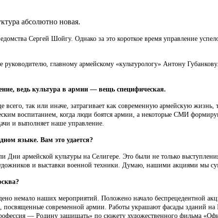
ктура абсолютно новая.
едомства Сергей Шойгу. Однако за это короткое время управление успело
е руководителю, главному армейскому «культурологу» Антону Губанкову
ение, ведь культура в армии — вещь специфическая.
 всего, так или иначе, затрагивает как современную армейскую жизнь, 
ческим воспитанием, когда люди боятся армии, а некоторые СМИ формир
дачи и выполняет наше управление.
дном языке. Вам это удается?
и Дни армейской культуры на Селигере. Это были не только выступлени
 художников и выставки военной техники. Думаю, нашими акциями мы с
осква?
дено немало наших мероприятий. Положено начало беспрецедентной акц
 посвященные современной армии. Работы украшают фасады зданий на Г
 профессия — Родину защищать» по сюжету художественного фильма «Оф