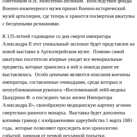
советником Н.Н. Моисеенко-Великим. Впоследствии фонды
Военно-инженерного музея принял Военно-исторический
музей артиллерии, где теперь и хранится посмертная шкатулка
с бесценными реликвиями.
К 135-летней годовщине со дня смерти императора
Александра II этот уникальный экспонат будет представлен на
новой выставке в Артиллерийском музее. Помимо самой
шкатулки посетители впервые увидят все мемориальные
предметы, которые хранились в ней и никогда ранее не
выставлялись. Особо ценными являются описания кончины
императора, составленные очевидцами, среди которых и
неопубликованная рукопись «Воспоминаний лейб-медика
Цыцурина Ф. о последних часах жизни Императора
Александра II», своеобразную медицинскую картину агонии
смертельно раненого монарха. Выставка будет дополнена
копиями гравюр с изображениями цареубийства 1 марта 1881
года, которые позволяют проследить всю хронологию
событий, начиная от первой неудачной попытки,