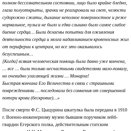
полном бессознательном состоянии, лицо было крайне бледно,
глаза полуоткрыты, зрачки не реагировали на свет, челюсти
судорожно сжаты, дыхание неполное поверхностное и реже
нормальное, пульса не было и едва слышно было самое слабое
биение сердца… Были делаемы попытки для оживления
деятельности сердца и мозга надавливанием кровеносных жил
от периферии к центрам, но все это оказывалось
безуспешным…
[Когда] всякая человеческая помощь была давно уже кончена,
… все … были только несчастными свидетелями мало-помалу,
но очевидно угасающей жизни … Монарха!
Быстрая кончина Его Величества в связи с страшными
повреждениями … последовала без сомнения от совершенной
потери крови (бескровие)…»
После смерти Ф.С. Цыцурина шкатулка была передана в 1910
г. Военно-инженерному музею бывшим поручиком лейб-
гвардии Егерского полка, действительным статским