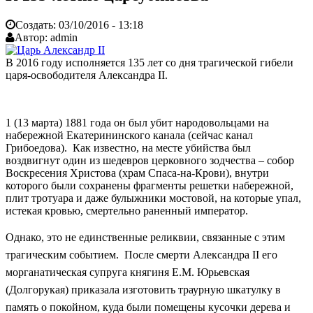
Создать:
03/10/2016 - 13:18
Автор:
admin
В 2016 году исполняется 135 лет со дня трагической гибели
царя-освободителя Александра II.
1 (13 марта) 1881 года он был убит народовольцами на
набережной Екатерининского канала (сейчас канал
Грибоедова). Как известно, на месте убийства был
воздвигнут один из шедевров церковного зодчества – собор
Воскресения Христова (храм Спаса-на-Крови), внутри
которого были сохранены фрагменты решетки набережной,
плит тротуара и даже булыжники мостовой, на которые упал,
истекая кровью, смертельно раненный император.
Однако, это не единственные реликвии, связанные с этим
трагическим событием. После смерти Александра II его
морганатическая супруга княгиня Е.М. Юрьевская
(Долгорукая) приказала изготовить траурную шкатулку в
память о покойном, куда были помещены кусочки дерева и