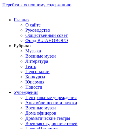
Перейти к основному содержанию
Главная
О сайте
Руководство
Общественный совет
Фонд В.ЛАНОВОГО
Рубрики
Музыка
Военные музеи
Литература
Театр
Персоналии
Конкурсы
Юнармия
Новости
Учреждения
Центральные учреждения
Ансамбли песни и пляски
Военные музеи
Дома офицеров
Драматические театры
Военная студия писателей
Парк «Патриот»