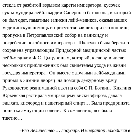
стекла от разбитой взрывом кареты императора, кусочек
сукна мундира лейб-гвардии Саперного батальона, в который
он был одет, памятные записки лейб-медиков, оказывавших
медицинскую помощь и присутствовавших при его кончине,
пропуска в Петропавловский собор на панихиду и
погребение покойного императора. Шкатулка была бережно
сохранена управляющим Придворной медицинской частью
лейб-медиком Ф.С. Цыцуриным, который, к слову, в числе
нескольких приближенных был свидетелем ухода из жизни
государя императора. Он вместе с другими лейб-медиками
прибыл в Зимний дворец на помощь дежурному врачу.
Руководство реанимацией взял на себя С.П. Боткин. Княгиня
Юрьевская растирала умирающему виски эфиром, давала
вдыхать кислород и нашатырный спирт… Была предпринята
попытка ампутации голени. К сожалению, все было
тщетно…
«Его Величество … Государь Император находился в