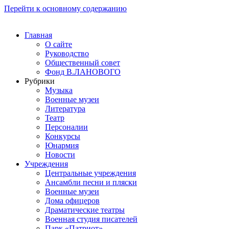
Перейти к основному содержанию
Главная
О сайте
Руководство
Общественный совет
Фонд В.ЛАНОВОГО
Рубрики
Музыка
Военные музеи
Литература
Театр
Персоналии
Конкурсы
Юнармия
Новости
Учреждения
Центральные учреждения
Ансамбли песни и пляски
Военные музеи
Дома офицеров
Драматические театры
Военная студия писателей
Парк «Патриот»