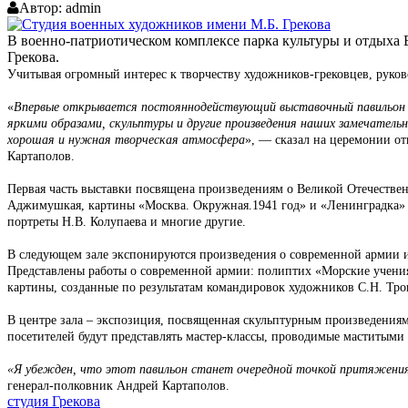
Автор:
admin
В военно-патриотическом комплексе парка культуры и отдыха
Грекова.
Учитывая огромный интерес к творчеству художников-грековцев, руко
«
Впервые открывается постояннодействующий выставочный павильон Ст
яркими образами, скульптуры и другие произведения наших замечатель
хорошая и нужная творческая атмосфера
», — сказал на церемонии о
Картаполов.
Первая часть выставки посвящена произведениям о Великой Отечестве
Аджимушкая, картины «Москва. Окружная.1941 год» и «Ленинградка» А.
портреты Н.В. Колупаева и многие другие.
В следующем зале экспонируются произведения о современной армии и 
Представлены работы о современной армии: полиптих «Морские учения
картины, созданные по результатам командировок художников С.Н. Тр
В центре зала – экспозиция, посвященная скульптурным произведения
посетителей будут представлять мастер-классы, проводимые маститыми
«Я убежден, что этот павильон станет очередной точкой притяжения д
генерал-полковник Андрей Картаполов.
студия Грекова