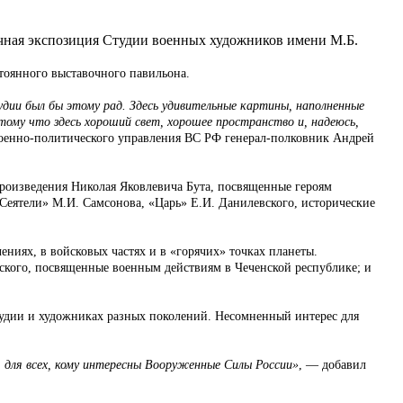
чная экспозиция Студии военных художников имени М.Б.
тоянного выставочного павильона.
дии был бы этому рад. Здесь удивительные картины, наполненные
тому что здесь хороший свет, хорошее пространство и, надеюсь,
военно-политического управления ВС РФ генерал-полковник Андрей
произведения Николая Яковлевича Бута, посвященные героям
Сеятели» М.И. Самсонова, «Царь» Е.И. Данилевского, исторические
ниях, в войсковых частях и в «горячих» точках планеты.
ского, посвященные военным действиям в Чеченской республике; и
тудии и художниках разных поколений. Несомненный интерес для
 для всех, кому интересны Вооруженные Силы России»
, — добавил