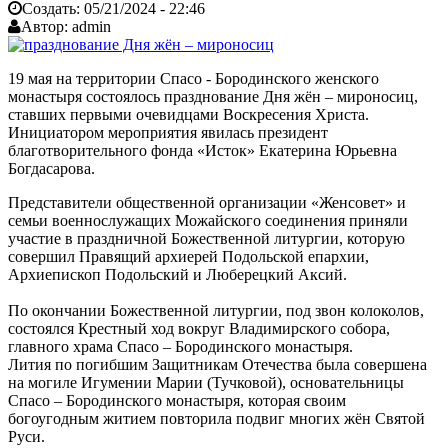
Создать:
05/21/2024 - 22:46
Автор:
admin
19 мая на территории Спасо - Бородинского женского
монастыря состоялось празднование Дня жён – мироносиц,
ставших первыми очевидцами Воскресения Христа.
Инициатором мероприятия явилась президент
благотворительного фонда «Исток» Екатерина Юрьевна
Богдасарова.
Представители общественной организации «Женсовет» и
семьи военнослужащих Можайского соединения приняли
участие в праздничной Божественной литургии, которую
совершил Правящий архиерей Подольской епархии,
Архиепископ Подольский и Люберецкий Аксий.
По окончании Божественной литургии, под звон колоколов,
состоялся Крестный ход вокруг Владимирского собора,
главного храма Спасо – Бородинского монастыря.
Лития по погибшим Защитникам Отечества была совершена
на могиле Игумении Марии (Тучковой), основательницы
Спасо – Бородинского монастыря, которая своим
богоугодным житием повторила подвиг многих жён Святой
Руси.