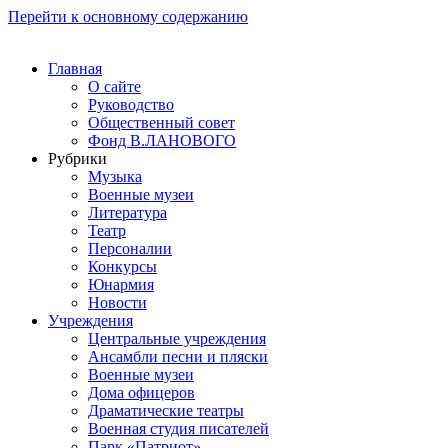
Перейти к основному содержанию
Главная
О сайте
Руководство
Общественный совет
Фонд В.ЛАНОВОГО
Рубрики
Музыка
Военные музеи
Литература
Театр
Персоналии
Конкурсы
Юнармия
Новости
Учреждения
Центральные учреждения
Ансамбли песни и пляски
Военные музеи
Дома офицеров
Драматические театры
Военная студия писателей
Парк «Патриот»