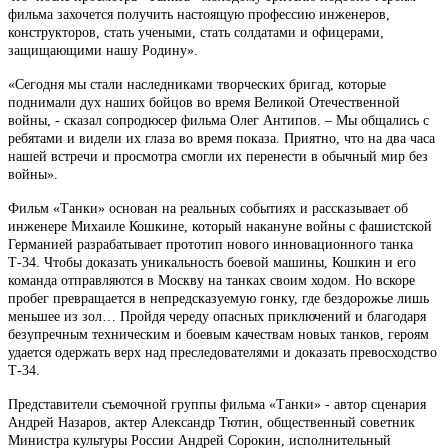
фильма захочется получить настоящую профессию инженеров,
конструкторов, стать учеными, стать солдатами и офицерами,
защищающими нашу Родину».
«Сегодня мы стали наследниками творческих бригад, которые
поднимали дух наших бойцов во время Великой Отечественной
войны, - сказал сопродюсер фильма Олег Антипов. – Мы общались с
ребятами и видели их глаза во время показа. Приятно, что на два часа
нашей встречи и просмотра смогли их перенести в обычный мир без
войны».
Фильм «Танки» основан на реальных событиях и рассказывает об
инженере Михаиле Кошкине, который накануне войны с фашистской
Германией разрабатывает прототип нового инновационного танка
Т-34. Чтобы доказать уникальность боевой машины, Кошкин и его
команда отправляются в Москву на танках своим ходом. Но вскоре
пробег превращается в непредсказуемую гонку, где бездорожье лишь
меньшее из зол… Пройдя череду опасных приключений и благодаря
безупречным техническим и боевым качествам новых танков, героям
удается одержать верх над преследователями и доказать превосходство
Т-34.
Представители съемочной группы фильма «Танки» - автор сценария
Андрей Назаров, актер Александр Тютин, общественный советник
Министра культуры России Андрей Сорокин, исполнительный