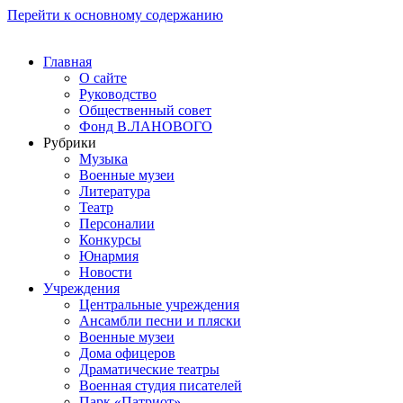
Перейти к основному содержанию
Главная
О сайте
Руководство
Общественный совет
Фонд В.ЛАНОВОГО
Рубрики
Музыка
Военные музеи
Литература
Театр
Персоналии
Конкурсы
Юнармия
Новости
Учреждения
Центральные учреждения
Ансамбли песни и пляски
Военные музеи
Дома офицеров
Драматические театры
Военная студия писателей
Парк «Патриот»