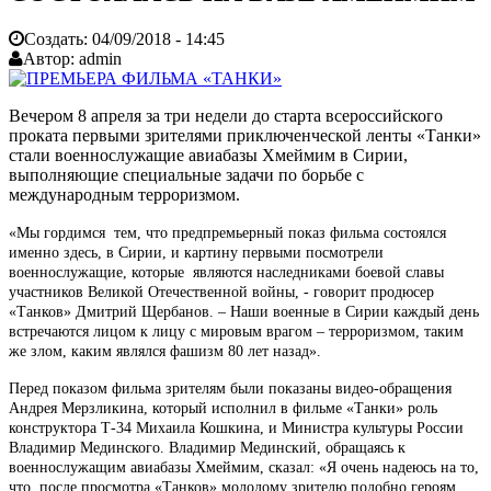
Создать:
04/09/2018 - 14:45
Автор:
admin
Вечером 8 апреля за три недели до старта всероссийского
проката первыми зрителями приключенческой ленты «Танки»
стали военнослужащие авиабазы Хмеймим в Сирии,
выполняющие специальные задачи по борьбе с
международным терроризмом.
«Мы гордимся тем, что предпремьерный показ фильма состоялся
именно здесь, в Сирии, и картину первыми посмотрели
военнослужащие, которые являются наследниками боевой славы
участников Великой Отечественной войны, - говорит продюсер
«Танков» Дмитрий Щербанов. – Наши военные в Сирии каждый день
встречаются лицом к лицу с мировым врагом – терроризмом, таким
же злом, каким являлся фашизм 80 лет назад».
Перед показом фильма зрителям были показаны видео-обращения
Андрея Мерзликина, который исполнил в фильме «Танки» роль
конструктора Т-34 Михаила Кошкина, и Министра культуры России
Владимир Мединского. Владимир Мединский, обращаясь к
военнослужащим авиабазы Хмеймим, сказал: «Я очень надеюсь на то,
что после просмотра «Танков» молодому зрителю подобно героям