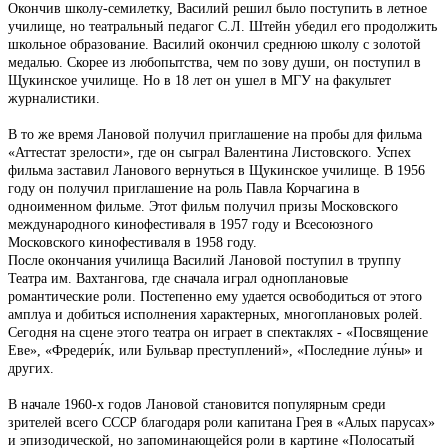
Окончив школу-семилетку, Василий решил было поступить в летное
училище, но театральный педагог С.Л. Штейн убедил его продолжить
школьное образование. Василий окончил среднюю школу с золотой
медалью. Скорее из любопытства, чем по зову души, он поступил в
Щукинское училище. Но в 18 лет он ушел в МГУ на факультет
журналистики.
В то же время Лановой получил приглашение на пробы для фильма
«Аттестат зрелости», где он сыграл Валентина Листовского. Успех
фильма заставил Ланового вернуться в Щукинское училище. В 1956
году он получил приглашение на роль Павла Корчагина в
одноименном фильме. Этот фильм получил призы Московского
международного кинофестиваля в 1957 году и Всесоюзного
Московского кинофестиваля в 1958 году.
После окончания училища Василий Лановой поступил в труппу
Театра им. Вахтангова, где сначала играл одноплановые
романтические роли. Постепенно ему удается освободиться от этого
амплуа и добиться исполнения характерных, многоплановых ролей.
Сегодня на сцене этого театра он играет в спектаклях - «Посвящение
Еве», «Фредери́к, или Бульвар преступлений», «Последние лу́ны» и
других.
В начале 1960-х годов Лановой становится популярным среди
зрителей всего СССР благодаря роли капитана Грея в «Алых парусах»
и эпизодической, но запоминающейся роли в картине «Полосатый