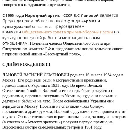
говорится в поздравлении президента.
является
С 1995 года Народный артист СССР В.С.Лановой
Председателем общественного фонда «
Армия и
»
Председателем
культура
ещё он является
комиссии
по
Общественного совета при Минобороны России
культурно-шефской работе и межнациональным
отношениям,
Почетным членом Общественного совета при
Следственном комитете РФ и
председателем попечительского совета
патриотической акции «Бессмертный полк», .
С ДНЁМ РОЖДЕНИЯ !!!
ЛАНОВОЙ ВАСИЛИЙ СЕМЕНОВИЧ родился 16 января 1934 года в
Москве. Его родители были малограмотными крестьянами,
приехавшими с Украины в 1931 году. Во время Великой
Отечественной войны Василий и его сестры были разлучены с
родителями, пережили оккупацию Украины, куда они поехали к
дедушке и бабушке на лето. После освобождения Украины они
вернулись в Москву. Побывав на спектакле «Том Сойер»,
поставленном драмкружком, Василий с друзьями тоже пришел в этот
кружок. Он постепенно стал играть главные роли, за одну из которых
(в спектакле «Аттестат зрелости») получил первую премию на
Всесоюзном смотре самодеятельных театров в 1951 году.