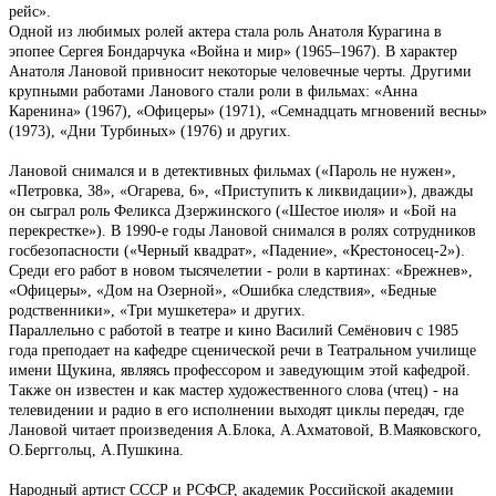
рейс».
Одной из любимых ролей актера стала роль Анатоля Курагина в
эпопее Сергея Бондарчука «Война и мир» (1965–1967). В характер
Анатоля Лановой привносит некоторые человечные черты. Другими
крупными работами Ланового стали роли в фильмах: «Анна
Каренина» (1967), «Офицеры» (1971), «Семнадцать мгновений весны»
(1973), «Дни Турбиных» (1976) и других.
Лановой снимался и в детективных фильмах («Пароль не нужен»,
«Петровка, 38», «Огарева, 6», «Приступить к ликвидации»), дважды
он сыграл роль Феликса Дзержинского («Шестое июля» и «Бой на
перекрестке»). В 1990-е годы Лановой снимался в ролях сотрудников
госбезопасности («Черный квадрат», «Падение», «Крестоносец-2»).
Среди его работ в новом тысячелетии - роли в картинах: «Брежнев»,
«Офицеры», «Дом на Озерной», «Ошибка следствия», «Бедные
родственники», «Три мушкетера» и других.
Параллельно с работой в театре и кино Василий Семёнович с 1985
года преподает на кафедре сценической речи в Театральном училище
имени Щукина, являясь профессором и заведующим этой кафедрой.
Также он известен и как мастер художественного слова (чтец) - на
телевидении и радио в его исполнении выходят циклы передач, где
Лановой читает произведения А.Блока, А.Ахматовой, В.Маяковского,
О.Берггольц, А.Пушкина.
Народный артист СССР и РСФСР, академик Российской академии