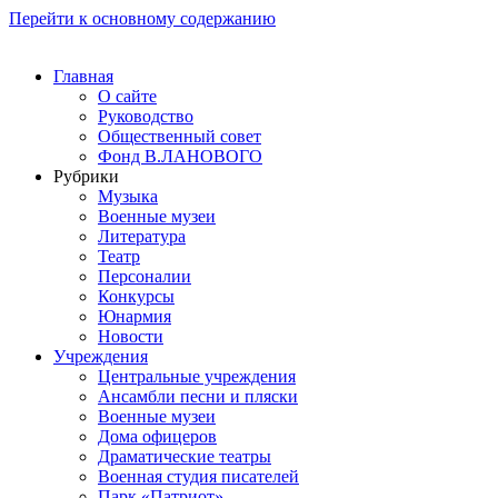
Перейти к основному содержанию
Главная
О сайте
Руководство
Общественный совет
Фонд В.ЛАНОВОГО
Рубрики
Музыка
Военные музеи
Литература
Театр
Персоналии
Конкурсы
Юнармия
Новости
Учреждения
Центральные учреждения
Ансамбли песни и пляски
Военные музеи
Дома офицеров
Драматические театры
Военная студия писателей
Парк «Патриот»