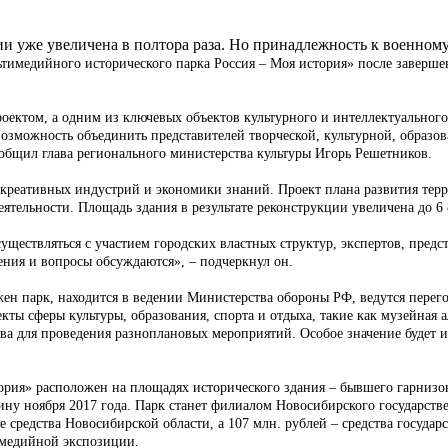
ии уже увеличена в полтора раза. Но принадлежность к военному
льтимедийного исторического парка Россия – Моя история» после завер
оектом, а одним из ключевых объектов культурного и интеллектуального
возможность объединить представителей творческой, культурной, образов
общил глава регионального министерства культуры Игорь Решетников.
 креативных индустрий и экономики знаний. Проект плана развития тер
ятельности. Площадь здания в результате реконструкции увеличена до 6 
уществляться с участием городских властных структур, экспертов, предс
ения и вопросы обсуждаются», – подчеркнул он.
ожен парк, находится в ведении Министерства обороны РФ, ведутся пере
екты сферы культуры, образования, спорта и отдыха, такие как музейная
ва для проведения разноплановых мероприятий. Особое значение будет 
рия» расположен на площадях исторического здания – бывшего гарнизо
ину ноября 2017 года. Парк станет филиалом Новосибирского государстве
е средства Новосибирской области, а 107 млн. рублей – средства госуд
имедийной экспозиции.