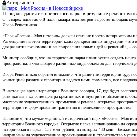
Автор:
admin
Площадь здания исторического парка в результате реконструкц
С четырех тысяч до 6,8 тысяч квадратных метров вырастет площадь му
Игорь Решетников.
«Парк «Россия – Моя история» должен стать не просто историческим пр
Размещение на этой территории кластера креативных индустрий – это 
для развития экономики и генерирования новых идей и решений», – со
Министр сообщил, что на территории парка планируется создать центр
пространства, включающего различные виды объектов для творческой де
Игорь Решетников обратил внимание, что развитие территории будет ос
концепцией развития территории ведется нами совместно, все предлож
В настоящее время территория Военного городка, 17, где будет распол
развиваться в качестве центра креативных индустрий и объединить объ
мастерские художественных промыслов и ремесел, открытые пространст
территории и формирование транзитного пешеходного пространства.
Напомним, что мультимедийный исторический парк «Россия – Моя исто
территории Военного городка. Открытие парка запланировано на серед
исторического парка – 537 млн рублей, из которых 430 млн – бюджетны
направлены на художественное проектирование и строительство мульт