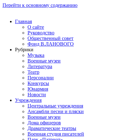
Перейти к основному содержанию
Главная
О сайте
Руководство
Общественный совет
Фонд В.ЛАНОВОГО
Рубрики
Музыка
Военные музеи
Литература
Театр
Персоналии
Конкурсы
Юнармия
Новости
Учреждения
Центральные учреждения
Ансамбли песни и пляски
Военные музеи
Дома офицеров
Драматические театры
Военная студия писателей
Парк «Патриот»