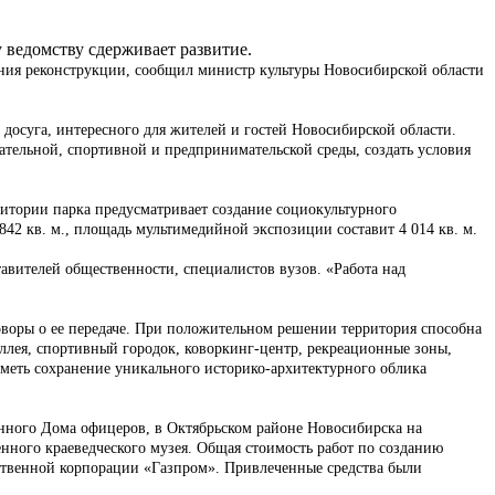
 ведомству сдерживает развитие.
шения реконструкции, сообщил министр культуры Новосибирской области
 досуга, интересного для жителей и гостей Новосибирской области.
ательной, спортивной и предпринимательской среды, создать условия
ритории парка предусматривает создание социокультурного
842 кв. м., площадь мультимедийной экспозиции составит 4 014 кв. м.
тавителей общественности, специалистов вузов. «Работа над
говоры о ее передаче. При положительном решении территория способна
 аллея, спортивный городок, коворкинг-центр, рекреационные зоны,
иметь сохранение уникального историко-архитектурного облика
нного Дома офицеров, в Октябрьском районе Новосибирска на
нного краеведческого музея. Общая стоимость работ по созданию
арственной корпорации «Газпром». Привлеченные средства были