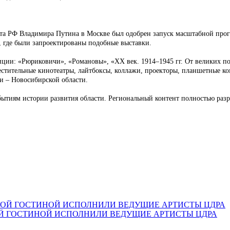
дента РФ Владимира Путина в Москве был одобрен запуск масштабной про
, где были запроектированы подобные выставки.
иции: «Рюриковичи», «Романовы», «ХХ век. 1914–1945 гг. От великих по
стительные кинотеатры, лайтбоксы, коллажи, проекторы, планшетные ко
и – Новосибирской области.
ытиям истории развития области. Региональный контент полностью раз
Й ГОСТИНОЙ ИСПОЛНИЛИ ВЕДУЩИЕ АРТИСТЫ ЦДРА