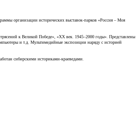
граммы организации исторических выставок-парков «Россия – Моя
трясений к Великой Победе», «ХХ век. 1945–2000 годы». Представлены
мпьютеры и т.д. Мультимедийные экспозиции наряду с историей
работан сибирскими историками-краеведами.