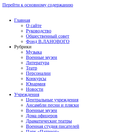
Перейти к основному содержанию
Главная
О сайте
Руководство
Общественный совет
Фонд В.ЛАНОВОГО
Рубрики
Музыка
Военные музеи
Литература
Театр
Персоналии
Конкурсы
Юнармия
Новости
Учреждения
Центральные учреждения
Ансамбли песни и пляски
Военные музеи
Дома офицеров
Драматические театры
Военная студия писателей
Парк «Патриот»