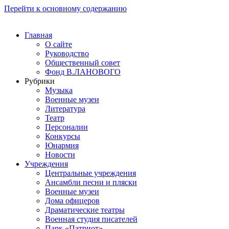
Перейти к основному содержанию
Главная
О сайте
Руководство
Общественный совет
Фонд В.ЛАНОВОГО
Рубрики
Музыка
Военные музеи
Литература
Театр
Персоналии
Конкурсы
Юнармия
Новости
Учреждения
Центральные учреждения
Ансамбли песни и пляски
Военные музеи
Дома офицеров
Драматические театры
Военная студия писателей
Парк «Патриот»