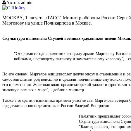
Автор:
admin
МОСКВА, 1 августа. /ТАСС/. Министр обороны России Серге
Маргелову на улице Поликарпова в Москве.
Скульптура выполнена Студией военных художников имени Михаи
"Открывая сегодня памятник генералу армии Маргелову Васили
войсками, настоящему патриоту и замечательному человеку", - с
По его словам, Маргелов олицетворяет целую эпоху в становлении и 
самостоятельный род войск, но и сделали подчиненные ему войска по
его применения. Железная воля, организаторский талант и фронтовая 
знающую равных в мире", - добавил министр.
Также в открытии памятника приняли участие сын Маргелова ветеран
председатель союза десантников России Валерий Востротин.
Памятник представляет собо
Скульптура выполнена Студ
"Благодарю всех, кто приним