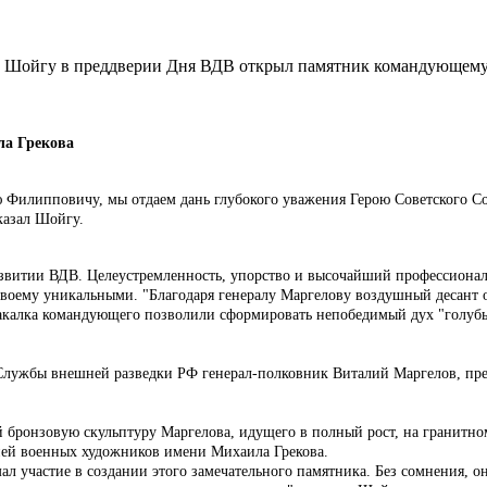
й Шойгу в преддверии Дня ВДВ открыл памятник командующем
ла Грекова
ю Филипповичу, мы отдаем дань глубокого уважения Герою Советского
казал Шойгу.
развитии ВДВ. Целеустремленность, упорство и высочайший профессиона
-своему уникальными. "Благодаря генералу Маргелову воздушный десант
закалка командующего позволили сформировать непобедимый дух "голубы
 Службы внешней разведки РФ генерал-полковник Виталий Маргелов, пр
й бронзовую скульптуру Маргелова, идущего в полный рост, на гранитно
ией военных художников имени Михаила Грекова.
ал участие в создании этого замечательного памятника. Без сомнения, 