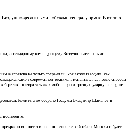
у Воздушно-десантными войсками генералу армии Василию
 Союза, легендарному командующему Воздушно-десантными
лизм Маргелова не только сохранили "крылатую гвардию" как
 оснащался самой современной техникой, испытывались новые способы
х беретов", превратить их в мобильную и грозную ударную силу, не
едседатель Комитета по обороне Госдумы Владимир Шаманов и
м постаменте.
он прекрасно впишется в военно-исторический облик Москвы и будет