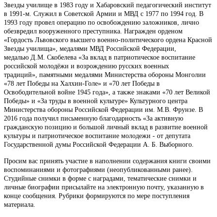
Звезды училище в 1983 году и Хабаровский педагогический институт
в 1991-м. Служил в Советской Армии и МВД с 1977 по 1994 год. В
1993 году провел операцию по освобождению заложников, лично
обезвредил вооруженного преступника. Награжден
орденом
«Гордость Львовского высшего военно-политического ордена Красной
Звезды училища»,
медалями МВД Российской Федерации,
медалью
Д.М. Скобелева «За вклад в патриотическое воспитание
российской молодёжи и возрождению русских военных
традиций»,
памятными медалями Министерства обороны Монголии
«78 лет Победы на Халхин-Голе» и «70 лет Победы в
Освободительной войне 1945 года», а также знаками
«70 лет Великой
Победы» и
«За труды в военной культуре»
Культурного центра
Министерства обороны Российской Федерации им. М.В. Фрунзе.
В
2016 года получил письменную благодарность «За активную
гражданскую позицию и большой личный вклад в развитие военной
культуры и патриотическое воспитание молодежи - от депутата
Государственной думы Российской Федерации А. Б. Выборного.
Просим вас принять участие в наполнении содержания книги своими
воспоминаниями и фотографиями (неопубликованными ранее).
Студийные снимки в форме с наградами, тематические снимки и
личные биографии присылайте на электронную почту, указанную в
конце сообщения. Рубрики формируются по мере поступления
материала.