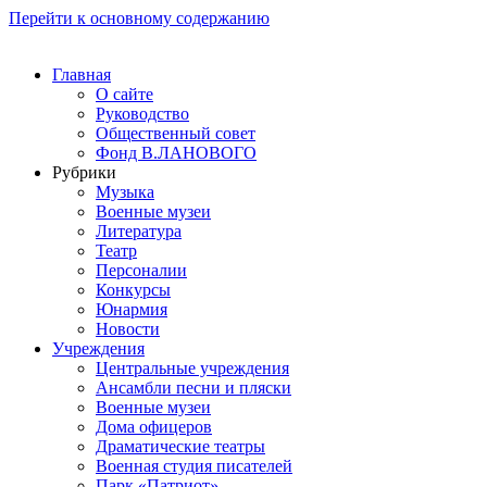
Перейти к основному содержанию
Главная
О сайте
Руководство
Общественный совет
Фонд В.ЛАНОВОГО
Рубрики
Музыка
Военные музеи
Литература
Театр
Персоналии
Конкурсы
Юнармия
Новости
Учреждения
Центральные учреждения
Ансамбли песни и пляски
Военные музеи
Дома офицеров
Драматические театры
Военная студия писателей
Парк «Патриот»