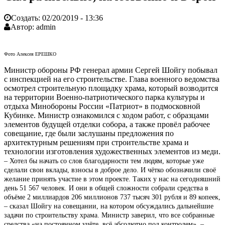
Создать:
02/20/2019 - 13:36
Автор:
admin
Фото Алексея ЕРЕШКО
Министр обороны РФ генерал армии Сергей Шойгу побывал
с инспекцией на его строительстве. Глава военного ведомства
осмотрел строительную площадку храма, который возводится
на территории Военно-патриотического парка культуры и
отдыха Минобороны России «Патриот» в подмосковной
Кубинке. Министр ознакомился с ходом работ, с образцами
элементов будущей отделки собора, а также провёл рабочее
совещание, где были заслушаны предложения по
архитектурным решениям при строительстве храма и
технологии изготовления художественных элементов из меди.
– Хотел бы начать со слов благодарности тем людям, которые уже
сделали свои вклады, взносы в доброе дело. И чётко обозначили своё
желание принять участие в этом проекте. Таких у нас на сегодняшний
день 51 567 человек. И они в общей сложности собрали средства в
объёме 2 миллиардов 206 миллионов 737 тысяч 301 рубля и 89 копеек,
– сказал Шойгу на совещании, на котором обсуждались дальнейшие
задачи по строительству храма. Министр заверил, что все собранные
средства «на постоянном учёте, всё абсолютно под контролем». –