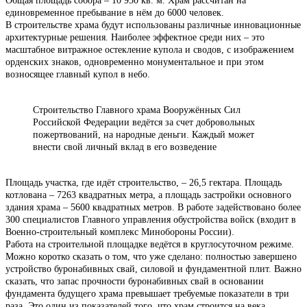
Общая площадь собора – 10 950 кв. м. Храм рассчитан на
единовременное пребывание в нём до 6000 человек.
В строительстве храма будут использованы различные инновационные
архитектурные решения. Наиболее эффектное среди них – это
масштабное витражное остекление купола и сводов, с изображением
орденских знаков, одновременно монументальное и при этом
возносящее главный купол в небо.
Строительство Главного храма Вооружённых Сил
Российской Федерации ведётся за счет добровольных
пожертвований, на народные деньги. Каждый может
внести свой личный вклад в его возведение
Площадь участка, где идёт строительство, – 26,5 гектара. Площадь
котлована – 7263 квадратных метра, а площадь застройки основного
здания храма – 5600 квадратных метров. В работе задействовано более
300 специалистов Главного управления обустройства войск (входит в
Военно-строительный комплекс Минобороны России).
Работа на строительной площадке ведётся в круглосуточном режиме.
Можно коротко сказать о том, что уже сделано: полностью завершено
устройство буронабивных свай, силовой и фундаментной плит. Важно
сказать, что запас прочности буронабивных свай в основании
фундамента будущего храма превышает требуемые показатели в три
раза. Это один из показателей того, что храм строится на века.