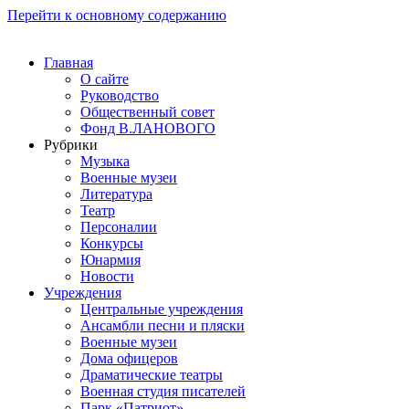
Перейти к основному содержанию
Главная
О сайте
Руководство
Общественный совет
Фонд В.ЛАНОВОГО
Рубрики
Музыка
Военные музеи
Литература
Театр
Персоналии
Конкурсы
Юнармия
Новости
Учреждения
Центральные учреждения
Ансамбли песни и пляски
Военные музеи
Дома офицеров
Драматические театры
Военная студия писателей
Парк «Патриот»