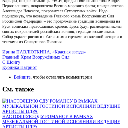
Варвары, покровительницы РВСН; придел святого апостола Андрея
Первозванного, покровителя Военно-морского флота; придел святого
Александра Невского, покровителя Сухопутных войск. Надо
подчеркнуть, что возведение Главного храма Вооружённых Сил
Российской Федерации – это продолжение традиции возведения на
Руси воинских православных храмов. Здесь будут размещены иконы
святых покровителей российских воинов, геральдические знаки.
Собор украсят росписи с батальными сценами из военной истории и
текстами из Священного Писания.
Ирина ПАВЛЮТКИНА, «Красная звезда»
Главный Храм Вооружённых Сил
С.Шойгу
Кубинка Патриот
Войдите
, чтобы оставлять комментарии
См. также
НАСТОЯЩУЮ ОДУ РОМАНСУ В РАМКАХ
МУЗЫКАЛЬНОЙ ГОСТИНОЙ ИСПОЛНИЛИ ВЕДУЩИЕ
АРТИСТЫ ЦДРА