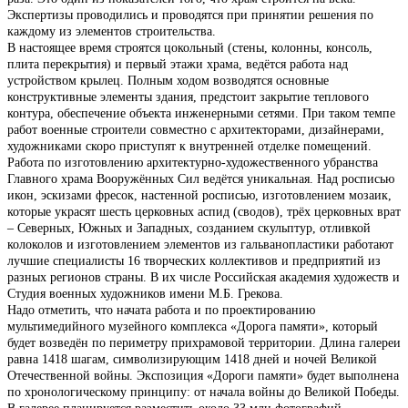
Экспертизы проводились и проводятся при принятии решения по
каждому из элементов строительства.
В настоящее время строятся цокольный (стены, колонны, консоль,
плита перекрытия) и первый этажи храма, ведётся работа над
устройством крылец. Полным ходом возводятся основные
конструктивные элементы здания, предстоит закрытие теплового
контура, обеспечение объекта инженерными сетями. При таком темпе
работ военные строители совместно с архитекторами, дизайнерами,
художниками скоро приступят к внутренней отделке помещений.
Работа по изготовлению архитектурно-художественного убранства
Главного храма Вооружённых Сил ведётся уникальная. Над росписью
икон, эскизами фресок, настенной росписью, изготовлением мозаик,
которые украсят шесть церковных аспид (сводов), трёх церковных врат
– Северных, Южных и Западных, созданием скульптур, отливкой
колоколов и изготовлением элементов из гальванопластики работают
лучшие специалисты 16 творческих коллективов и предприятий из
разных регионов страны. В их числе Российская академия художеств и
Студия военных художников имени М.Б. Грекова.
Надо отметить, что начата работа и по проектированию
мультимедийного музейного комплекса «Дорога памяти», который
будет возведён по периметру прихрамовой территории. Длина галереи
равна 1418 шагам, символизирующим 1418 дней и ночей Великой
Отечественной войны. Экспозиция «Дороги памяти» будет выполнена
по хронологическому принципу: от начала войны до Великой Победы.