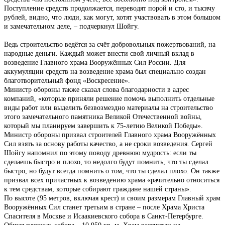
Поступление средств продолжается, переводят порой и сто, и тысячу
рублей, видно, что люди, как могут, хотят участвовать в этом большом
и замечательном деле, – подчеркнул Шойгу.
Ведь строительство ведётся за счёт добровольных пожертвований, на
народные деньги. Каждый может внести свой личный вклад в
возведение Главного храма Вооружённых Сил России. Для
аккумуляции средств на возведение храма был специально создан
благотворительный фонд «Воскресение».
Министр обороны также сказал слова благодарности в адрес
компаний, «которые приняли решение помочь выполнить отдельные
виды работ или выделить безвозмездно материалы на строительство
этого замечательного памятника Великой Отечественной войны,
который мы планируем завершить к 75-летию Великой Победы».
Министр обороны призвал строителей Главного храма Вооружённых
Сил взять за основу работы качество, а не сроки возведения. Сергей
Шойгу напомнил по этому поводу древнюю мудрость: если ты
сделаешь быстро и плохо, то недолго будут помнить, что ты сделал
быстро, но будут всегда помнить о том, что ты сделал плохо. Он также
призвал всех причастных к возведению храма «рачительно относиться
к тем средствам, которые собирают граждане нашей страны».
По высоте (95 метров, включая крест) и своим размерам Главный храм
Вооружённых Сил станет третьим в стране – после Храма Христа
Спасителя в Москве и Исаакиевского собора в Санкт-Петербурге.