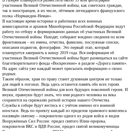
В галерее планируется разместить около 33 млн фотографий
участников Великой Отечественной войны, как советских граждан,
так и иностранцев, в их числе, лётчиков легендарного французского
полка «Нормандия–Неман».
В настоящее время историки и работники всех военных
комиссариатов и архивов Минобороны Российской Федерации ведут
работу по отбору и формированию данных об участниках Великой
Отечественной войны. Находят, собирают воедино сведения по всем
фронтовикам – их имена, отчества, фамилии, послужные списки,
описания подвигов, фотографии. Это первый этап, который
планируется завершить к концу 2019 года. Вся информация об
участниках Великой Отечественной войны будет размещаться на сайте
благотворительного фонда «Воскресение» в разделе «Дорога памяти».
На адрес сайта уже каждый может присылать информацию о своих
родных.
Таким образом, храм по праву станет духовным центром не только
для людей в погонах. Ведь здесь останется память обо всех героях
Великой Отечественной войны для всех будущих поколений героев. И
внуки, правнуки будут знать, что имя родного человека на века
сохранится на скрижалях ратной истории нашего Отечества.
Службы в соборе будут вестись и с учётом именно его военной
ипостаси. Ведь по проекту каждый из приделов храмового комплекса
посвящён святому – покровителю одного из родов войск и видов
Вооружённых Сил России: придел святого Илии-пророка,
покровителя ВКС и ВДВ России; придел святой великомученицы