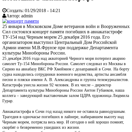
Создать:
01/29/2018 - 14:21
Автор:
admin
25 января в Московском Доме ветеранов войн и Вооруженных
Сил состоялся концерт памяти погибших в авиакатастрофе
ТУ-154 над Черным морем 25 декабря 2016 года. Его
организатором выступил Центральный Дом Российской
Армии имени М.В.Фрунзе при поддержке Департамента
культуры Минобороны России.
25 декабря 2016 года над акваторией Черного моря потерпел аварию
самолет Ту-154 Минобороны России. Самолет следовал из Москвы в
Сирию на авиабазу ВКС РФ Хмеймим с дозаправкой в Сочи. На борту
судна находились сотрудники военного ведомства, артисты ансамбля
песни и пляски имени А. В. Александрова и группа тележурналистов.
Катастрофа унесла жизни 92 человек. В их числе – директор
Департамента культуры Минобороны России Антон Губанков, наша
коллега – заведующий выставочным залом ЦДРА художница Людмила
Гурар.
Авиакатастрофа в Сочи год назад никого не оставила равнодушным.
Трагедия в одночасье погибших в лайнере, набиравшем высоту над
Черным морем, потрясла весь мир. И сегодня о ней хорошо помнят,
скорбят о безвременно ушедших из жизни.