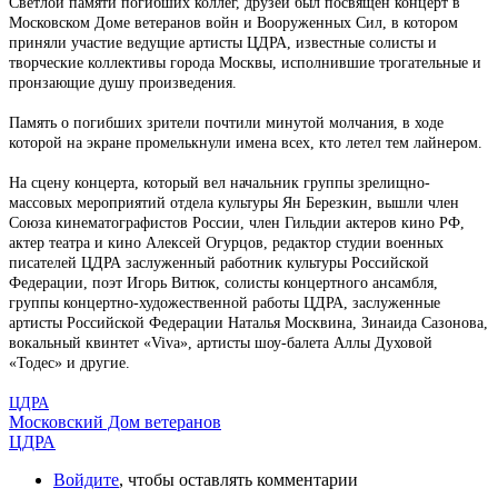
Светлой памяти погибших коллег, друзей был посвящен концерт в
Московском Доме ветеранов войн и Вооруженных Сил, в котором
приняли участие ведущие артисты ЦДРА, известные солисты и
творческие коллективы города Москвы, исполнившие трогательные и
пронзающие душу произведения.
Память о погибших зрители почтили минутой молчания, в ходе
которой на экране промелькнули имена всех, кто летел тем лайнером.
На сцену концерта, который вел начальник группы зрелищно-
массовых мероприятий отдела культуры Ян Березкин, вышли член
Союза кинематографистов России, член Гильдии актеров кино РФ,
актер театра и кино Алексей Огурцов, редактор студии военных
писателей ЦДРА заслуженный работник культуры Российской
Федерации, поэт Игорь Витюк, солисты концертного ансамбля,
группы концертно-художественной работы ЦДРА, заслуженные
артисты Российской Федерации Наталья Москвина, Зинаида Сазонова,
вокальный квинтет «Viva», артисты шоу-балета Аллы Духовой
«Тодес» и другие.
ЦДРА
Московский Дом ветеранов
ЦДРА
Войдите
, чтобы оставлять комментарии