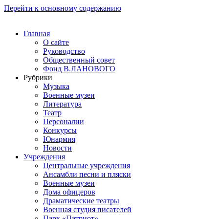
Перейти к основному содержанию
Главная
О сайте
Руководство
Общественный совет
Фонд В.ЛАНОВОГО
Рубрики
Музыка
Военные музеи
Литература
Театр
Персоналии
Конкурсы
Юнармия
Новости
Учреждения
Центральные учреждения
Ансамбли песни и пляски
Военные музеи
Дома офицеров
Драматические театры
Военная студия писателей
Парк «Патриот»