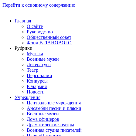
Перейти к основному содержанию
Главная
О сайте
Руководство
Общественный совет
Фонд В.ЛАНОВОГО
Рубрики
Музыка
Военные музеи
Литература
Театр
Персоналии
Конкурсы
Юнармия
Новости
Учреждения
Центральные учреждения
Ансамбли песни и пляски
Военные музеи
Дома офицеров
Драматические театры
Военная студия писателей
Парк «Патриот»