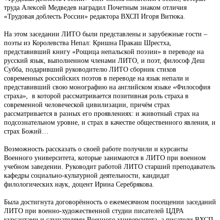
труда Алексей Медведев наградил Почетным знаком отличия
«Трудовая доблесть России» редактора ВХСП Игоря Витюка.
На этом заседании ЛИТО были представлены и зарубежные гости –
поэты из Королевства Непал: Кришна Пракаш Шрестха,
представивший книгу «Рощица непальской поэзии» в переводе на
русский язык, выполненном членами ЛИТО, и поэт, философ Деш
Субба, подаривший руководителю ЛИТО сборник стихов
современных российских поэтов в переводе на язык непали и
представивший свою монографию на английском языке «Философия
страха», в которой рассматривается позитивная роль страха в
современной человеческой цивилизации, причём страх
рассматривается в разных его проявлениях: и животный страх на
подсознательном уровне, и страх в качестве общественного явления, и
страх Божий…
Возможность рассказать о своей работе получили и курсанты
Военного университета, которые занимаются в ЛИТО при военном
учебном заведении. Руководит работой ЛИТО старший преподаватель
кафедры социально-культурной деятельности, кандидат
филологических наук, доцент Ирина Серебрякова.
Была достигнута договорённость о ежемесячном посещении заседаний
ЛИТО при военно-художественной студии писателей ЦДРА
курсантами и слушателями Военного университета, а писатели ВХСП,