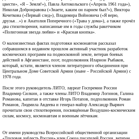
цвести», «Я – Земля!»), Павла Антокольского («Апрель 1961 года»),
Николая Добронравова («Знаете, каким он парнем был?»), Виктора
Кочеткова («Первый след»), Владимира Войновича («Я верю,
друзья…») и Анатолия Поперечного («Трава у дома»), а также прочёл
два стихотворения, написанные им в годы службы ракетчиком
«Полигонная звезда любви» и «Красная кнопка».
О малоизвестных фактах подготовки космонавтов рассказал
собравшимся в недавнем прошлом активный участник разработок
космических программ на подмосковной земле, ветеран боевых
действий в Афганистане, поэт, подполковник Иларион Рыбаков,
который, кстати, является членом литературного объединения при
Центральном Доме Советской Армии (ныне – Российской Армии) с
1978 года.
После этого руководитель ЛИТО, лауреат Госпремии России
Владимир Силкин, а также члены ЛИТО Владимир Логинов, Галина
Романова, капитан в отставке Игорь Потапов, подполковник Роман
Романов, Людмила Авдеева и генерал-майор Александр Вырвич
прочитали свои стихотворения, посвящённые Воздушно-космическим
силам, космосу, космонавтам и военным лётчикам.
От имени руководства Всероссийской общественной организации
«Трудовая доблесть России» член Союза писателей России, ветеран