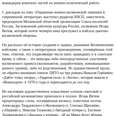
командиров воинских частей по военно-политической работе.
С докладом на тему «Отражение военно-космической тематики в
современной литературе» выступил редактор ВХСП, заместитель
председателя Московской областной организации Союза писателей
России, Заслуженный работник культуры России, полковник Игорь
Витюк, который почти четверть века прослужил в войсках ракетно-
космической обороны.
Он рассказал об истории создания и задачах, решаемых Космическими
войсками, а также о литературных произведениях, посвящённых этой
теме, отметив, что подавляющее число книг, вышедших и в советское
время, и сейчас – это мемуары либо непосредственных участников
космического проекта (космонавтов, разработчиков, военачальников
разного уровня), либо их родственников. Из художественной прозы
он обратил внимание членов ЛИТО на три романа Николая Горбачёва
«Дайте точку опоры», «Ударная сила» и «Битва», которые вышли в
«Воениздате» в 1970-е годы и переиздаются до сих пор.
Но настоящее художественное осмысление успехов советской и
российской космонавтики произошло в поэзии. Игорь Витюк
процитировал стихи, посвящённые космосу, известных поэтов:
Александра Твардовского («Космонавту»), Степана Щипачёва
(«Первый»), Николая Тихонова («Звёздный почерк»), Евгения
Долматовского («Баллада о втором», «И на Марсе будут яблони