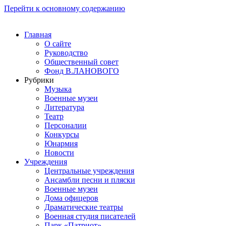
Перейти к основному содержанию
Главная
О сайте
Руководство
Общественный совет
Фонд В.ЛАНОВОГО
Рубрики
Музыка
Военные музеи
Литература
Театр
Персоналии
Конкурсы
Юнармия
Новости
Учреждения
Центральные учреждения
Ансамбли песни и пляски
Военные музеи
Дома офицеров
Драматические театры
Военная студия писателей
Парк «Патриот»