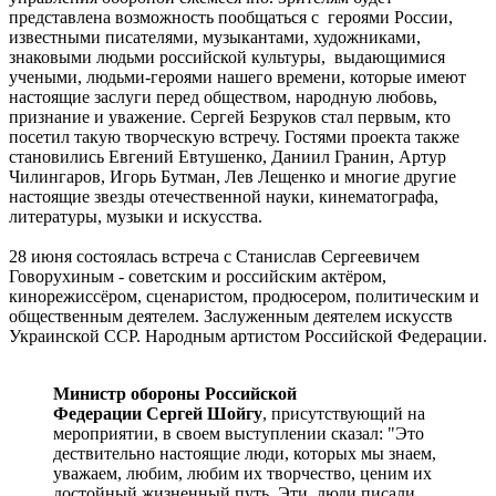
представлена возможность пообщаться с героями России,
известными писателями, музыкантами, художниками,
знаковыми людьми российской культуры, выдающимися
учеными, людьми-героями нашего времени, которые имеют
настоящие заслуги перед обществом, народную любовь,
признание и уважение. Сергей Безруков стал первым, кто
посетил такую творческую встречу. Гостями проекта также
становились Евгений Евтушенко, Даниил Гранин, Артур
Чилингаров, Игорь Бутман, Лев Лещенко и многие другие
настоящие звезды отечественной науки, кинематографа,
литературы, музыки и искусства.
28 июня состоялась встреча с Станислав Сергеевичем
Говорухиным - советским и российским актёром,
кинорежиссёром, сценаристом, продюсером, политическим и
общественным деятелем. Заслуженным деятелем искусств
Украинской ССР. Народным артистом Российской Федерации.
Министр обороны Российской
Федерации Сергей Шойгу
, присутствующий на
мероприятии, в своем выступлении сказал: "Это
дествительно настоящие люди, которых мы знаем,
уважаем, любим, любим их творчество, ценим их
достойный жизненный путь. Эти люди писали