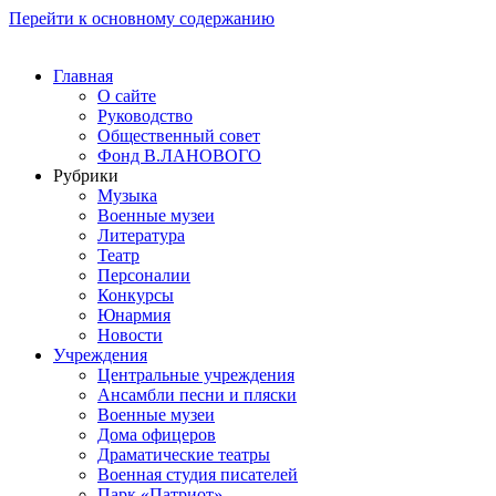
Перейти к основному содержанию
Главная
О сайте
Руководство
Общественный совет
Фонд В.ЛАНОВОГО
Рубрики
Музыка
Военные музеи
Литература
Театр
Персоналии
Конкурсы
Юнармия
Новости
Учреждения
Центральные учреждения
Ансамбли песни и пляски
Военные музеи
Дома офицеров
Драматические театры
Военная студия писателей
Парк «Патриот»