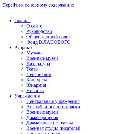
Перейти к основному содержанию
Главная
О сайте
Руководство
Общественный совет
Фонд В.ЛАНОВОГО
Рубрики
Музыка
Военные музеи
Литература
Театр
Персоналии
Конкурсы
Юнармия
Новости
Учреждения
Центральные учреждения
Ансамбли песни и пляски
Военные музеи
Дома офицеров
Драматические театры
Военная студия писателей
Парк «Патриот»