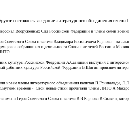
рунзе состоялось заседание литературного объединения имени 
 персонал Вооруженных Сил Российской Федерации и члены семей воен
оя Советского Союза писателя Владимира Васильевича Карпова – начал
мировал собравшихся о деятельности Союза писателей России и Московс
 ЛИТО.
ник культуры Российской Федерации А.Савицкий выступил с интересной
ный работник культуры Российской Федерации В.Шигин произвел литер
или новые члены литературного объединения капитан П.Гринвальди, Л.Л
О Смутном времени». Свои новые стихи прочитали члены ЛИТО А.Макаро
я имени Героя Советского Союза писателя В.В.Карпова В.Силкин, кото