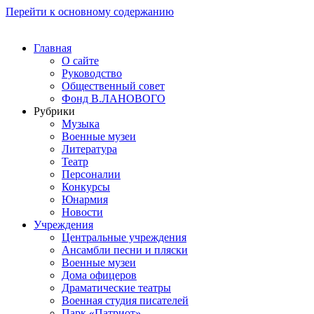
Перейти к основному содержанию
Главная
О сайте
Руководство
Общественный совет
Фонд В.ЛАНОВОГО
Рубрики
Музыка
Военные музеи
Литература
Театр
Персоналии
Конкурсы
Юнармия
Новости
Учреждения
Центральные учреждения
Ансамбли песни и пляски
Военные музеи
Дома офицеров
Драматические театры
Военная студия писателей
Парк «Патриот»