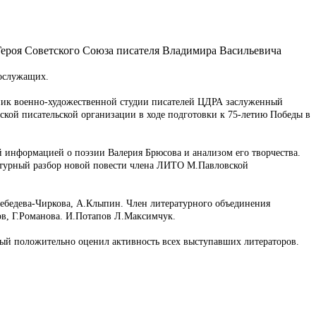
Героя Советского Союза писателя Владимира Васильевича
нослужащих.
ьник военно-художественной студии писателей ЦДРА заслуженный
кой писательской организации в ходе подготовки к 75-летию Победы в
 информацией о поэзии Валерия Брюсова и анализом его творчества.
атурный разбор новой повести члена ЛИТО М.Павловской
ебедева-Чиркова, А.Клыпин. Член литературного объединения
в, Г.Романова. И.Потапов Л.Максимчук.
рый положительно оценил активность всех выступавших литераторов.