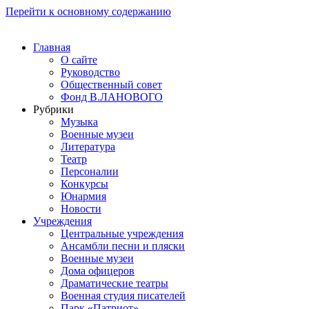
Перейти к основному содержанию
Главная
О сайте
Руководство
Общественный совет
Фонд В.ЛАНОВОГО
Рубрики
Музыка
Военные музеи
Литература
Театр
Персоналии
Конкурсы
Юнармия
Новости
Учреждения
Центральные учреждения
Ансамбли песни и пляски
Военные музеи
Дома офицеров
Драматические театры
Военная студия писателей
Парк «Патриот»