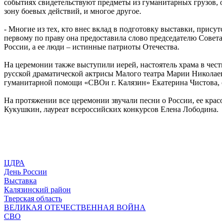
событиях свидетельствуют предметы из гуманитарных грузов,
зону боевых действий, и многое другое.
- Многие из тех, кто внес вклад в подготовку выставки, прис
первому по праву она предоставила слово председателю Совет
России, а ее люди – истинные патриоты Отечества.
На церемонии также выступили иерей, настоятель храма в чес
русской драматической актрисы Малого театра Марии Николаев
гуманитарной помощи «СВОи г. Калязин» Екатерина Чистова, 
На протяжении все церемонии звучали песни о России, ее кра
Кукушкин, лауреат всероссийских конкурсов Елена Лободина.
ЦДРА
День России
Выставка
Калязинский район
Тверская область
ВЕЛИКАЯ ОТЕЧЕСТВЕННАЯ ВОЙНА
СВО