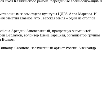
хся школ Калязинского района, переданные военнослужащим в
 выставочным залом отдела культуры ЦДРА Алла Маркова. И
 отметил главное, что Тверская земля – один из столпов
 района Аркадий Заповерянный, праправнук знаменитой
ей Варламов, волонтер Елена Зарецкая, организатор группы
л Волков.
и Зинаида Сазонова, заслуженный артист России Александр