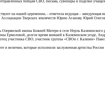
 отправленных бойцам СВО, письма, сувениры и поделки учащи
утствуют на нашей церемонии, - отметила ведущая – заведующая
а Ассоциации Тверских землячеств Юрию Аганову. Юрий Олегович
ть Озерянской иконы Божией Матери в селе Нерль Калязинского
ны Ермоловой, долгое время жившей в Калязинском уезде, Андр
отец участника СВО, участник группы «СВОи г. Калязин» Паве
соте и величии, которые исполнили заслуженная артистка Росси