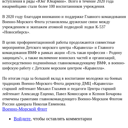
вступления в ряды «Юнг Юнармии». Всего в течение 2020 года
юнармейцами стали более 100 воспитанников учреждения.
В 2020 году благодаря вниманию и поддержке Главного командования
Военно-Морского Флота установлены дружеские связи между
учреждением и экипажем атомной подводной лодки К-537
«Новосибирск».
В целях профориентационной работы продолжаются совместные
мероприятия Детского морского центра «Каравелла» и Главного
командования ВМФ в рамках акции «Есть такая профессия – Родину
защищать!», а также включение воинских частей и организаций,
непосредственно подчинённых главнокомандующему ВМФ, в военно-
шефскую работу с Детским морским центром «Каравелла».
По итогам года за большой вклад в воспитание молодежи на боевых
традициях Военно-Морского Флота директор ДМЦ «Каравелла»
старший лейтенант Михаил Глазачев и педагоги Центра старший
лейтенант Александр Ещенко, Павел Комиссаров и Ксения Бочарова
отмечены грамотами главнокомандующего Военно-Морским Флотом
России адмирала Николая Евменова.
Военно-Морской Флот
Войдите
, чтобы оставлять комментарии