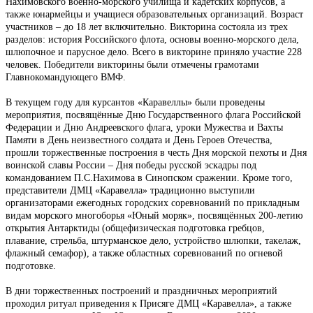
Нахимовского военно-морского училища и кадетских корпусов, а
также юнармейцы и учащиеся образовательных организаций. Возраст
участников – до 18 лет включительно. Викторина состояла из трех
разделов: история Российского флота, основы военно-морского дела,
шлюпочное и парусное дело. Всего в викторине приняло участие 228
человек. Победители викторины были отмечены грамотами
Главнокомандующего ВМФ.
В текущем году для курсантов «Каравеллы» были проведены
мероприятия, посвящённые Дню Государственного флага Российской
Федерации и Дню Андреевского флага, уроки Мужества и Вахты
Памяти в День неизвестного солдата и День Героев Отечества,
прошли торжественные построения в честь Дня морской пехоты и Дня
воинской славы России – Дня победы русской эскадры под
командованием П.С.Нахимова в Синопском сражении. Кроме того,
представители ДМЦ «Каравелла» традиционно выступили
организаторами ежегодных городских соревнований по прикладным
видам морского многоборья «Юный моряк», посвящённых 200-летию
открытия Антарктиды (общефизическая подготовка гребцов,
плавание, стрельба, штурманское дело, устройство шлюпки, такелаж,
флажный семафор), а также областных соревнований по огневой
подготовке.
В дни торжественных построений и праздничных мероприятий
проходил ритуал приведения к Присяге ДМЦ «Каравелла», а также