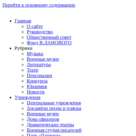
Перейти к основному содержанию
Главная
О сайте
Руководство
Общественный совет
Фонд В.ЛАНОВОГО
Рубрики
Музыка
Военные музеи
Литература
Театр
Персоналии
Конкурсы
Юнармия
Новости
Учреждения
Центральные учреждения
Ансамбли песни и пляски
Военные музеи
Дома офицеров
Драматические театры
Военная студия писателей
Парк «Патриот»