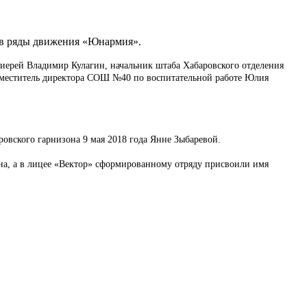
и в ряды движения «Юнармия».
ерей Владимир Кулагин, начальник штаба Хабаровского отделения
меститель директора СОШ №40 по воспитательной работе Юлия
овского гарнизона 9 мая 2018 года Янне Зыбаревой.
на, а в лицее «Вектор» сформированному отряду присвоили имя