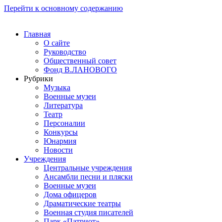
Перейти к основному содержанию
Главная
О сайте
Руководство
Общественный совет
Фонд В.ЛАНОВОГО
Рубрики
Музыка
Военные музеи
Литература
Театр
Персоналии
Конкурсы
Юнармия
Новости
Учреждения
Центральные учреждения
Ансамбли песни и пляски
Военные музеи
Дома офицеров
Драматические театры
Военная студия писателей
Парк «Патриот»