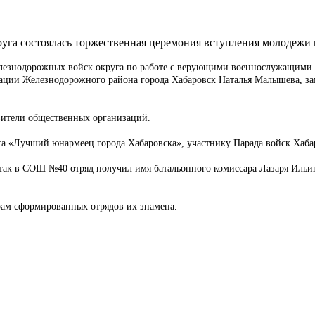
круга состоялась торжественная церемония вступления молодеж
езнодорожных войск округа по работе с верующими военнослужащими и
ации Железнодорожного района города Хабаровск Наталья Малышева, за
авители общественных организаций.
а «Лучший юнармеец города Хабаровска», участнику Парада войск Хабар
 так в СОШ №40 отряд получил имя батальонного комиссара Лазаря Ильи
ам сформированных отрядов их знамена.