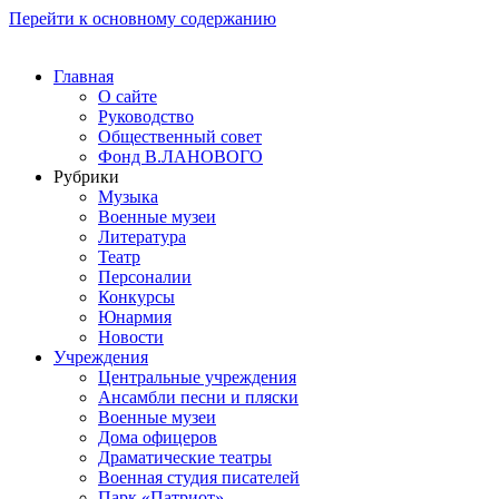
Перейти к основному содержанию
Главная
О сайте
Руководство
Общественный совет
Фонд В.ЛАНОВОГО
Рубрики
Музыка
Военные музеи
Литература
Театр
Персоналии
Конкурсы
Юнармия
Новости
Учреждения
Центральные учреждения
Ансамбли песни и пляски
Военные музеи
Дома офицеров
Драматические театры
Военная студия писателей
Парк «Патриот»