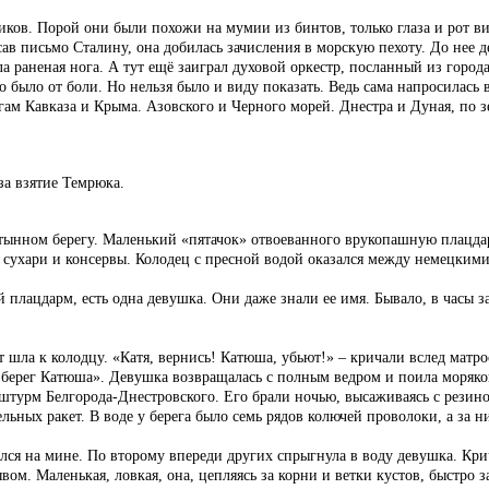
иков. Порой они были похожи на мумии из бинтов, только глаза и рот 
ав письмо Сталину, она добилась зачисления в морскую пехоту. До нее д
 раненая нога. А тут ещё заиграл духовой оркестр, посланный из города
но было от боли. Но нельзя было и виду показать. Ведь сама напросилась
гам Кавказа и Крыма. Азовского и Черного морей. Днестра и Дуная, по
за взятие Темрюка.
тынном берегу. Маленький «пятачок» отвоеванного врукопашную плацдарм
 сухари и консервы. Колодец с пресной водой оказался между немецкими
 плацдарм, есть одна девушка. Они даже знали ее имя. Бывало, в часы 
ост шла к колодцу. «Катя, вернись! Катюша, убьют!» – кричали вслед матр
 берег Катюша». Девушка возвращалась с полным ведром и поила моряков
штурм Белгорода-Днестровского. Его брали ночью, высаживаясь с резин
ьных ракет. В воде у берега было семь рядов колючей проволоки, а за 
лся на мине. По второму впереди других спрыгнула в воду девушка. Кри
м. Маленькая, ловкая, она, цепляясь за корни и ветки кустов, быстро за