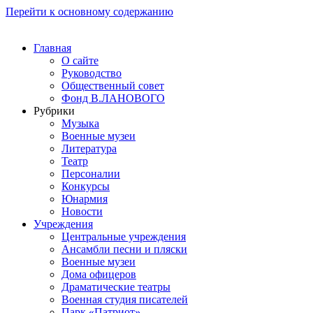
Перейти к основному содержанию
Главная
О сайте
Руководство
Общественный совет
Фонд В.ЛАНОВОГО
Рубрики
Музыка
Военные музеи
Литература
Театр
Персоналии
Конкурсы
Юнармия
Новости
Учреждения
Центральные учреждения
Ансамбли песни и пляски
Военные музеи
Дома офицеров
Драматические театры
Военная студия писателей
Парк «Патриот»