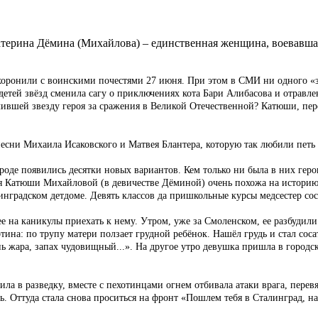
атерина Дёмина (Михайлова) – единственная женщина, воевавша
охоронили с воинскими почестями 27 июня. При этом в СМИ ни одного «з
 детей звёзд сменила сагу о приключениях кота Бари Алибасова и отравл
ившей звезду героя за сражения в Великой Отечественной? Катюши, пере
сни Михаила Исаковского и Матвея Блантера, которую так любили петь 
оде появились десятки новых вариантов. Кем только ни была в них герои
ия Катюши Михайловой (в девичестве Дёминой) очень похожа на историю
инградском детдоме. Девять классов да пришкольные курсы медсестер сост
 ее на каникулы приехать к нему. Утром, уже за Смоленском, ее разбуди
ртина: по трупу матери ползает грудной ребёнок. Нашёл грудь и стал со
жара, запах чудовищный...». На другое утро девушка пришла в городско
ла в разведку, вместе с пехотинцами огнем отбивала атаки врага, пере
ь. Оттуда стала снова проситься на фронт «Пошлем тебя в Сталинград, н