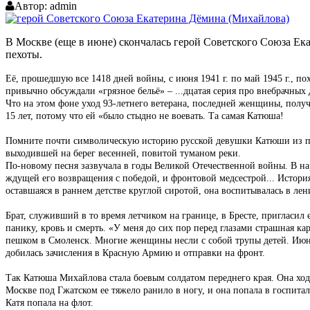
Автор:
admin
В Москве (еще в июне) скончалась герой Советского Союза Ек
пехоты.
Её, прошедшую все 1418 дней войны, с июня 1941 г. по май 1945 г., п
привычно обсуждали «грязное бельё» – ...дцатая серия про внебрачных
Что на этом фоне уход 93-летнего ветерана, последней женщины, получ
15 лет, потому что ей «было стыдно не воевать. Та самая Катюша!
Помните почти символическую историю русской девушки Катюши из пе
выходившей на берег весенней, повитой туманом реки.
По-новому песня зазвучала в годы Великой Отечественной войны. В нар
ждущей его возвращения с победой, и фронтовой медсестрой... Истор
оставшаяся в раннем детстве круглой сиротой, она воспитывалась в лен
Брат, служивший в то время летчиком на границе, в Бресте, пригласил
панику, кровь и смерть. «У меня до сих пор перед глазами страшная ка
пешком в Смоленск. Многие женщины несли с собой трупы детей. Июнь 
добилась зачисления в Красную Армию и отправки на фронт.
Так Катюша Михайлова стала боевым солдатом переднего края. Она ходи
Москве под Гжатском ее тяжело ранило в ногу, и она попала в госпитал
Катя попала на флот.