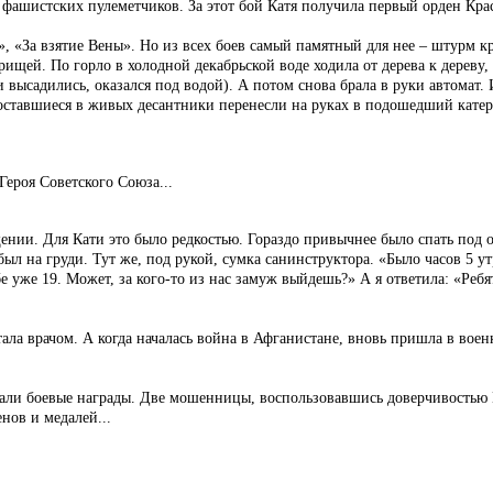
т фашистских пулеметчиков. За этот бой Катя получила первый орден Кра
, «За взятие Вены». Но из всех боев самый памятный для нее – штурм кре
ищей. По горло в холодной декабрьской воде ходила от дерева к дереву,
высадились, оказался под водой). А потом снова брала в руки автомат. 
ставшиеся в живых десантники перенесли на руках в подошедший катер и
ероя Советского Союза...
ении. Для Кати это было редкостью. Гораздо привычнее было спать под 
был на груди. Тут же, под рукой, сумка санинструктора. «Было часов 5 
е уже 19. Может, за кого-то из нас замуж выйдешь?» А я ответила: «Ребя
а врачом. А когда началась война в Афганистане, вновь пришла в военк
украли боевые награды. Две мошенницы, воспользовавшись доверчивость
енов и медалей...