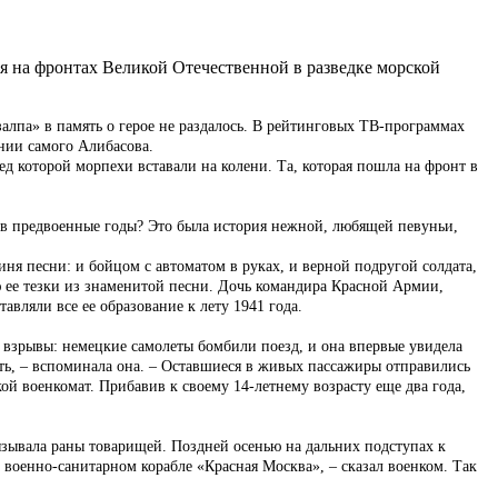
я на фронтах Великой Отечественной в разведке морской
алпа» в память о герое не раздалось. В рейтинговых ТВ-программах
ении самого Алибасова.
д которой морпехи вставали на колени. Та, которая пошла на фронт в
в предвоенные годы? Это была история нежной, любящей певуньи,
ня песни: и бойцом с автоматом в руках, и верной подругой солдата,
 ее тезки из знаменитой песни. Дочь командира Красной Армии,
авляли все ее образование к лету 1941 года.
ли взрывы: немецкие самолеты бомбили поезд, и она впервые увидела
сать, – вспоминала она. – Оставшиеся в живых пассажиры отправились
й военкомат. Прибавив к своему 14-летнему возрасту еще два года,
вязывала раны товарищей. Поздней осенью на дальних подступах к
а военно-санитарном корабле «Красная Москва», – сказал военком. Так