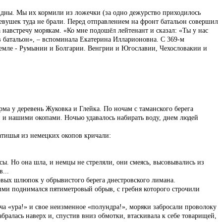
видны. Мы их кормили из ложечки (за одно дежурство приходилось
евушек туда не брали. Перед отправлением на фронт батальон совершил
 навстречу морякам. «Ко мне подошёл лейтенант и сказал: «Ты у нас
 в батальон», – вспоминала Екатерина Илларионовна. С 369-м
 земле - Румынии и Болгарии. Венгрии и Югославии, Чехословакии и
а у деревень Жуковка и Глейка. По ночам с таманского берега
 и нашими окопами. Ночью удавалось набирать воду, днем людей
затишья из немецких окопов кричали:
осы. Но она шла, и немцы не стреляли, они смеясь, высовывались из
...
овых шлюпок у обрывистого берега днестровского лимана.
ними поднимался пятиметровый обрыв, с гребня которого строчили
ча «ура!» и свое неизменное «полундра!», моряки забросали проволоку
бралась наверх и, спустив вниз обмотки, втаскивала к себе товарищей,