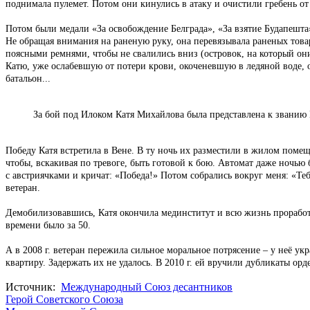
поднимала пулемет. Потом они кинулись в атаку и очистили гребень о
Потом были медали «За освобождение Белграда», «За взятие Будапешта»
Не обращая внимания на раненую руку, она перевязывала раненых товар
поясными ремнями, чтобы не свалились вниз (островок, на который они 
Катю, уже ослабевшую от потери крови, окоченевшую в ледяной воде, о
батальон...
За бой под Илоком Катя Михайлова была представлена к званию Г
Победу Катя встретила в Вене. В ту ночь их разместили в жилом помещ
чтобы, вскакивая по тревоге, быть готовой к бою. Автомат даже ночью 
с австриячками и кричат: «Победа!» Потом собрались вокруг меня: «Теб
ветеран.
Демобилизовавшись, Катя окончила мединститут и всю жизнь проработал
времени было за 50.
А в 2008 г. ветеран пережила сильное моральное потрясение – у неё 
квартиру. Задержать их не удалось. В 2010 г. ей вручили дубликаты орд
Источник:
Международный Союз десантников
Герой Советского Союза