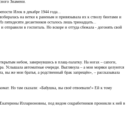
сного Знамени.
пости Илок в декабре 1944 года...
 взбиралась на ветки к раненым и привязывала их к стволу бинтами и
Из пятидесяти десантников осталось лишь тринадцать...
 отправили в госпиталь. Но вскоре и оттуда сбежала - догонять свой
открытым небом, завернувшись в плащ-палатку. На ногах – сапоги,
утра. Услышала автоматные очереди. Выглянула – а мои моряки целуются
та, вы же мои братья, а родственный брак запрещён», – рассказывала
омат. Но там сказали: «Бабушка, вы своё отвоевали!» Ей к тому
ю Екатерины Илларионовны, под видом соцработников проникли к ней в