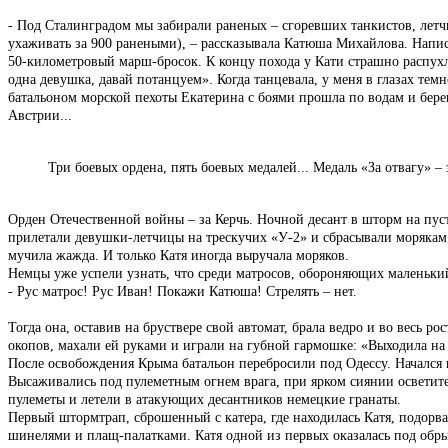
- Под Сталинградом мы забирали раненых – сгоревших танкистов, летч
ухаживать за 900 ранеными), – рассказывала Катюша Михайлова. Напис
50-километровый марш-бросок. К концу похода у Кати страшно распухла
одна девушка, давай потанцуем». Когда танцевала, у меня в глазах тем
батальоном морской пехоты Екатерина с боями прошла по водам и бере
Австрии...
Три боевых ордена, пять боевых медалей... Медаль «За отвагу» – 
Орден Отечественной войны – за Керчь. Ночной десант в шторм на пус
прилетали девушки-летчицы на трескучих «У-2» и сбрасывали морякам
мучила жажда. И только Катя иногда выручала моряков.
Немцы уже успели узнать, что среди матросов, обороняющих маленький
- Рус матрос! Рус Иван! Покажи Катюша! Стрелять – нет.
Тогда она, оставив на бруствере свой автомат, брала ведро и во весь р
окопов, махали ей руками и играли на губной гармошке: «Выходила на
После освобождения Крыма батальон перебросили под Одессу. Начался 
Высаживались под пулеметным огнем врага, при ярком сиянии осветител
пулеметы и летели в атакующих десантников немецкие гранаты.
Первый штормтрап, сброшенный с катера, где находилась Катя, подорва
шинелями и плащ-палатками. Катя одной из первых оказалась под обрыво