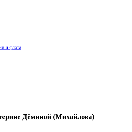
ии и флота
атерине Дёминой (Михайлова)