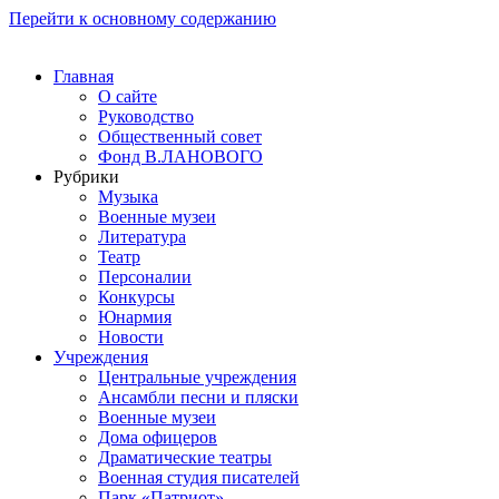
Перейти к основному содержанию
Главная
О сайте
Руководство
Общественный совет
Фонд В.ЛАНОВОГО
Рубрики
Музыка
Военные музеи
Литература
Театр
Персоналии
Конкурсы
Юнармия
Новости
Учреждения
Центральные учреждения
Ансамбли песни и пляски
Военные музеи
Дома офицеров
Драматические театры
Военная студия писателей
Парк «Патриот»